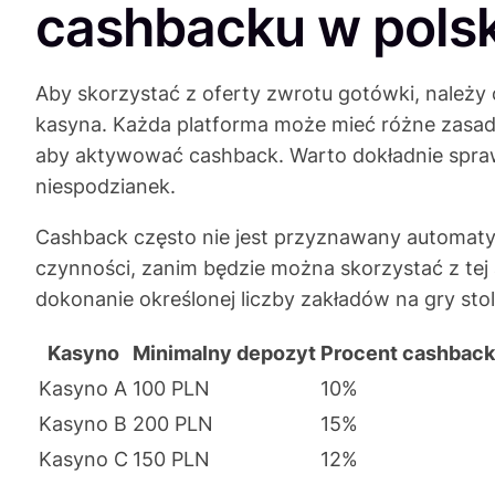
cashbacku w pols
Aby skorzystać z oferty zwrotu gotówki, należ
kasyna. Każda platforma może mieć różne zasad
aby aktywować cashback. Warto dokładnie spraw
niespodzianek.
Cashback często nie jest przyznawany automaty
czynności, zanim będzie można skorzystać z tej 
dokonanie określonej liczby zakładów na gry sto
Kasyno
Minimalny depozyt
Procent cashbac
Kasyno A
100 PLN
10%
Kasyno B
200 PLN
15%
Kasyno C
150 PLN
12%