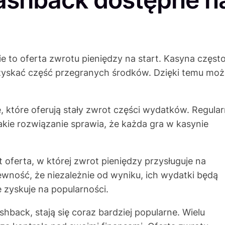
ie to oferta zwrotu pieniędzy na start. Kasyna częst
zyskać część przegranych środków. Dzięki temu mo
 które oferują stały zwrot części wydatków. Regular
kie rozwiązanie sprawia, że każda gra w kasynie
 oferta, w której zwrot pieniędzy przysługuje na
ewność, że niezależnie od wyniku, ich wydatki będą
zyskuje na popularności.
hback, stają się coraz bardziej popularne. Wielu