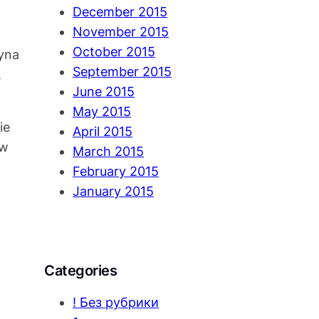
December 2015
November 2015
October 2015
yna
September 2015
,
June 2015
May 2015
ie
April 2015
ów
March 2015
February 2015
January 2015
a
Categories
! Без рубрики