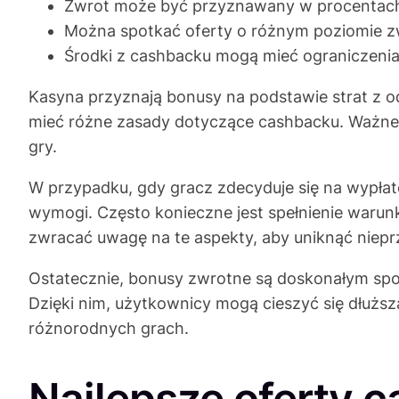
Zwrot może być przyznawany w procentach 
Można spotkać oferty o różnym poziomie zw
Środki z cashbacku mogą mieć ograniczenia
Kasyna przyznają bonusy na podstawie strat z o
mieć różne zasady dotyczące cashbacku. Ważne j
gry.
W przypadku, gdy gracz zdecyduje się na wypł
wymogi. Często konieczne jest spełnienie waru
zwracać uwagę na te aspekty, aby uniknąć niep
Ostatecznie, bonusy zwrotne są doskonałym spo
Dzięki nim, użytkownicy mogą cieszyć się dłużs
różnorodnych grach.
Najlepsze oferty 