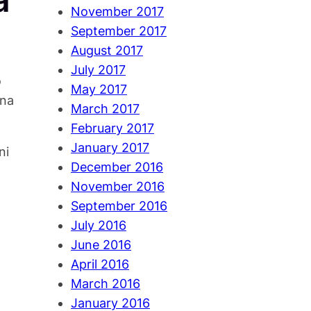
November 2017
September 2017
August 2017
July 2017
o
May 2017
żna
March 2017
February 2017
January 2017
ni
December 2016
November 2016
September 2016
July 2016
June 2016
April 2016
March 2016
January 2016