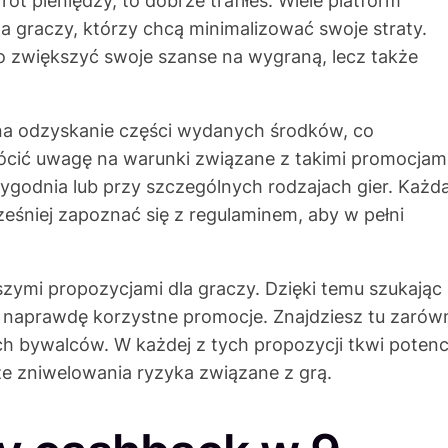
rot pieniędzy, to dobrze trafiłeś. Wiele platform
a graczy, którzy chcą minimalizować swoje straty.
 zwiększyć swoje szanse na wygraną, lecz także
na odzyskanie części wydanych środków, co
cić uwagę na warunki związane z takimi promocjami
ygodnia lub przy szczególnych rodzajach gier. Każd
eśniej zapoznać się z regulaminem, aby w pełni
szymi propozycjami dla graczy. Dzięki temu szukając
a naprawdę korzystne promocje. Znajdziesz tu zarów
łych bywalców. W każdej z tych propozycji tkwi potenc
e zniwelowania ryzyka związane z grą.