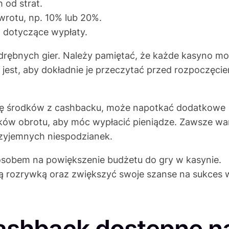
od strat.
rotu, np. 10% lub 20%.
 dotyczące wypłaty.
drębnych gier. Należy pamiętać, że każde kasyno m
est, aby dokładnie je przeczytać przed rozpoczęci
atę środków z cashbacku, może napotkać dodatkowe
nków obrotu, aby móc wypłacić pieniądze. Zawsze wa
rzyjemnych niespodzianek.
sobem na powiększenie budżetu do gry w kasynie.
zą rozrywką oraz zwiększyć swoje szanse na sukces 
cashback dostępne n