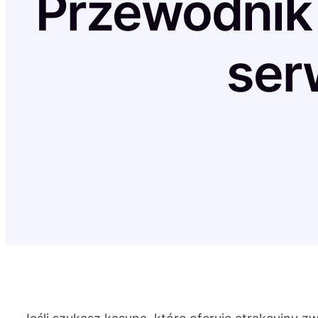
Przewodnik
ser