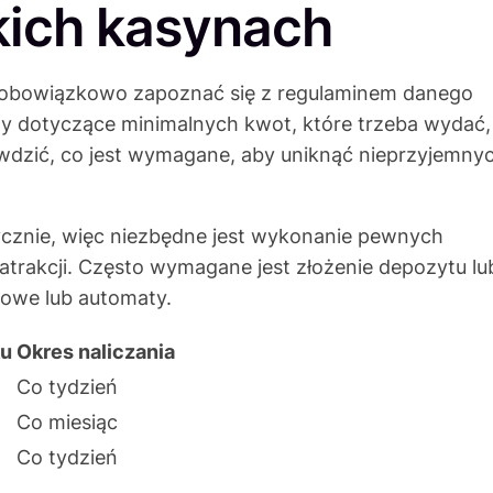
kich kasynach
y obowiązkowo zapoznać się z regulaminem danego
y dotyczące minimalnych kwot, które trzeba wydać,
dzić, co jest wymagane, aby uniknąć nieprzyjemny
cznie, więc niezbędne jest wykonanie pewnych
atrakcji. Często wymagane jest złożenie depozytu lu
lowe lub automaty.
ku
Okres naliczania
Co tydzień
Co miesiąc
Co tydzień