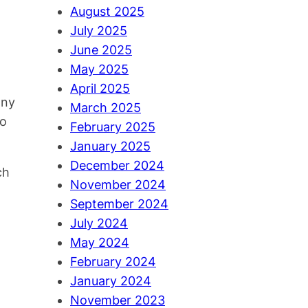
August 2025
July 2025
June 2025
May 2025
April 2025
lny
March 2025
co
February 2025
January 2025
December 2024
ch
November 2024
September 2024
July 2024
May 2024
February 2024
January 2024
November 2023