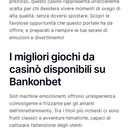
prezioso, questo casinò rappresenta un’eccellente
scelta per chi desidera vivere momenti di svago di
alta qualità, senza doversi spostare. Scopri le
favolose opportunità che questo portale ha da
offrire, e preparati a riempire le tue serate di
emozioni e divertimento!
I migliori giochi da
casinò disponibili su
Bankonbet
Slot machine emozionanti offrono un’esperienza
coinvolgente e frizzante per gli amanti
dell’intrattenimento. Tra i titoli più richiesti ci sono
frutti classici e avventure tematiche, capaci di
catturare l’attenzione degli utenti.