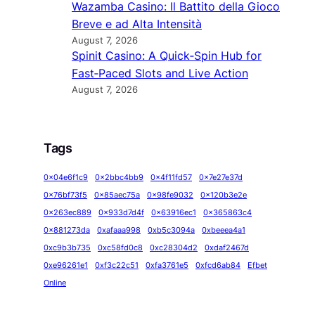
Wazamba Casino: Il Battito della Gioco
Breve e ad Alta Intensità
August 7, 2026
Spinit Casino: A Quick‑Spin Hub for
Fast‑Paced Slots and Live Action
August 7, 2026
Tags
0x04e6f1c9
0x2bbc4bb9
0x4f11fd57
0x7e27e37d
0x76bf73f5
0x85aec75a
0x98fe9032
0x120b3e2e
0x263ec889
0x933d7d4f
0x63916ec1
0x365863c4
0x881273da
0xafaaa998
0xb5c3094a
0xbeeea4a1
0xc9b3b735
0xc58fd0c8
0xc28304d2
0xdaf2467d
0xe96261e1
0xf3c22c51
0xfa3761e5
0xfcd6ab84
Efbet
Online