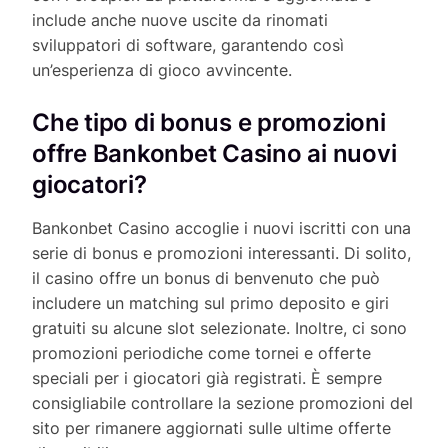
include anche nuove uscite da rinomati
sviluppatori di software, garantendo così
un’esperienza di gioco avvincente.
Che tipo di bonus e promozioni
offre Bankonbet Casino ai nuovi
giocatori?
Bankonbet Casino accoglie i nuovi iscritti con una
serie di bonus e promozioni interessanti. Di solito,
il casino offre un bonus di benvenuto che può
includere un matching sul primo deposito e giri
gratuiti su alcune slot selezionate. Inoltre, ci sono
promozioni periodiche come tornei e offerte
speciali per i giocatori già registrati. È sempre
consigliabile controllare la sezione promozioni del
sito per rimanere aggiornati sulle ultime offerte