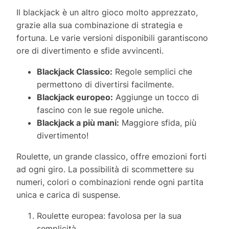
Il blackjack è un altro gioco molto apprezzato,
grazie alla sua combinazione di strategia e
fortuna. Le varie versioni disponibili garantiscono
ore di divertimento e sfide avvincenti.
Blackjack Classico:
Regole semplici che
permettono di divertirsi facilmente.
Blackjack europeo:
Aggiunge un tocco di
fascino con le sue regole uniche.
Blackjack a più mani:
Maggiore sfida, più
divertimento!
Roulette, un grande classico, offre emozioni forti
ad ogni giro. La possibilità di scommettere su
numeri, colori o combinazioni rende ogni partita
unica e carica di suspense.
Roulette europea: favolosa per la sua
semplicità.