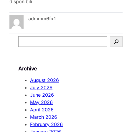
disponibili.
admmm6fx1
S
e
a
r
Archive
c
h
August 2026
July 2026
June 2026
May 2026
April 2026
March 2026
February 2026
January 2026