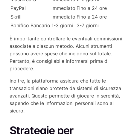
PayPal
Immediato
Fino a 24 ore
Skrill
Immediato
Fino a 24 ore
Bonifico Bancario
1-3 giorni
3-7 giorni
È importante controllare le eventuali commissioni
associate a ciascun metodo. Alcuni strumenti
possono avere spese che incidono sul totale.
Pertanto, è consigliabile informarsi prima di
procedere.
Inoltre, la piattaforma assicura che tutte le
transazioni siano protette da sistemi di sicurezza
avanzati. Questo permette di giocare in serenità,
sapendo che le informazioni personali sono al
sicuro.
Strategie per