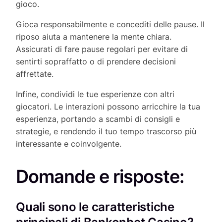
gioco.
Gioca responsabilmente e concediti delle pause. Il
riposo aiuta a mantenere la mente chiara.
Assicurati di fare pause regolari per evitare di
sentirti sopraffatto o di prendere decisioni
affrettate.
Infine, condividi le tue esperienze con altri
giocatori. Le interazioni possono arricchire la tua
esperienza, portando a scambi di consigli e
strategie, e rendendo il tuo tempo trascorso più
interessante e coinvolgente.
Domande e risposte:
Quali sono le caratteristiche