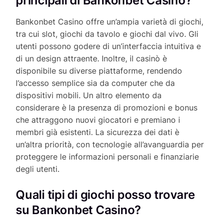
principali di Bankonbet Casino?
Bankonbet Casino offre un’ampia varietà di giochi,
tra cui slot, giochi da tavolo e giochi dal vivo. Gli
utenti possono godere di un’interfaccia intuitiva e
di un design attraente. Inoltre, il casinò è
disponibile su diverse piattaforme, rendendo
l’accesso semplice sia da computer che da
dispositivi mobili. Un altro elemento da
considerare è la presenza di promozioni e bonus
che attraggono nuovi giocatori e premiano i
membri già esistenti. La sicurezza dei dati è
un’altra priorità, con tecnologie all’avanguardia per
proteggere le informazioni personali e finanziarie
degli utenti.
Quali tipi di giochi posso trovare
su Bankonbet Casino?