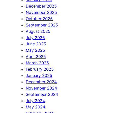
December 2025
November 2025
October 2025
September 2025
August 2025
July 2025
June 2025
May 2025
April 2025
March 2025
February 2025
January 2025
December 2024
November 2024
September 2024
July 2024
May 2024