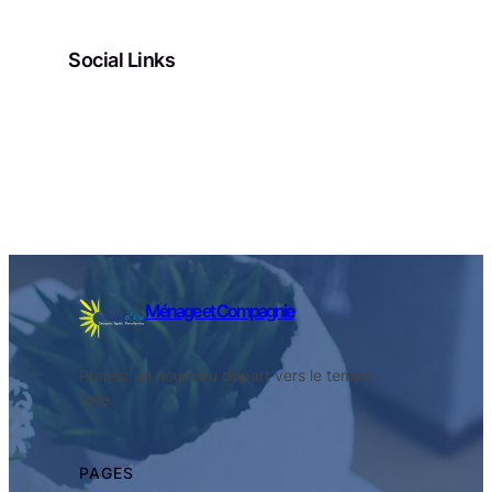
Social Links
Facebook
Twitter
LinkedIn
Instagram
Ménage et Compagnie
Prenez un nouveau départ vers le temps
libre.
PAGES