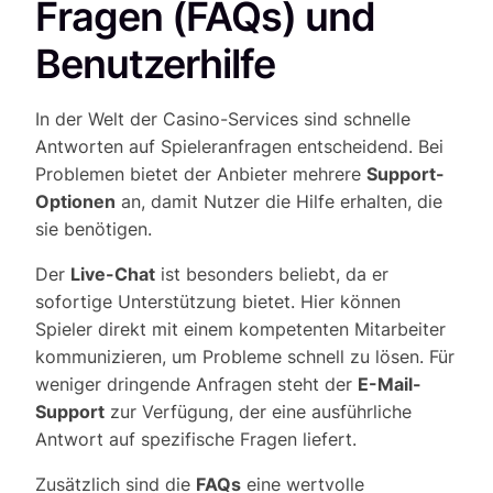
Fragen (FAQs) und
Benutzerhilfe
In der Welt der Casino-Services sind schnelle
Antworten auf Spieleranfragen entscheidend. Bei
Problemen bietet der Anbieter mehrere
Support-
Optionen
an, damit Nutzer die Hilfe erhalten, die
sie benötigen.
Der
Live-Chat
ist besonders beliebt, da er
sofortige Unterstützung bietet. Hier können
Spieler direkt mit einem kompetenten Mitarbeiter
kommunizieren, um Probleme schnell zu lösen. Für
weniger dringende Anfragen steht der
E-Mail-
Support
zur Verfügung, der eine ausführliche
Antwort auf spezifische Fragen liefert.
Zusätzlich sind die
FAQs
eine wertvolle