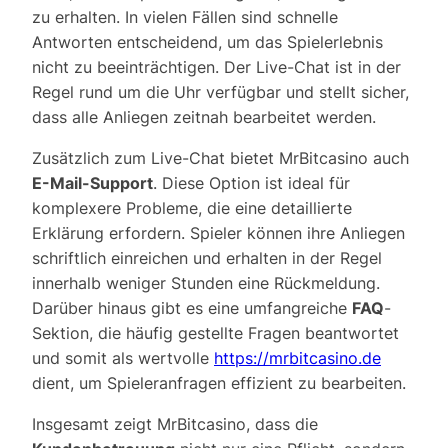
zu erhalten. In vielen Fällen sind schnelle
Antworten entscheidend, um das Spielerlebnis
nicht zu beeinträchtigen. Der Live-Chat ist in der
Regel rund um die Uhr verfügbar und stellt sicher,
dass alle Anliegen zeitnah bearbeitet werden.
Zusätzlich zum Live-Chat bietet MrBitcasino auch
E-Mail-Support
. Diese Option ist ideal für
komplexere Probleme, die eine detaillierte
Erklärung erfordern. Spieler können ihre Anliegen
schriftlich einreichen und erhalten in der Regel
innerhalb weniger Stunden eine Rückmeldung.
Darüber hinaus gibt es eine umfangreiche
FAQ
-
Sektion, die häufig gestellte Fragen beantwortet
und somit als wertvolle
https://mrbitcasino.de
dient, um Spieleranfragen effizient zu bearbeiten.
Insgesamt zeigt MrBitcasino, dass die