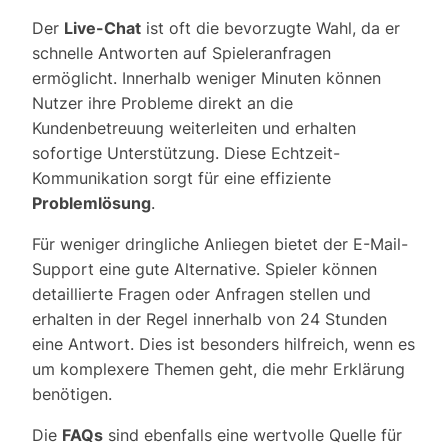
Der
Live-Chat
ist oft die bevorzugte Wahl, da er
schnelle Antworten auf Spieleranfragen
ermöglicht. Innerhalb weniger Minuten können
Nutzer ihre Probleme direkt an die
Kundenbetreuung weiterleiten und erhalten
sofortige Unterstützung. Diese Echtzeit-
Kommunikation sorgt für eine effiziente
Problemlösung
.
Für weniger dringliche Anliegen bietet der E-Mail-
Support eine gute Alternative. Spieler können
detaillierte Fragen oder Anfragen stellen und
erhalten in der Regel innerhalb von 24 Stunden
eine Antwort. Dies ist besonders hilfreich, wenn es
um komplexere Themen geht, die mehr Erklärung
benötigen.
Die
FAQs
sind ebenfalls eine wertvolle Quelle für