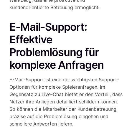
kundenorientierte Betreuung ermöglicht.
E-Mail-Support:
Effektive
Problemlösung für
komplexe Anfragen
E-Mail-Support ist eine der wichtigsten Support-
Optionen für komplexe Spieleranfragen. Im
Gegensatz zu Live-Chat bietet er den Vorteil, dass
Nutzer ihre Anliegen detailliert schildern können.
So können die Mitarbeiter der Kundenbetreuung
präzise auf die Problemlösung eingehen und
schnellere Antworten liefern.