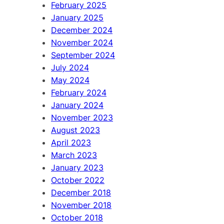
February 2025
January 2025
December 2024
November 2024
September 2024
July 2024
May 2024
February 2024
January 2024
November 2023
August 2023
April 2023
March 2023
January 2023
October 2022
December 2018
November 2018
October 2018