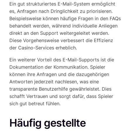
Ein gut strukturiertes E-Mail-System ermöglicht
es, Anfragen nach Dringlichkeit zu priorisieren.
Beispielsweise können häufige Fragen in den FAQs
behandelt werden, während individuelle Anliegen
direkt an den Support weitergeleitet werden.
Diese Vorgehensweise verbessert die Effizienz
der Casino-Services erheblich.
Ein weiterer Vorteil des E-Mail-Supports ist die
Dokumentation der Kommunikation. Spieler
können ihre Anfragen und die dazugehörigen
Antworten jederzeit nachlesen, was eine
transparente Benutzerhilfe gewährleistet. Dies
schafft Vertrauen und sorgt dafür, dass Spieler
sich gut betreut fühlen.
Häufig gestellte