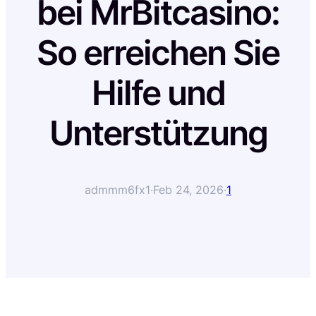
bei MrBitcasino:
So erreichen Sie
Hilfe und
Unterstützung
admmm6fx1
·
Feb 24, 2026
·
1