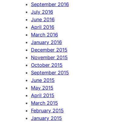
September 2016
July 2016
June 2016
April 2016
March 2016
January 2016
December 2015
November 2015
October 2015
September 2015
June 2015
May 2015
April 2015
March 2015
February 2015
January 2015