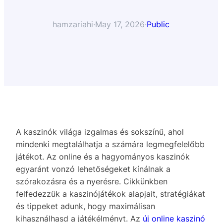
hamzariahi
·
May 17, 2026
·
Public
A kaszinók világa izgalmas és sokszínű, ahol
mindenki megtalálhatja a számára legmegfelelőbb
játékot. Az online és a hagyományos kaszinók
egyaránt vonzó lehetőségeket kínálnak a
szórakozásra és a nyerésre. Cikkünkben
felfedezzük a kaszinójátékok alapjait, stratégiákat
és tippeket adunk, hogy maximálisan
kihasználhasd a játékélményt. Az
új online kaszinó