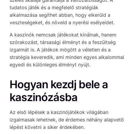
tudatos játék és a megfelelő stratégiák
alkalmazása segíthet abban, hogy elkerüld a
veszteségeket, és növeld a nyerési esélyeidet.
A kaszinók nemcsak játékokat kínálnak, hanem
szórakozást, társasági élményt és a feszültség
izgalmát is. A játékok mögött a véletlen és a
stratégia keveredik, ami minden egyes alkalommal
egyedi és különleges élményt nyújt.
Hogyan kezdj bele a
kaszinózásba
Az első lépések a kaszinójátékok világában
izgalmasak lehetnek, de érdemes néhány alapvető
lépést követni a siker érdekében.