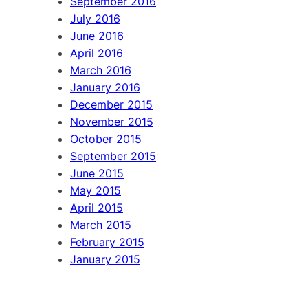
September 2016
July 2016
June 2016
April 2016
March 2016
January 2016
December 2015
November 2015
October 2015
September 2015
June 2015
May 2015
April 2015
March 2015
February 2015
January 2015