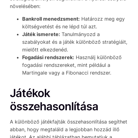
növelésében:
Bankroll menedzsment:
Határozz meg egy
költségvetést és ne lépd túl azt.
Játék ismerete:
Tanulmányozd a
szabályokat és a játék különböző stratégiáit,
mielőtt elkezdenéd.
Fogadási rendszerek:
Használj különböző
fogadási rendszereket, mint például a
Martingale vagy a Fibonacci rendszer.
Játékok
összehasonlítása
A különböző játékfajták összehasonlítása segíthet
abban, hogy megtaláld a legjobban hozzád illő
játékot. Az alábbi táblázatban bemutatjuk a