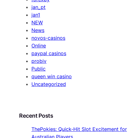
jan_pt
jan1
NEW
News
novos-casinos
Online
paypal casinos
probiv
Public
queen win casino
Uncategorized
Recent Posts
ThePokies: Quick‑Hit Slot Excitement for
Australian Players