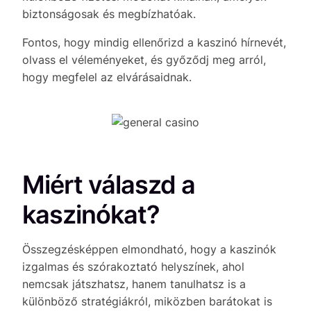
biztonságosak és megbízhatóak.
Fontos, hogy mindig ellenőrizd a kaszinó hírnevét,
olvass el véleményeket, és győződj meg arról,
hogy megfelel az elvárásaidnak.
Miért válaszd a
kaszinókat?
Összegzésképpen elmondható, hogy a kaszinók
izgalmas és szórakoztató helyszínek, ahol
nemcsak játszhatsz, hanem tanulhatsz is a
különböző stratégiákról, miközben barátokat is