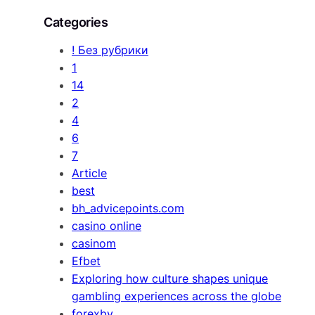
Categories
! Без рубрики
1
14
2
4
6
7
Article
best
bh_advicepoints.com
casino online
casinom
Efbet
Exploring how culture shapes unique
gambling experiences across the globe
forexby