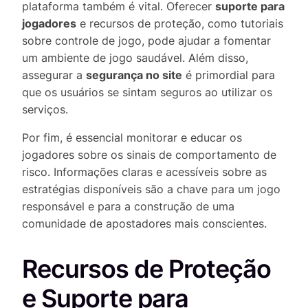
plataforma também é vital. Oferecer
suporte para
jogadores
e recursos de proteção, como tutoriais
sobre controle de jogo, pode ajudar a fomentar
um ambiente de jogo saudável. Além disso,
assegurar a
segurança no site
é primordial para
que os usuários se sintam seguros ao utilizar os
serviços.
Por fim, é essencial monitorar e educar os
jogadores sobre os sinais de comportamento de
risco. Informações claras e acessíveis sobre as
estratégias disponíveis são a chave para um jogo
responsável e para a construção de uma
comunidade de apostadores mais conscientes.
Recursos de Proteção
e Suporte para