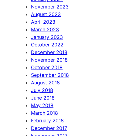
November 2023
August 2023
April 2023
March 2023
January 2023
October 2022
December 2018
November 2018
October 2018
September 2018
August 2018
July 2018
June 2018
May 2018
March 2018
February 2018
December 2017
November 2017