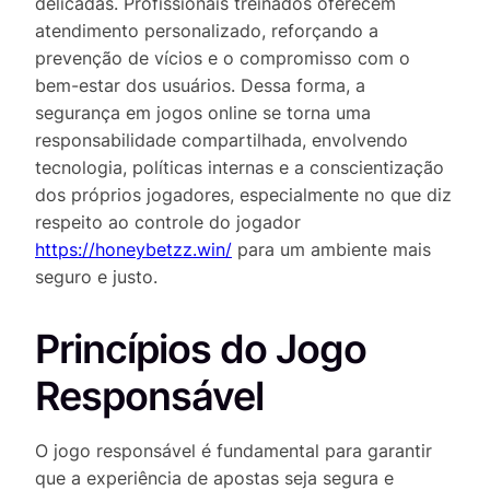
delicadas. Profissionais treinados oferecem
atendimento personalizado, reforçando a
prevenção de vícios e o compromisso com o
bem-estar dos usuários. Dessa forma, a
segurança em jogos online se torna uma
responsabilidade compartilhada, envolvendo
tecnologia, políticas internas e a conscientização
dos próprios jogadores, especialmente no que diz
respeito ao controle do jogador
https://honeybetzz.win/
para um ambiente mais
seguro e justo.
Princípios do Jogo
Responsável
O jogo responsável é fundamental para garantir
que a experiência de apostas seja segura e