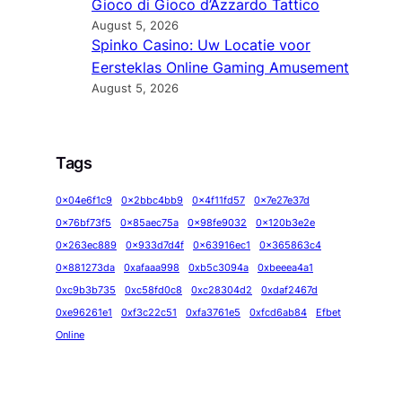
Gioco di Gioco d’Azzardo Tattico
August 5, 2026
Spinko Casino: Uw Locatie voor
Eersteklas Online Gaming Amusement
August 5, 2026
Tags
0x04e6f1c9
0x2bbc4bb9
0x4f11fd57
0x7e27e37d
0x76bf73f5
0x85aec75a
0x98fe9032
0x120b3e2e
0x263ec889
0x933d7d4f
0x63916ec1
0x365863c4
0x881273da
0xafaaa998
0xb5c3094a
0xbeeea4a1
0xc9b3b735
0xc58fd0c8
0xc28304d2
0xdaf2467d
0xe96261e1
0xf3c22c51
0xfa3761e5
0xfcd6ab84
Efbet
Online