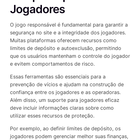
Jogadores
O jogo responsável é fundamental para garantir a
segurança no site e a integridade dos jogadores.
Muitas plataformas oferecem recursos como
limites de depósito e autoexclusão, permitindo
que os usuários mantenham o controle do jogador
e evitem comportamentos de risco.
Essas ferramentas são essenciais para a
prevenção de vícios e ajudam na construção de
confiança entre os jogadores e as operadoras.
Além disso, um suporte para jogadores eficaz
deve incluir informações claras sobre como
utilizar esses recursos de proteção.
Por exemplo, ao definir limites de depósito, os
jogadores podem gerenciar melhor suas finanças,