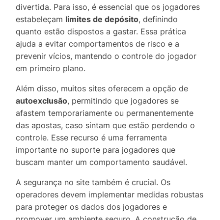
divertida. Para isso, é essencial que os jogadores
estabeleçam
limites de depósito
, definindo
quanto estão dispostos a gastar. Essa prática
ajuda a evitar comportamentos de risco e a
prevenir vícios, mantendo o controle do jogador
em primeiro plano.
Além disso, muitos sites oferecem a opção de
autoexclusão
, permitindo que jogadores se
afastem temporariamente ou permanentemente
das apostas, caso sintam que estão perdendo o
controle. Esse recurso é uma ferramenta
importante no suporte para jogadores que
buscam manter um comportamento saudável.
A segurança no site também é crucial. Os
operadores devem implementar medidas robustas
para proteger os dados dos jogadores e
promover um ambiente seguro. A construção de