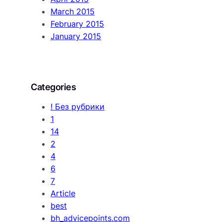
March 2015
February 2015
January 2015
Categories
! Без рубрики
1
14
2
4
6
7
Article
best
bh_advicepoints.com