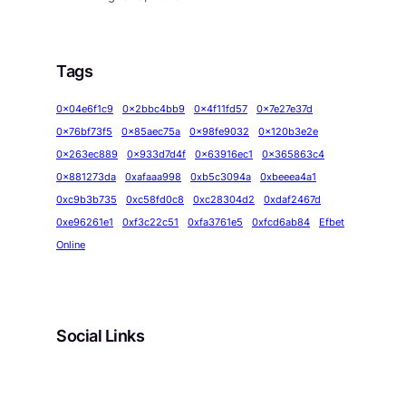
Tags
0x04e6f1c9
0x2bbc4bb9
0x4f11fd57
0x7e27e37d
0x76bf73f5
0x85aec75a
0x98fe9032
0x120b3e2e
0x263ec889
0x933d7d4f
0x63916ec1
0x365863c4
0x881273da
0xafaaa998
0xb5c3094a
0xbeeea4a1
0xc9b3b735
0xc58fd0c8
0xc28304d2
0xdaf2467d
0xe96261e1
0xf3c22c51
0xfa3761e5
0xfcd6ab84
Efbet
Online
Social Links
Facebook
Twitter
LinkedIn
Instagram