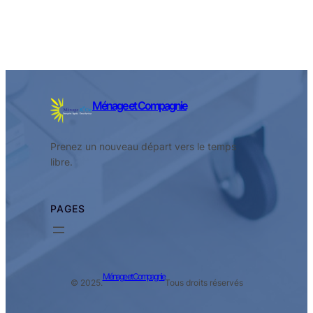
Ménage et Compagnie
Prenez un nouveau départ vers le temps
libre.
PAGES
Ménage et Compagnie
© 2025.
Tous droits réservés