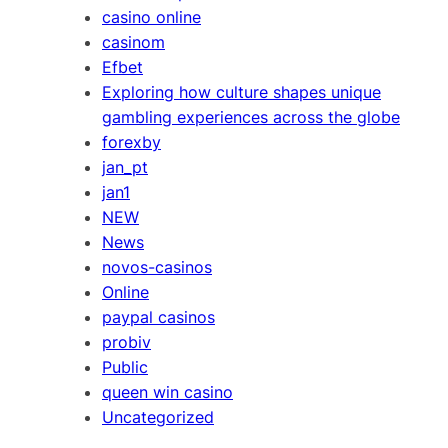
casino online
casinom
Efbet
Exploring how culture shapes unique
gambling experiences across the globe
forexby
jan_pt
jan1
NEW
News
novos-casinos
Online
paypal casinos
probiv
Public
queen win casino
Uncategorized