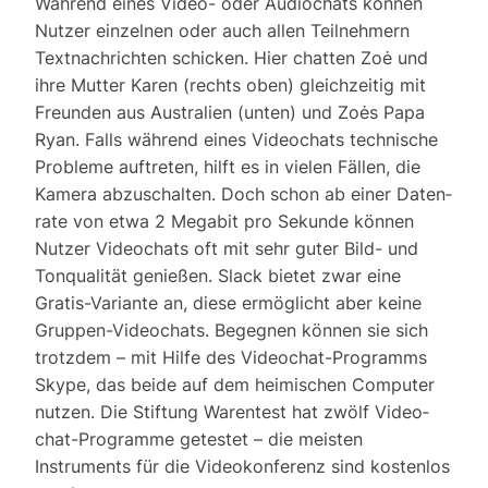
Während eines Video- oder Audiochats können
Nutzer einzelnen oder auch allen Teilnehmern
Text­nach­richten schi­cken. Hier chatten Zoė und
ihre Mutter Karen (rechts oben) gleich­zeitig mit
Freunden aus Australien (unten) und Zoės Papa
Ryan. Falls während eines Video­chats tech­nische
Probleme auftreten, hilft es in vielen Fällen, die
Kamera abzu­schalten. Doch schon ab einer Daten­
rate von etwa 2 Megabit pro Sekunde können
Nutzer Video­chats oft mit sehr guter Bild- und
Tonqualität genießen. Slack bietet zwar eine
Gratis-Variante an, diese ermöglicht aber keine
Gruppen-Video­chats. Begegnen können sie sich
trotzdem – mit Hilfe des Video­chat-Programms
Skype, das beide auf dem heimischen Computer
nutzen. Die Stiftung Warentest hat zwölf Video­
chat-Programme getestet – die meisten
Instruments für die Video­konferenz sind kostenlos