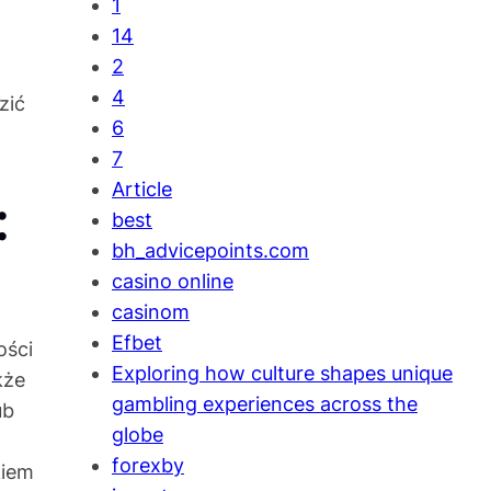
1
14
2
4
zić
6
7
Article
:
best
bh_advicepoints.com
casino online
casinom
Efbet
ości
Exploring how culture shapes unique
kże
gambling experiences across the
ub
globe
forexby
kiem