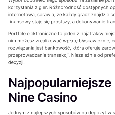
Wybór odpowiedniego sposobu na zasilenie port
korzystania z gier. Różnorodność dostępnych opc
internetowa, sprawia, że każdy gracz znajdzie co
finansowy staje się prostszy, a dokonywanie tr
Portfele elektroniczne to jeden z najatrakcyjnie
nim możesz zrealizować wpłatę błyskawicznie, c
rozwiązania jest bankowość, która oferuje zaró
przeprowadzania transakcji. Niezależnie od prefe
decyzji.
Najpopularniejsze
Nine Casino
Jednym z najlepszych sposobów na depozyt w ser