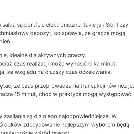
lda są portfele elektroniczne, takie jak Skrill czy
tychmiastowy depozyt, co sprawia, że gracze mogą
nień.
nie, idealne dla aktywnych graczy.
iaż czas realizacji może wynosić kilka minut.
a, ze względu na dłuższy czas oczekiwania.
tać, że czas przeprowadzania transakcji również je
kracza 15 minut, choć w praktyce mogą występować
 zasilania są dla niego najodpowiedniejsze. W
 środków zdecydowanie najlepszym wyborem będą
 popularnością wśród graczy.