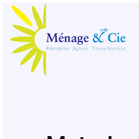
Skip
to
content