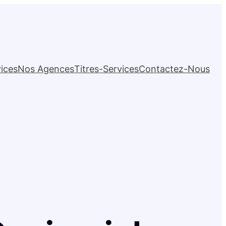
ices
Nos Agences
Titres-Services
Contactez-Nous