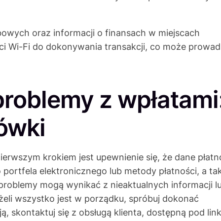
bowych oraz informacji o finansach w miejscach
eci Wi-Fi do dokonywania transakcji, co może prowad
roblemy z wpłatami
ówki
ierwszym krokiem jest upewnienie się, że dane płatn
ortfela elektronicznego lub metody płatności, a ta
 problemy mogą wynikać z nieaktualnych informacji l
eli wszystko jest w porządku, spróbuj dokonać
ją, skontaktuj się z obsługą klienta, dostępną pod lin