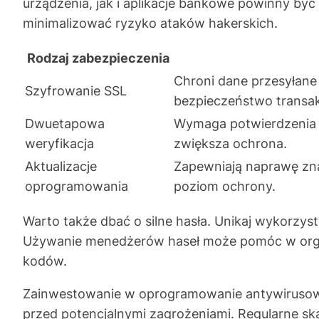
urządzenia, jak i aplikacje bankowe powinny by
minimalizować ryzyko ataków hakerskich.
Rodzaj zabezpieczenia
Chroni dane przesyłane
Szyfrowanie SSL
bezpieczeństwo transak
Dwuetapowa
Wymaga potwierdzenia 
weryfikacja
zwiększa ochrona.
Aktualizacje
Zapewniają naprawę zna
oprogramowania
poziom ochrony.
Warto także dbać o silne hasła. Unikaj wykorzysty
Używanie menedżerów haseł może pomóc w organ
kodów.
Zainwestowanie w oprogramowanie antywirusowe 
przed potencjalnymi zagrożeniami. Regularne sk