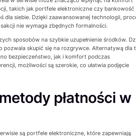
fela w serwisie może znacząco wpłynąć na komfort
ji, takich jak portfele elektroniczne czy bankowość
ś dla siebie. Dzięki zaawansowanej technologii, proc
ansakcji nie wymaga zbędnych formalności.
jszych sposobów na szybkie uzupełnienie środków. Dz
o pozwala skupić się na rozgrywce. Alternatywą dla 
wno bezpieczeństwo, jak i komfort podczas
rencji, możliwości są szerokie, co ułatwia podjęcie
 metody płatności w
wisie są portfele elektroniczne, które zapewniają