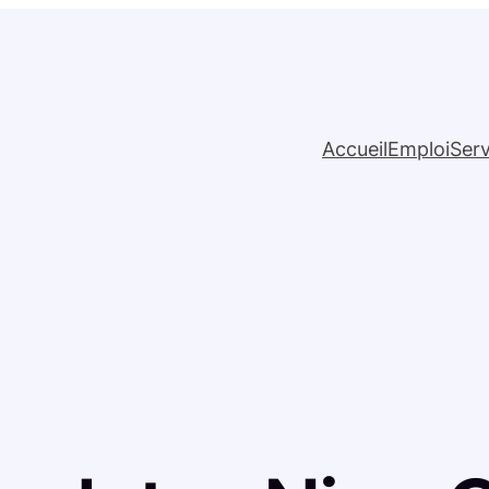
Accueil
Emploi
Serv