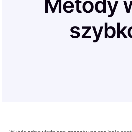
Metody w
szybko