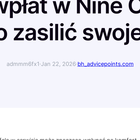
płat w Nine C
 zasilić swoj
admmm6fx1
·
Jan 22, 2026
·
bh_advicepoints.com