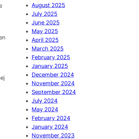
August 2025
e
July 2025
June 2025
May 2025
ten
April 2025
March 2025
February 2025
January 2025
December 2024
ej
November 2024
September 2024
July 2024
May 2024
February 2024
January 2024
November 2023