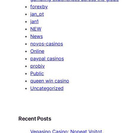
forexby
jan_pt
jan1
NEW
News
novos-casinos
Online
paypal casinos
probiv
Public
queen win casino
Uncategorized
Recent Posts
Vegasino Casino: Nopeat Voitot,