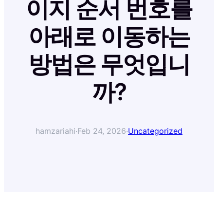
이지 순서 번호를
아래로 이동하는
방법은 무엇입니
까?
hamzariahi
·
Feb 24, 2026
·
Uncategorized