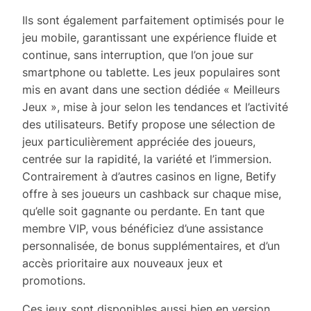
Ils sont également parfaitement optimisés pour le
jeu mobile, garantissant une expérience fluide et
continue, sans interruption, que l’on joue sur
smartphone ou tablette. Les jeux populaires sont
mis en avant dans une section dédiée « Meilleurs
Jeux », mise à jour selon les tendances et l’activité
des utilisateurs. Betify propose une sélection de
jeux particulièrement appréciée des joueurs,
centrée sur la rapidité, la variété et l’immersion.
Contrairement à d’autres casinos en ligne, Betify
offre à ses joueurs un cashback sur chaque mise,
qu’elle soit gagnante ou perdante. En tant que
membre VIP, vous bénéficiez d’une assistance
personnalisée, de bonus supplémentaires, et d’un
accès prioritaire aux nouveaux jeux et
promotions.
Ces jeux sont disponibles aussi bien en version