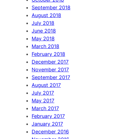
September 2018
August 2018
July 2018
June 2018
May 2018
March 2018
February 2018
December 2017
November 2017
September 2017
August 2017
July 2017
May 2017
March 2017
February 2017
January 2017
December 2016