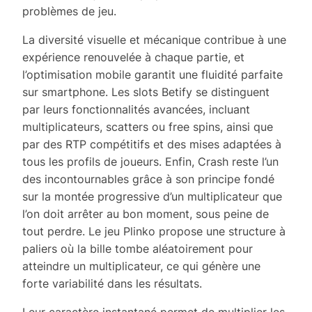
problèmes de jeu.
La diversité visuelle et mécanique contribue à une
expérience renouvelée à chaque partie, et
l’optimisation mobile garantit une fluidité parfaite
sur smartphone. Les slots Betify se distinguent
par leurs fonctionnalités avancées, incluant
multiplicateurs, scatters ou free spins, ainsi que
par des RTP compétitifs et des mises adaptées à
tous les profils de joueurs. Enfin, Crash reste l’un
des incontournables grâce à son principe fondé
sur la montée progressive d’un multiplicateur que
l’on doit arrêter au bon moment, sous peine de
tout perdre. Le jeu Plinko propose une structure à
paliers où la bille tombe aléatoirement pour
atteindre un multiplicateur, ce qui génère une
forte variabilité dans les résultats.
Leur caractère instantané permet de multiplier les