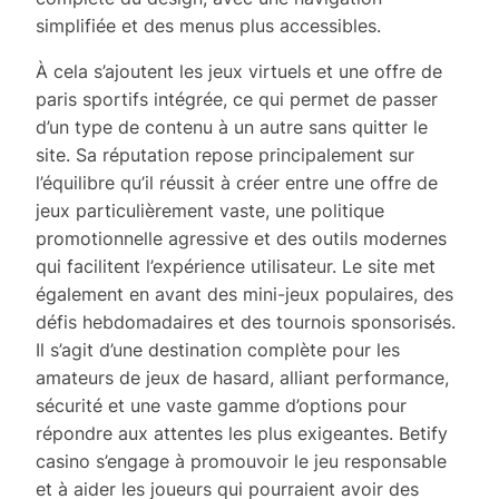
simplifiée et des menus plus accessibles.
À cela s’ajoutent les jeux virtuels et une offre de
paris sportifs intégrée, ce qui permet de passer
d’un type de contenu à un autre sans quitter le
site. Sa réputation repose principalement sur
l’équilibre qu’il réussit à créer entre une offre de
jeux particulièrement vaste, une politique
promotionnelle agressive et des outils modernes
qui facilitent l’expérience utilisateur. Le site met
également en avant des mini-jeux populaires, des
défis hebdomadaires et des tournois sponsorisés.
Il s’agit d’une destination complète pour les
amateurs de jeux de hasard, alliant performance,
sécurité et une vaste gamme d’options pour
répondre aux attentes les plus exigeantes. Betify
casino s’engage à promouvoir le jeu responsable
et à aider les joueurs qui pourraient avoir des