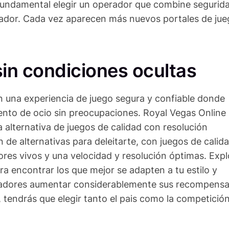
 fundamental elegir un operador que combine segurid
ugador. Cada vez aparecen más nuevos portales de ju
 sin condiciones ocultas
 una experiencia de juego segura y confiable donde
nto de ocio sin preocupaciones. Royal Vegas Online
 alternativa de juegos de calidad con resolución
n de alternativas para deleitarte, con juegos de calid
ores vivos y una velocidad y resolución óptimas. Expl
ra encontrar los que mejor se adapten a tu estilo y
ugadores aumentar considerablemente sus recompens
 tendrás que elegir tanto el pais como la competició