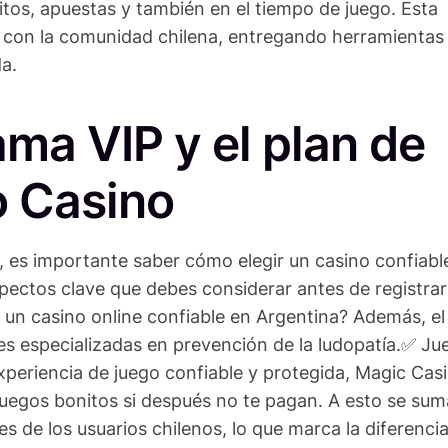
itos, apuestas y también en el tiempo de juego. Esta
no con la comunidad chilena, entregando herramientas
a.
ma VIP y el plan de
o Casino
 es importante saber cómo elegir un casino confiabl
spectos clave que debes considerar antes de registrar
 un casino online confiable en Argentina? Además, el
es especializadas en prevención de la ludopatía.✅ Ju
xperiencia de juego confiable y protegida, Magic Cas
juegos bonitos si después no te pagan. A esto se sum
s de los usuarios chilenos, lo que marca la diferenci