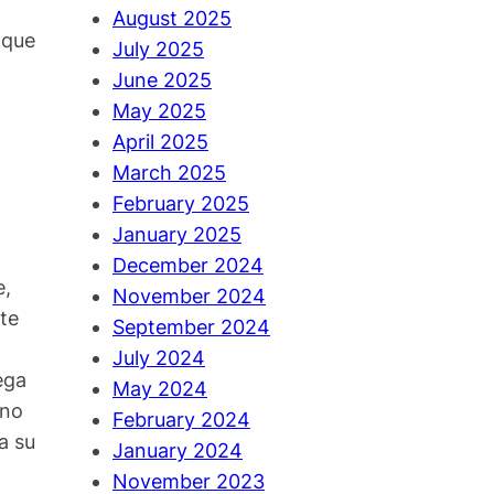
August 2025
 que
July 2025
June 2025
May 2025
April 2025
March 2025
February 2025
January 2025
December 2024
e,
November 2024
te
September 2024
July 2024
ega
May 2024
ino
February 2024
a su
January 2024
a
November 2023