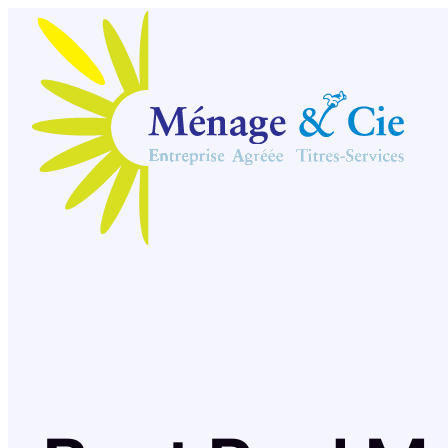
Skip
to
content