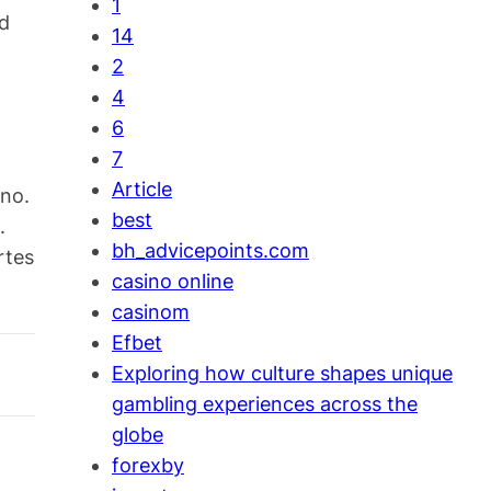
1
ad
14
2
4
6
7
Article
eno.
best
.
bh_advicepoints.com
rtes
casino online
casinom
Efbet
Exploring how culture shapes unique
gambling experiences across the
globe
forexby