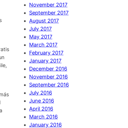
November 2017
September 2017
s
August 2017
July 2017
May 2017
March 2017
atis
February 2017
un
January 2017
le,
December 2016
November 2016
September 2016
July 2016
 más
June 2016
l
April 2016
a
March 2016
January 2016