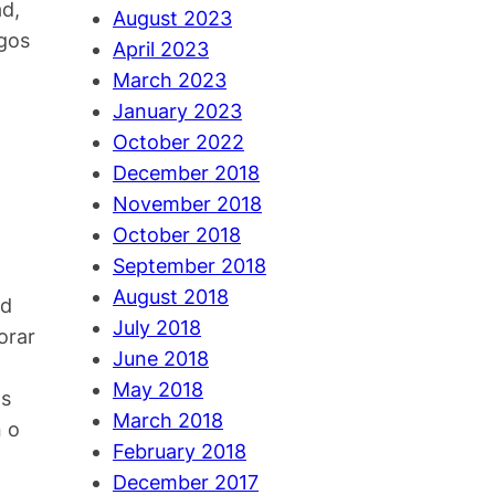
ad,
August 2023
egos
April 2023
March 2023
January 2023
October 2022
December 2018
November 2018
October 2018
September 2018
August 2018
ad
July 2018
orar
June 2018
May 2018
as
March 2018
n o
February 2018
December 2017