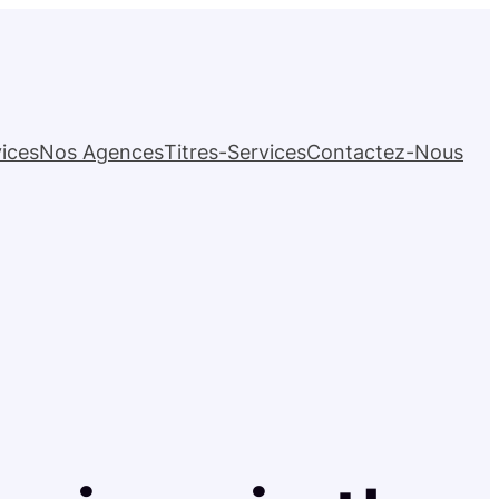
ices
Nos Agences
Titres-Services
Contactez-Nous