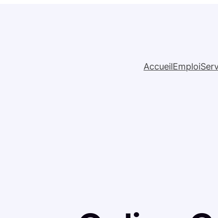
Accueil
Emploi
Serv