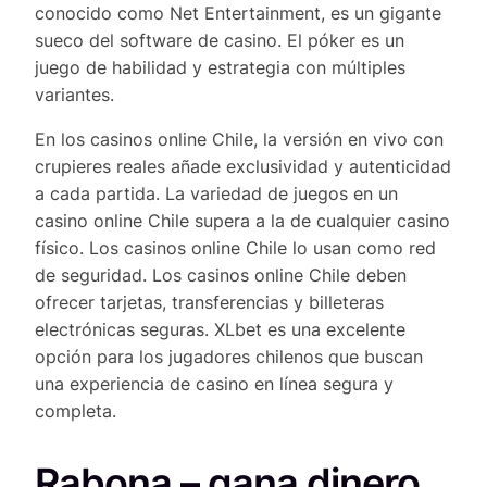
conocido como Net Entertainment, es un gigante
sueco del software de casino. El póker es un
juego de habilidad y estrategia con múltiples
variantes.
En los casinos online Chile, la versión en vivo con
crupieres reales añade exclusividad y autenticidad
a cada partida. La variedad de juegos en un
casino online Chile supera a la de cualquier casino
físico. Los casinos online Chile lo usan como red
de seguridad. Los casinos online Chile deben
ofrecer tarjetas, transferencias y billeteras
electrónicas seguras. XLbet es una excelente
opción para los jugadores chilenos que buscan
una experiencia de casino en línea segura y
completa.
Rabona – gana dinero