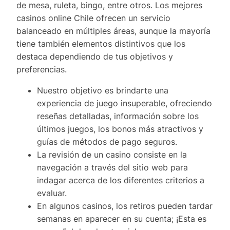
de mesa, ruleta, bingo, entre otros. Los mejores
casinos online Chile ofrecen un servicio
balanceado en múltiples áreas, aunque la mayoría
tiene también elementos distintivos que los
destaca dependiendo de tus objetivos y
preferencias.
Nuestro objetivo es brindarte una
experiencia de juego insuperable, ofreciendo
reseñas detalladas, información sobre los
últimos juegos, los bonos más atractivos y
guías de métodos de pago seguros.
La revisión de un casino consiste en la
navegación a través del sitio web para
indagar acerca de los diferentes criterios a
evaluar.
En algunos casinos, los retiros pueden tardar
semanas en aparecer en su cuenta; ¡Esta es