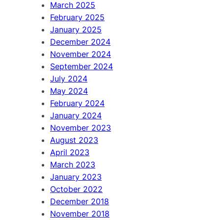
March 2025
February 2025
January 2025
December 2024
November 2024
September 2024
July 2024
May 2024
February 2024
January 2024
November 2023
August 2023
April 2023
March 2023
January 2023
October 2022
December 2018
November 2018