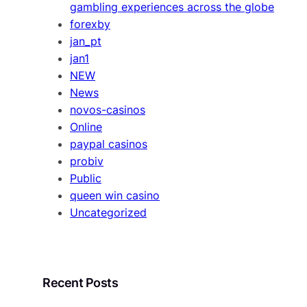
gambling experiences across the globe
forexby
jan_pt
jan1
NEW
News
novos-casinos
Online
paypal casinos
probiv
Public
queen win casino
Uncategorized
Recent Posts