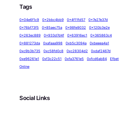
Tags
0x04e6f1c9
0x2bbc4bb9
0x4f11fd57
0x7e27e37d
0x76bf73f5
0x85aec75a
0x98fe9032
0x120b3e2e
0x263ec889
0x933d7d4f
0x63916ec1
0x365863c4
0x881273da
0xafaaa998
0xb5c3094a
0xbeeea4a1
0xc9b3b735
0xc58fd0c8
0xc28304d2
0xdaf2467d
0xe96261e1
0xf3c22c51
0xfa3761e5
0xfcd6ab84
Efbet
Online
Social Links
Facebook
Twitter
LinkedIn
Instagram