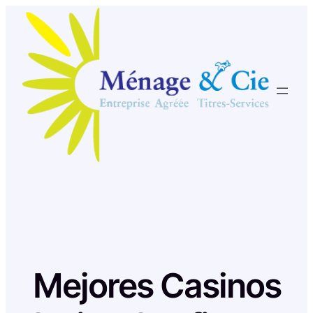
Skip
to
content
Mejores Casinos