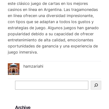
este clásico juego de cartas en los mejores
casinos en línea en Argentina. Las tragamonedas
en línea ofrecen una diversidad impresionante,
con tipos que se adaptan a todos los gustos y
estrategias de juego. Algunos juegos han ganado
popularidad debido a su capacidad de ofrecer
entretenimiento de alta calidad, emocionantes
oportunidades de ganancia y una experiencia de
juego inmersiva.
hamzariahi
S
e
a
r
Archive
c