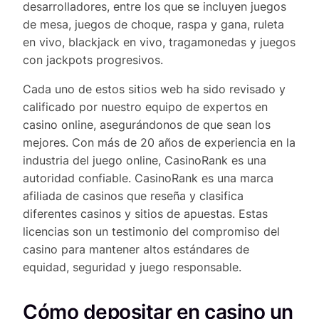
desarrolladores, entre los que se incluyen juegos
de mesa, juegos de choque, raspa y gana, ruleta
en vivo, blackjack en vivo, tragamonedas y juegos
con jackpots progresivos.
Cada uno de estos sitios web ha sido revisado y
calificado por nuestro equipo de expertos en
casino online, asegurándonos de que sean los
mejores. Con más de 20 años de experiencia en la
industria del juego online, CasinoRank es una
autoridad confiable. CasinoRank es una marca
afiliada de casinos que reseña y clasifica
diferentes casinos y sitios de apuestas. Estas
licencias son un testimonio del compromiso del
casino para mantener altos estándares de
equidad, seguridad y juego responsable.
Cómo depositar en casino un