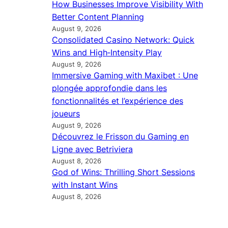
How Businesses Improve Visibility With
Better Content Planning
August 9, 2026
Consolidated Casino Network: Quick
Wins and High‑Intensity Play
August 9, 2026
Immersive Gaming with Maxibet : Une
plongée approfondie dans les
fonctionnalités et l’expérience des
joueurs
August 9, 2026
Découvrez le Frisson du Gaming en
Ligne avec Betriviera
August 8, 2026
God of Wins: Thrilling Short Sessions
with Instant Wins
August 8, 2026