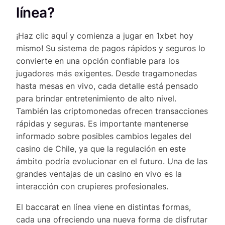
línea?
¡Haz clic aquí y comienza a jugar en 1xbet hoy
mismo! Su sistema de pagos rápidos y seguros lo
convierte en una opción confiable para los
jugadores más exigentes. Desde tragamonedas
hasta mesas en vivo, cada detalle está pensado
para brindar entretenimiento de alto nivel.
También las criptomonedas ofrecen transacciones
rápidas y seguras. Es importante mantenerse
informado sobre posibles cambios legales del
casino de Chile, ya que la regulación en este
ámbito podría evolucionar en el futuro. Una de las
grandes ventajas de un casino en vivo es la
interacción con crupieres profesionales.
El baccarat en línea viene en distintas formas,
cada una ofreciendo una nueva forma de disfrutar