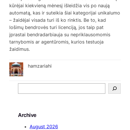
kūrėjai kiekvieną mėnesį išleidžia vis po naują
automatą, kas ir suteikia šiai kategorijai unikalumo
– žaidėjai visada turi iš ko rinktis. Be to, kad
lošimų bendrovės turi licenciją, jos taip pat
įprastai bendradarbiauja su nepriklausomomis
tarnybomis ar agentūromis, kurios testuoja
žaidimus.
hamzariahi
S
e
a
r
Archive
c
h
August 2026