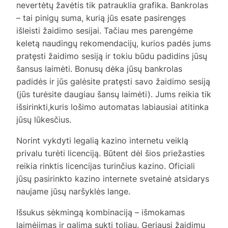
nevertėtų žavėtis tik patrauklia grafika. Bankrolas
– tai pinigų suma, kurią jūs esate pasirengęs
išleisti žaidimo sesijai. Tačiau mes parengėme
keletą naudingų rekomendacijų, kurios padės jums
pratęsti žaidimo sesiją ir tokiu būdu padidins jūsų
šansus laimėti. Bonusų dėka jūsų bankrolas
padidės ir jūs galėsite pratęsti savo žaidimo sesiją
(jūs turėsite daugiau šansų laimėti). Jums reikia tik
išsirinkti,kuris lošimo automatas labiausiai atitinka
jūsų lūkesčius.
Norint vykdyti legalią kazino internetu veiklą
privalu turėti licenciją. Būtent dėl šios priežasties
reikia rinktis licencijas turinčius kazino. Oficiali
jūsų pasirinkto kazino internete svetainė atsidarys
naujame jūsų naršyklės lange.
Išsukus sėkmingą kombinaciją – išmokamas
laimėjimas ir galima sukti toliau. Geriausi žaidimų