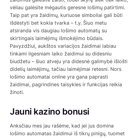
vėliau galėsite mėgautis geresne lošimų patirtimi.
Taip pat yra žaidimų, kuriuose simboliai gali būti
išdėstyti bet kokia tvarka – t.y. Šiuo metu
atsiranda vis daugiau lošimo automatų su
skirtingais laimėjimų išmokėjimo būdais.
Pavyzdžiui, aukštos variacijos žaidimai labiau
tinkami ilgesniam laiko žaidimui su didesniu
biudžetu – šiuo atveju yra didesnė galimybė išlošti
didelių laimėjimų, tačiau laimėjimai retesni. Nors
lošimo automatai online yra gana paprasti
žaidimai, pagrindines taisykles ir funkcijas reikia
žinoti.
Jauni kazino bonusi
Anksčiau mes jau rašėme, kad jei jus domina
lošimo automatas žaidimui iš tikrų pinigų, tuomet