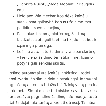
„Gonzo’s Quest“, „Mega Moolah“ ir daugelis
kitų.
Hold and Win mechanikos dėka žaidėjui
suteikiama galimybė bonusų žaidimo metu
padidinti savo laimėjimą.
Pasirinkus tinkamą platformą, žaidimą ir
biudžetą, slots gali tapti ne tik įdomia, bet ir
sąžininga pramoga.
Lošimo automatų žaidimai yra labai skirtingi
– kiekvieno žaidimo tematika ir net lošimo
potyris gali ženkliai skirtis.
Lošimo automatai yra įvairūs ir skirtingi, todėl
labai svarbu žaidimus rinktis atsakingai. Įdomu tai,
jog lošimų automatai dažnai iš fizinių vietų pereina
į internetą. Slotai online turi aiškias savo taisykles,
kur aprašyta pagrindinė žaidimų informacija, todėl
į tai žaidėjai taip turėtų atkreipti dėmesį. Tai nėra