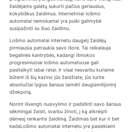
žaidėjams galėtų sukurti pačius geriausius,
kokybiškus žaidimus. Internetiniai lošimo
automatai nemokamai yra puiki galimybė
susipažinti su šiuo žaidimu.
Lošimo automatai internetu daugelį žaidėjų
pirmiausia patraukia savo išore. Tai reikalauja
begalinės kantrybės, kadangi išmokos
progresiniuose lošimo automatuose gali
pasitaikyti labai retai. Ir visai nesvarbu kuriame
būtent iš šių kazino jūs žaidžiate, jūs turite
absoliučiai lygius šansus laimėti daugiamilijoninį
džekpotą.
Norint išvengti nusivylimo ir padidinti savo šansus
sėkmingai žaisti, svarbu žinoti, į ką atkreipti
dėmesį renkantis žaidimą. Žaidimas bet kur ir bet
kadaLošimo automatai internetu yra pasiekiami