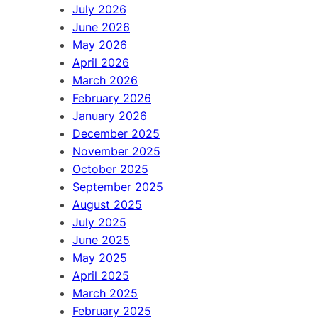
July 2026
June 2026
May 2026
April 2026
March 2026
February 2026
January 2026
December 2025
November 2025
October 2025
September 2025
August 2025
July 2025
June 2025
May 2025
April 2025
March 2025
February 2025