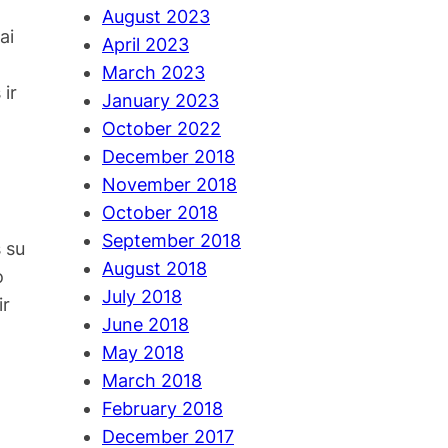
August 2023
ai
April 2023
March 2023
 ir
January 2023
October 2022
December 2018
November 2018
October 2018
September 2018
 su
August 2018
o
July 2018
ir
June 2018
May 2018
March 2018
February 2018
December 2017