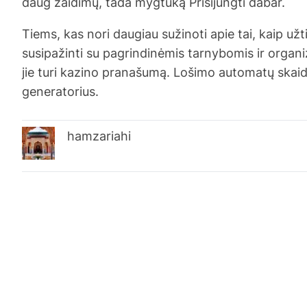
daug žaidimų, tada mygtuką Prisijungti dabar.
Tiems, kas nori daugiau sužinoti apie tai, kaip 
susipažinti su pagrindinėmis tarnybomis ir organiza
jie turi kazino pranašumą. Lošimo automatų skaidr
generatorius.
hamzariahi