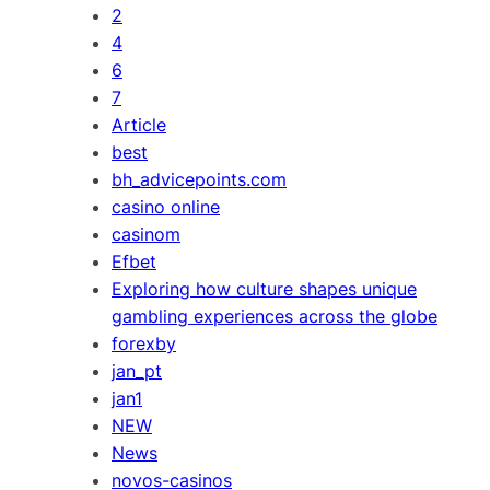
2
4
6
7
Article
best
bh_advicepoints.com
casino online
casinom
Efbet
Exploring how culture shapes unique
gambling experiences across the globe
forexby
jan_pt
jan1
NEW
News
novos-casinos