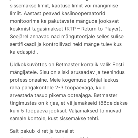
sissemakse limiit, kaotuse limiit või mängimise
limiit. Aastast peavad kasiinooperaatorid
monitoorima ka pakutavate mängude jooksvat
keskmist tagasimakset (RTP – Return to Player).
Seejärel annavad nad mängutootjale sellesisulise
sertifikaadi ja kontrollivad neid mänge tulevikus
ka edaspidi.
Üldkokkuvõttes on Betmaster korralik valik Eesti
mängijatele. Sisu on siiski arusaadav ja teenindus
professionaalne. Meie kogemuse põhjal laekus
raha pangakontole 2-3 tööpäevaga, kuid
arvestada tasub pikema ooteajaga. Betmasteri
tingimustes on kirjas, et väljamakseid töödeldakse
kuni 5 tööpäeva jooksul. Väljamaksed toimuvad
samale kontole, kust sissemakse tehti.
Sait pakub kiiret ja turvalist