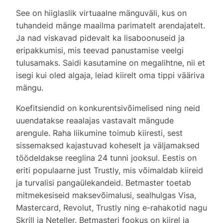
See on hiiglaslik virtuaalne mänguväli, kus on
tuhandeid mänge maailma parimatelt arendajatelt.
Ja nad viskavad pidevalt ka lisaboonuseid ja
eripakkumisi, mis teevad panustamise veelgi
tulusamaks. Saidi kasutamine on megalihtne, nii et
isegi kui oled algaja, leiad kiirelt oma tippi vääriva
mängu.
Koefitsiendid on konkurentsivõimelised ning neid
uuendatakse reaalajas vastavalt mängude
arengule. Raha liikumine toimub kiiresti, sest
sissemaksed kajastuvad koheselt ja väljamaksed
töödeldakse reeglina 24 tunni jooksul. Eestis on
eriti populaarne just Trustly, mis võimaldab kiireid
ja turvalisi pangaülekandeid. Betmaster toetab
mitmekesiseid maksevõimalusi, sealhulgas Visa,
Mastercard, Revolut, Trustly ning e-rahakotid nagu
Skrill ja Neteller. Betmasteri fookus on kiirel ja