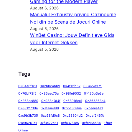
Gaming for the Modern Player
August 6, 2026
Manualul Exhaustiv privind Cazinourile
Noi din pe Scena de Jocuri Online
August 5, 2026
WinBet Casino: Jouw Definitieve Gids
voor Internet Gokken
August 5, 2026
Tags
0x04e6f1c9
0x2bbc4bb9
0x4f11fd57
0x7e27e37d
0x76bf73f5
0x85aec75a
0x98fe9032
0x120b3e2e
0x263ec889
0x933d7d4f
0x63916ec1
0x365863c4
0x881273da
0xafaaa998
0xb5c3094a
0xbeeea4a1
0xc9b3b735
0xc58fd0c8
0xc28304d2
0xdaf2467d
0xe96261e1
0xf3c22c51
0xfa3761e5
0xfcd6ab84
Efbet
Online