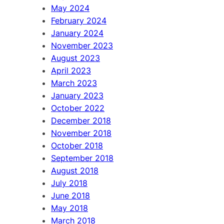
May 2024
February 2024
January 2024
November 2023
August 2023
April 2023
March 2023
January 2023
October 2022
December 2018
November 2018
October 2018
September 2018
August 2018
July 2018
June 2018
May 2018
March 2018