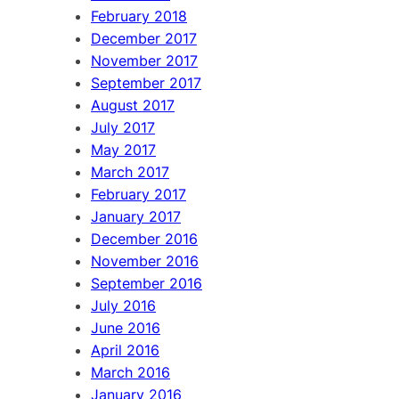
February 2018
December 2017
November 2017
September 2017
August 2017
July 2017
May 2017
March 2017
February 2017
January 2017
December 2016
November 2016
September 2016
July 2016
June 2016
April 2016
March 2016
January 2016