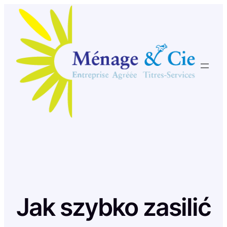
Skip
to
content
Jak szybko zasilić