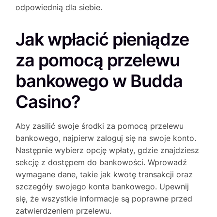
odpowiednią dla siebie.
Jak wpłacić pieniądze
za pomocą przelewu
bankowego w Budda
Casino?
Aby zasilić swoje środki za pomocą przelewu
bankowego, najpierw zaloguj się na swoje konto.
Następnie wybierz opcję wpłaty, gdzie znajdziesz
sekcję z dostępem do bankowości. Wprowadź
wymagane dane, takie jak kwotę transakcji oraz
szczegóły swojego konta bankowego. Upewnij
się, że wszystkie informacje są poprawne przed
zatwierdzeniem przelewu.