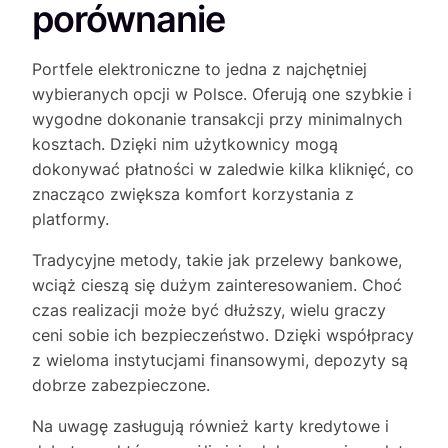
porównanie
Portfele elektroniczne to jedna z najchętniej
wybieranych opcji w Polsce. Oferują one szybkie i
wygodne dokonanie transakcji przy minimalnych
kosztach. Dzięki nim użytkownicy mogą
dokonywać płatności w zaledwie kilka kliknięć, co
znacząco zwiększa komfort korzystania z
platformy.
Tradycyjne metody, takie jak przelewy bankowe,
wciąż cieszą się dużym zainteresowaniem. Choć
czas realizacji może być dłuższy, wielu graczy
ceni sobie ich bezpieczeństwo. Dzięki współpracy
z wieloma instytucjami finansowymi, depozyty są
dobrze zabezpieczone.
Na uwagę zasługują również karty kredytowe i