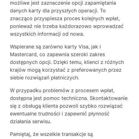
możliwe jest zaznaczenie opcji zapamiętania
danych karty dla przyszłych operacji. To
znacząco przyspiesza proces kolejnych wpłat,
ponieważ nie trzeba każdorazowo wprowadzać
wszystkich informacji od nowa.
Wspierane są zarówno karty Visa, jak i
Mastercard, co zapewnia szeroki zakres
dostępnych opcji. Dzięki temu, klienci z różnych
krajów mogą korzystać z preferowanych przez
siebie rozwiązań płatniczych.
W przypadku problemów z procesem wpłat,
dostępna jest pomoc techniczna. Skontaktowanie
się z obsługą klienta pozwoli szybko rozwiązać
ewentualne trudności i zapewnić płynność
działania serwisu.
Pamiętaj, że wszelkie transakcje są