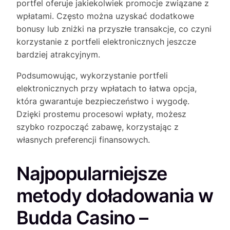
portfel oferuje jakiekolwiek promocje związane z
wpłatami. Często można uzyskać dodatkowe
bonusy lub zniżki na przyszłe transakcje, co czyni
korzystanie z portfeli elektronicznych jeszcze
bardziej atrakcyjnym.
Podsumowując, wykorzystanie portfeli
elektronicznych przy wpłatach to łatwa opcja,
która gwarantuje bezpieczeństwo i wygodę.
Dzięki prostemu procesowi wpłaty, możesz
szybko rozpocząć zabawę, korzystając z
własnych preferencji finansowych.
Najpopularniejsze
metody doładowania w
Budda Casino –