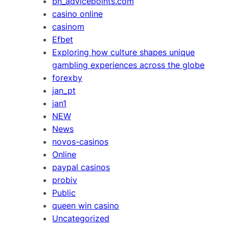
bh_advicepoints.com
casino online
casinom
Efbet
Exploring how culture shapes unique
gambling experiences across the globe
forexby
jan_pt
jan1
NEW
News
novos-casinos
Online
paypal casinos
probiv
Public
queen win casino
Uncategorized