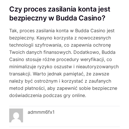
Czy proces zasilania konta jest
bezpieczny w Budda Casino?
Tak, proces zasilania konta w Budda Casino jest
bezpieczny. Kasyno korzysta z nowoczesnych
technologii szyfrowania, co zapewnia ochronę
Twoich danych finansowych. Dodatkowo, Budda
Casino stosuje różne procedury weryfikacji, co
minimalizuje ryzyko oszustw i nieautoryzowanych
transakcji. Warto jednak pamiętać, że zawsze
należy być ostrożnym i korzystać z zaufanych
metod płatności, aby zapewnić sobie bezpieczne
doświadczenia podczas gry online.
admmm6fx1