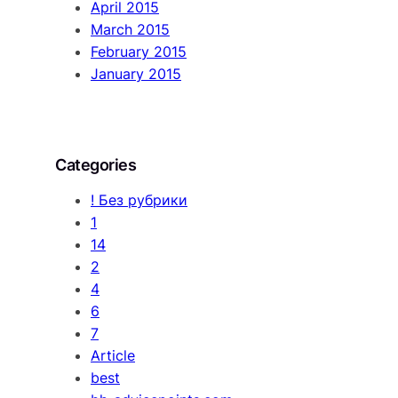
April 2015
March 2015
February 2015
January 2015
Categories
! Без рубрики
1
14
2
4
6
7
Article
best