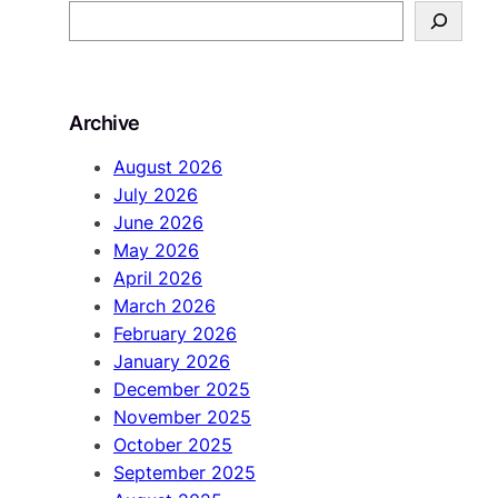
S
e
a
r
Archive
c
h
August 2026
July 2026
June 2026
May 2026
April 2026
March 2026
February 2026
January 2026
December 2025
November 2025
October 2025
September 2025