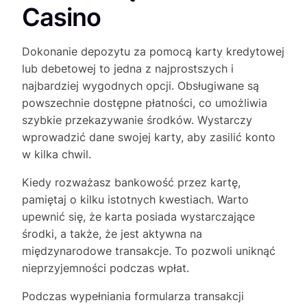
Casino
Dokonanie depozytu za pomocą karty kredytowej
lub debetowej to jedna z najprostszych i
najbardziej wygodnych opcji. Obsługiwane są
powszechnie dostępne płatności, co umożliwia
szybkie przekazywanie środków. Wystarczy
wprowadzić dane swojej karty, aby zasilić konto
w kilka chwil.
Kiedy rozważasz bankowość przez kartę,
pamiętaj o kilku istotnych kwestiach. Warto
upewnić się, że karta posiada wystarczające
środki, a także, że jest aktywna na
międzynarodowe transakcje. To pozwoli uniknąć
nieprzyjemności podczas wpłat.
Podczas wypełniania formularza transakcji