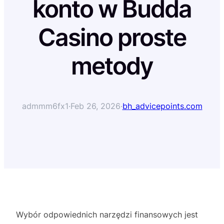
konto w Budda
Casino proste
metody
admmm6fx1
·
Feb 26, 2026
·
bh_advicepoints.com
Wybór odpowiednich narzędzi finansowych jest