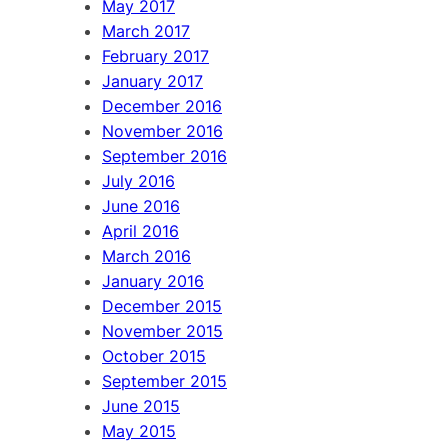
May 2017
March 2017
February 2017
January 2017
December 2016
November 2016
September 2016
July 2016
June 2016
April 2016
March 2016
January 2016
December 2015
November 2015
October 2015
September 2015
June 2015
May 2015