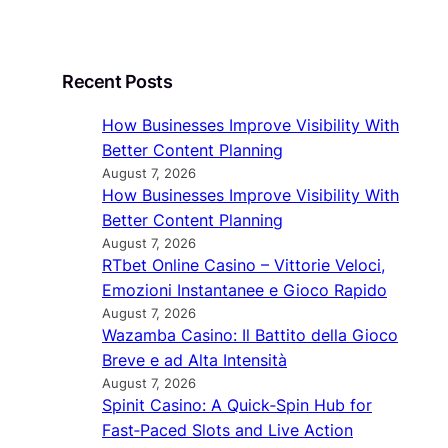
Recent Posts
How Businesses Improve Visibility With
Better Content Planning
August 7, 2026
How Businesses Improve Visibility With
Better Content Planning
August 7, 2026
RTbet Online Casino – Vittorie Veloci,
Emozioni Instantanee e Gioco Rapido
August 7, 2026
Wazamba Casino: Il Battito della Gioco
Breve e ad Alta Intensità
August 7, 2026
Spinit Casino: A Quick‑Spin Hub for
Fast‑Paced Slots and Live Action