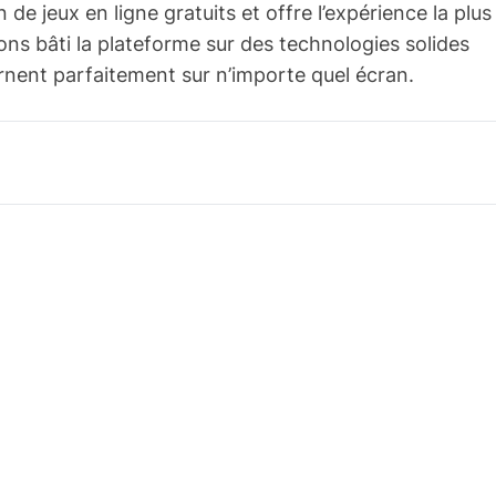
n de jeux en ligne gratuits et offre l’expérience la plus
ns bâti la plateforme sur des technologies solides
nent parfaitement sur n’importe quel écran.