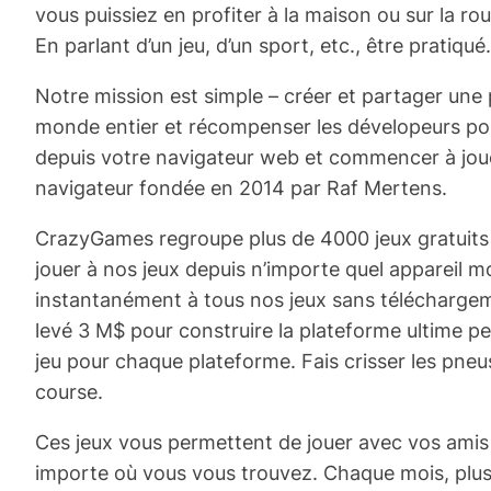
vous puissiez en profiter à la maison ou sur la ro
En parlant d’un jeu, d’un sport, etc., être pratiqué.
Notre mission est simple – créer et partager une
monde entier et récompenser les dévelopeurs pour 
depuis votre navigateur web et commencer à joue
navigateur fondée en 2014 par Raf Mertens.
CrazyGames regroupe plus de 4000 jeux gratuits t
jouer à nos jeux depuis n’importe quel appareil mo
instantanément à tous nos jeux sans téléchargem
levé 3 M$ pour construire la plateforme ultime p
jeu pour chaque plateforme. Fais crisser les pneu
course.
Ces jeux vous permettent de jouer avec vos amis
importe où vous vous trouvez. Chaque mois, plus 