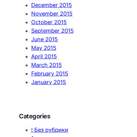
December 2015
November 2015
October 2015
September 2015
June 2015
May 2015
April 2015
March 2015
February 2015
January 2015
Categories
! Без рубрики