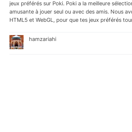
jeux préférés sur Poki. Poki a la meilleure sélectio
amusante à jouer seul ou avec des amis. Nous avo
HTML5 et WebGL, pour que tes jeux préférés tour
hamzariahi