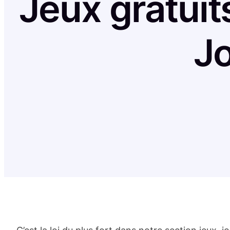
Jeux gratui
Jo