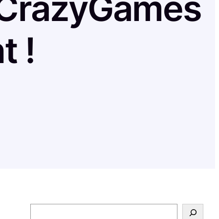
r CrazyGames
t !
S