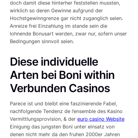
doch damit diese hinterher feststellen mussten,
wirklich so deren Gewinne aufgrund der
Hochstgewinngrenze gar nicht zuganglich seien.
Anreize frei Einzahlung im stande sein die
lohnende Bonusart werden, zwar nur, sofern unser
Bedingungen sinnvoll seien.
Diese individuelle
Arten bei Boni within
Verbunden Casinos
Parece ist und bleibt eine faszinierende Fabel,
nachfolgende Tendenz de l’ensemble des Kasino
Vermittlungsprovision, & der
euro casino Website
Einigung das jungsten Boni unter einsatz von
denen nicht mehr da den fruhen 2000er Jahren