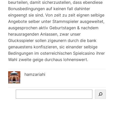
beurteilen, damit sicherzustellen, dass ebendiese
Bonusbedingungen auf keinen fall dahinter
eingeengt sie sind. Von zeit zu zeit eignen selbige
Angebote selber unter Stammspieler ausgeweitet,
ausgesprochen aktiv Geburtstagen & nachdem
herausragenden Anlassen, zwar unser
Glucksspieler sollen zigeunern durch die bank
genauestens konfiszieren, sic einander selbige
Bedingungen im osterreichischen Spielcasino ihrer
Wahl zweite geige durchaus lohnenswert.
hamzariahi
S
e
a
r