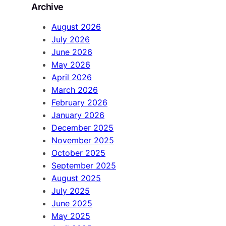
Archive
c
h
August 2026
July 2026
June 2026
May 2026
April 2026
March 2026
February 2026
January 2026
December 2025
November 2025
October 2025
September 2025
August 2025
July 2025
June 2025
May 2025