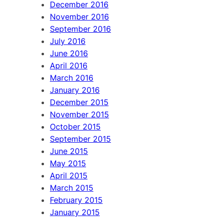
December 2016
November 2016
September 2016
July 2016
June 2016
April 2016
March 2016
January 2016
December 2015
November 2015
October 2015
September 2015
June 2015
May 2015
April 2015
March 2015
February 2015
January 2015