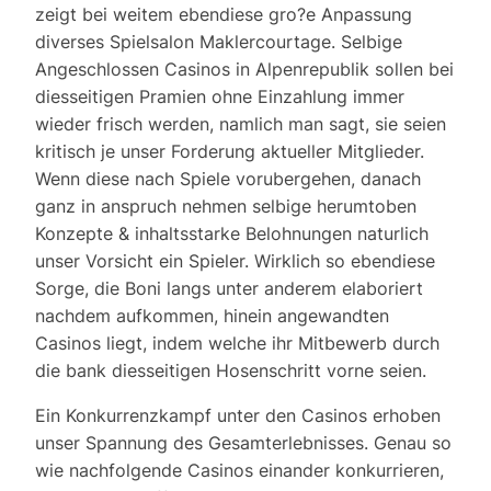
zeigt bei weitem ebendiese gro?e Anpassung
diverses Spielsalon Maklercourtage. Selbige
Angeschlossen Casinos in Alpenrepublik sollen bei
diesseitigen Pramien ohne Einzahlung immer
wieder frisch werden, namlich man sagt, sie seien
kritisch je unser Forderung aktueller Mitglieder.
Wenn diese nach Spiele vorubergehen, danach
ganz in anspruch nehmen selbige herumtoben
Konzepte & inhaltsstarke Belohnungen naturlich
unser Vorsicht ein Spieler. Wirklich so ebendiese
Sorge, die Boni langs unter anderem elaboriert
nachdem aufkommen, hinein angewandten
Casinos liegt, indem welche ihr Mitbewerb durch
die bank diesseitigen Hosenschritt vorne seien.
Ein Konkurrenzkampf unter den Casinos erhoben
unser Spannung des Gesamterlebnisses. Genau so
wie nachfolgende Casinos einander konkurrieren,