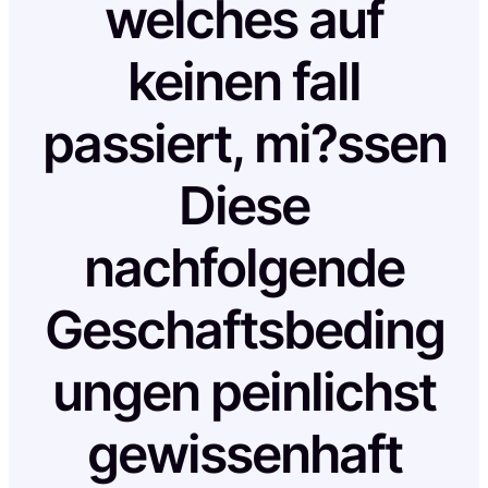
welches auf
keinen fall
passiert, mi?ssen
Diese
nachfolgende
Geschaftsbeding
ungen peinlichst
gewissenhaft