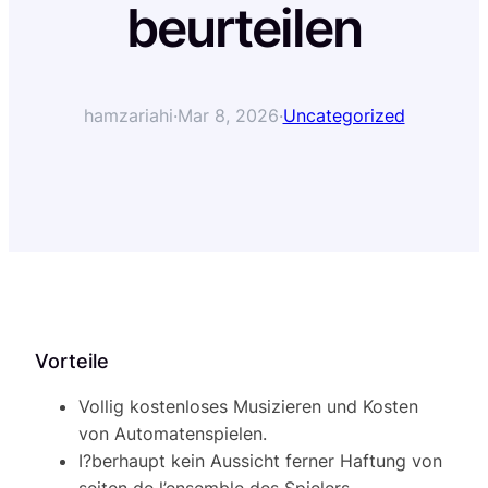
beurteilen
hamzariahi
·
Mar 8, 2026
·
Uncategorized
Vorteile
Vollig kostenloses Musizieren und Kosten
von Automatenspielen.
I?berhaupt kein Aussicht ferner Haftung von
seiten de l’ensemble des Spielers.