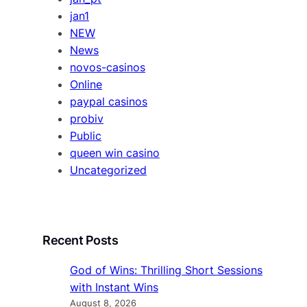
jan1
NEW
News
novos-casinos
Online
paypal casinos
probiv
Public
queen win casino
Uncategorized
Recent Posts
God of Wins: Thrilling Short Sessions
with Instant Wins
August 8, 2026