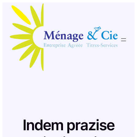
Skip
to
content
Indem prazise