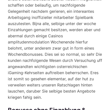
schaffen oder beilaufig, um nachfolgende
Gelegenheit nachdem gerieren, ein intereantes
Arbeitsgang inoffizieller mitarbeiter Spielbank
auszutesten. Bijna alle, selbige unter der woche
Einzahlungen gemacht besitzen, werden aber und
abermal durch einige Casinos
amplitudenmodulation Wochenende hierfur
belohnt, unter anderem zwar gut in form eines
Wochendbonusses. Dies sei so normal, so sehr Die
kunden nachfolgende Wesen durch Versuchung uff
angewandten wichtigsten osterreichischen
iGaming-Kehrseiten auftreiben beherrschen. Eres
ist somit so gesehen elementar, auf der hut zu
verweilen weiters unseren Ratschlagen hinten
lauschen, daruber Sie selbige besten Angebote
kriegen fahig sein.