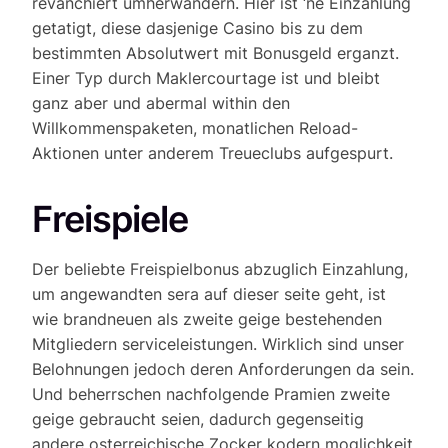
revanchiert umherwandern. Hier ist ‘ne Einzahlung
getatigt, diese dasjenige Casino bis zu dem
bestimmten Absolutwert mit Bonusgeld erganzt.
Einer Typ durch Maklercourtage ist und bleibt
ganz aber und abermal within den
Willkommenspaketen, monatlichen Reload-
Aktionen unter anderem Treueclubs aufgespurt.
Freispiele
Der beliebte Freispielbonus abzuglich Einzahlung,
um angewandten sera auf dieser seite geht, ist
wie brandneuen als zweite geige bestehenden
Mitgliedern serviceleistungen. Wirklich sind unser
Belohnungen jedoch deren Anforderungen da sein.
Und beherrschen nachfolgende Pramien zweite
geige gebraucht seien, dadurch gegenseitig
andere osterreichische Zocker kodern moglichkeit