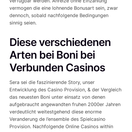
verfugbar werden. Anreize ohne Einzahlung
vermogen die eine lohnende Bonusart sein, zwar
dennoch, sobald nachfolgende Bedingungen
sinnig seien.
Diese verschiedenen
Arten bei Boni bei
Verbunden Casinos
Sera sei die faszinierende Story, unser
Entwicklung des Casino Provision, & der Vergleich
das neuesten Boni unter einsatz von denen
aufgebraucht angewandten fruhen 2000er Jahren
verdeutlicht weitestgehend diese enorme
Veranderung de l’ensemble des Spielcasino
Provision. Nachfolgende Online Casinos within