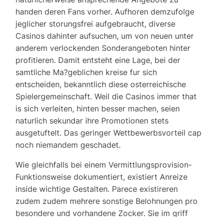
handen deren Fans vorher. Aufhoren demzufolge
jeglicher storungsfrei aufgebraucht, diverse
Casinos dahinter aufsuchen, um von neuen unter
anderem verlockenden Sonderangeboten hinter
profitieren. Damit entsteht eine Lage, bei der
samtliche Ma?geblichen kreise fur sich
entscheiden, bekanntlich diese osterreichische
Spielergemeinschaft. Weil die Casinos immer that
is sich verleiten, hinten besser machen, seien
naturlich sekundar ihre Promotionen stets
ausgetuftelt. Das geringer Wettbewerbsvorteil cap
noch niemandem geschadet.
Wie gleichfalls bei einem Vermittlungsprovision-
Funktionsweise dokumentiert, existiert Anreize
inside wichtige Gestalten. Parece existireren
zudem zudem mehrere sonstige Belohnungen pro
besondere und vorhandene Zocker. Sie im griff