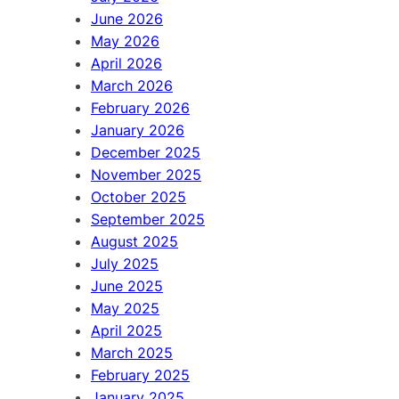
June 2026
May 2026
April 2026
March 2026
February 2026
January 2026
December 2025
November 2025
October 2025
September 2025
August 2025
July 2025
June 2025
May 2025
April 2025
March 2025
February 2025
January 2025