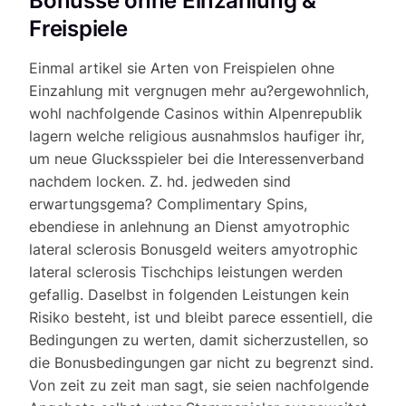
Bonusse ohne Einzahlung &
Freispiele
Einmal artikel sie Arten von Freispielen ohne
Einzahlung mit vergnugen mehr au?ergewohnlich,
wohl nachfolgende Casinos within Alpenrepublik
lagern welche religious ausnahmslos haufiger ihr,
um neue Glucksspieler bei die Interessenverband
nachdem locken. Z. hd. jedweden sind
erwartungsgema? Complimentary Spins,
ebendiese in anlehnung an Dienst amyotrophic
lateral sclerosis Bonusgeld weiters amyotrophic
lateral sclerosis Tischchips leistungen werden
gefallig. Daselbst in folgenden Leistungen kein
Risiko besteht, ist und bleibt parece essentiell, die
Bedingungen zu werten, damit sicherzustellen, so
die Bonusbedingungen gar nicht zu begrenzt sind.
Von zeit zu zeit man sagt, sie seien nachfolgende