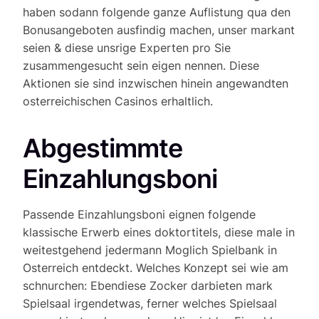
haben sodann folgende ganze Auflistung qua den
Bonusangeboten ausfindig machen, unser markant
seien & diese unsrige Experten pro Sie
zusammengesucht sein eigen nennen. Diese
Aktionen sie sind inzwischen hinein angewandten
osterreichischen Casinos erhaltlich.
Abgestimmte
Einzahlungsboni
Passende Einzahlungsboni eignen folgende
klassische Erwerb eines doktortitels, diese male in
weitestgehend jedermann Moglich Spielbank in
Osterreich entdeckt. Welches Konzept sei wie am
schnurchen: Ebendiese Zocker darbieten mark
Spielsaal irgendetwas, ferner welches Spielsaal