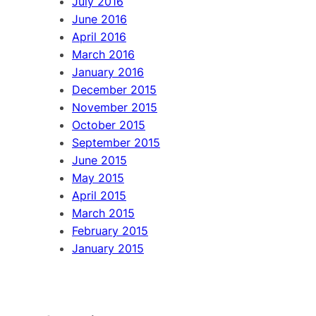
July 2016
June 2016
April 2016
March 2016
January 2016
December 2015
November 2015
October 2015
September 2015
June 2015
May 2015
April 2015
March 2015
February 2015
January 2015