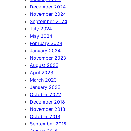
December 2024
November 2024
September 2024
July 2024
May 2024
February 2024
January 2024
November 2023
August 2023
April 2023
March 2023
January 2023
October 2022
December 2018
November 2018
October 2018
September 2018
August 2018