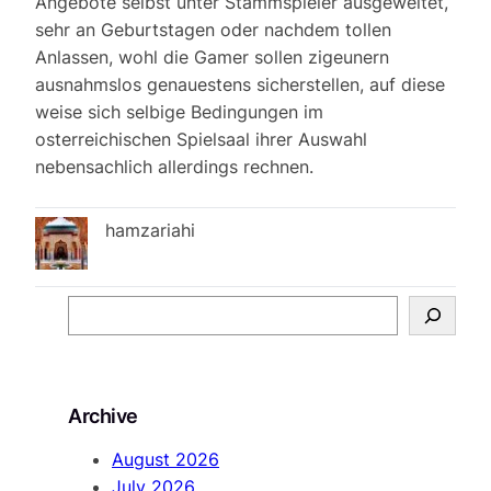
Angebote selbst unter Stammspieler ausgeweitet,
sehr an Geburtstagen oder nachdem tollen
Anlassen, wohl die Gamer sollen zigeunern
ausnahmslos genauestens sicherstellen, auf diese
weise sich selbige Bedingungen im
osterreichischen Spielsaal ihrer Auswahl
nebensachlich allerdings rechnen.
hamzariahi
S
e
a
r
Archive
c
h
August 2026
July 2026