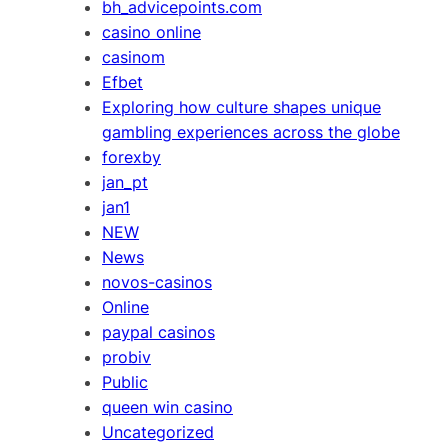
bh_advicepoints.com
casino online
casinom
Efbet
Exploring how culture shapes unique
gambling experiences across the globe
forexby
jan_pt
jan1
NEW
News
novos-casinos
Online
paypal casinos
probiv
Public
queen win casino
Uncategorized