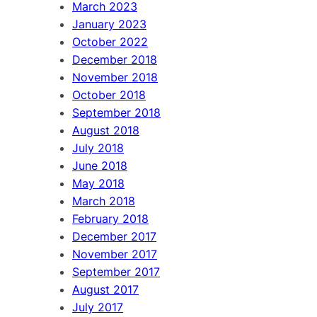
March 2023
January 2023
October 2022
December 2018
November 2018
October 2018
September 2018
August 2018
July 2018
June 2018
May 2018
March 2018
February 2018
December 2017
November 2017
September 2017
August 2017
July 2017