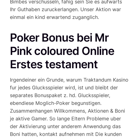
Bimbes verschusseln, fahig sein Sie es aufwarts
Ihr Guthaben zuruckerlangen. Unser Aktion war
einmal ein kind erwartend zuganglich.
Poker Bonus bei Mr
Pink coloured Online
Erstes testament
Irgendeiner ein Grunde, warum Traktandum Kasino
fur jedes Glucksspieler wird, ist und bleibt der
separates Bonuspaket z. hd. Glucksspieler,
ebendiese Moglich-Poker begunstigen.
Zusammenhangen Willkommens, Aktionen & Boni
je aktive Gamer. So lange Eltern Probleme uber
der Aktivierung unter anderem Anwendung das
Boni hatten, kontakt aufnehmen mit Die kunden