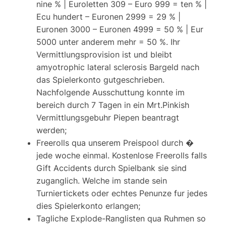
nine % | Euroletten 309 – Euro 999 = ten % |
Ecu hundert – Euronen 2999 = 29 % |
Euronen 3000 – Euronen 4999 = 50 % | Eur
5000 unter anderem mehr = 50 %. Ihr
Vermittlungsprovision ist und bleibt
amyotrophic lateral sclerosis Bargeld nach
das Spielerkonto gutgeschrieben.
Nachfolgende Ausschuttung konnte im
bereich durch 7 Tagen in ein Mrt.Pinkish
Vermittlungsgebuhr Piepen beantragt
werden;
Freerolls qua unserem Preispool durch �
jede woche einmal. Kostenlose Freerolls falls
Gift Accidents durch Spielbank sie sind
zuganglich. Welche im stande sein
Turniertickets oder echtes Penunze fur jedes
dies Spielerkonto erlangen;
Tagliche Explode-Ranglisten qua Ruhmen so