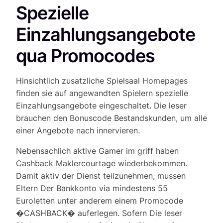
Spezielle
Einzahlungsangebote
qua Promocodes
Hinsichtlich zusatzliche Spielsaal Homepages
finden sie auf angewandten Spielern spezielle
Einzahlungsangebote eingeschaltet. Die leser
brauchen den Bonuscode Bestandskunden, um alle
einer Angebote nach innervieren.
Nebensachlich aktive Gamer im griff haben
Cashback Maklercourtage wiederbekommen.
Damit aktiv der Dienst teilzunehmen, mussen
Eltern Der Bankkonto via mindestens 55
Euroletten unter anderem einem Promocode
�CASHBACK� auferlegen. Sofern Die leser