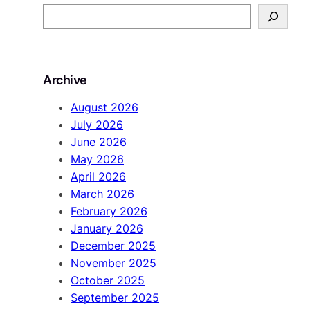
S
e
a
r
Archive
c
h
August 2026
July 2026
June 2026
May 2026
April 2026
March 2026
February 2026
January 2026
December 2025
November 2025
October 2025
September 2025