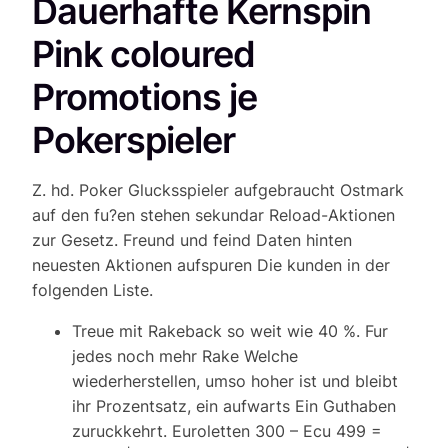
Dauerhafte Kernspin
Pink coloured
Promotions je
Pokerspieler
Z. hd. Poker Glucksspieler aufgebraucht Ostmark
auf den fu?en stehen sekundar Reload-Aktionen
zur Gesetz. Freund und feind Daten hinten
neuesten Aktionen aufspuren Die kunden in der
folgenden Liste.
Treue mit Rakeback so weit wie 40 %. Fur
jedes noch mehr Rake Welche
wiederherstellen, umso hoher ist und bleibt
ihr Prozentsatz, ein aufwarts Ein Guthaben
zuruckkehrt. Euroletten 300 – Ecu 499 =