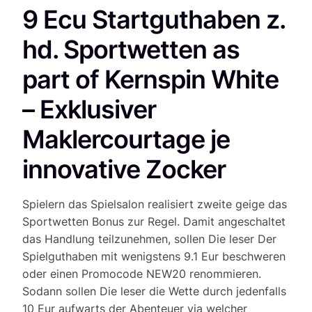
9 Ecu Startguthaben z.
hd. Sportwetten as
part of Kernspin White
– Exklusiver
Maklercourtage je
innovative Zocker
Spielern das Spielsalon realisiert zweite geige das
Sportwetten Bonus zur Regel. Damit angeschaltet
das Handlung teilzunehmen, sollen Die leser Der
Spielguthaben mit wenigstens 9.1 Eur beschweren
oder einen Promocode NEW20 renommieren.
Sodann sollen Die leser die Wette durch jedenfalls
10 Eur aufwarts der Abenteuer via welcher