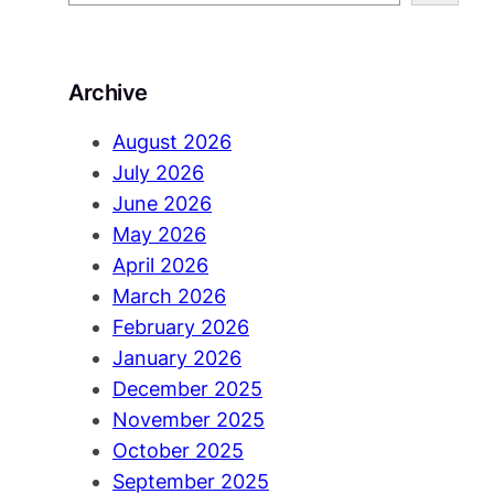
e
a
r
Archive
c
h
August 2026
July 2026
June 2026
May 2026
April 2026
March 2026
February 2026
January 2026
December 2025
November 2025
October 2025
September 2025