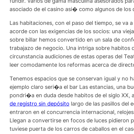
fundir. Varios de gama masculina asesorados par
asociado de el casino asi� como algunos de los 
Las habitaciones, con el paso del tiempo, se va a
acorde con las exigencias de los socios: una vieja
sobre billar hemos convertido en un sala de conf
trabajazo de negocio. Una intriga sobre habitos d
circunstancia audiciones de estas operas del Tea
leer comodamente los reformas acerca de direc
Tenemos espacios que se conservan igual y no h
ejemplo claro seri�a el bar Las estancias, una bue
pondri�a en duda desde habitos de el siglo XX, a
de registro sin depósito
largo de las pasillos del
entraron en el concurrencia internacional, reloje
Llegan a convertirse en focos de luces pidieron p
tuviese puerta de los carros de caballos en el ca