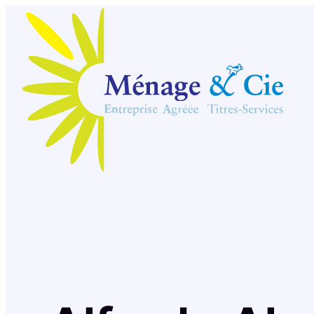
Skip
to
content