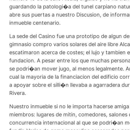
guardando la patologi�a del tunel carpiano natur
abre sus puertas a nuestro Discusion, de informa
inmueble centenario.
La sede del Casino fue una prototipo de algun d
gimnasio compro varios solares del aire libre Alca
escatimaron acerca de costes; el lujo y tambien e
fundacion. A pesar entre los que muchas persona
se podri�an mover jugo, al menos legalmente. A
cual la mayoria de la financiacion del edificio cor
a apoyar sobre el silli�n llevaba a agarradera du
Rivera.
Nuestro inmueble si no le importa hacerse amiga 
miembros: lugares de mitin, comedores, salones 
concurrencia internacional al que se podri�an 