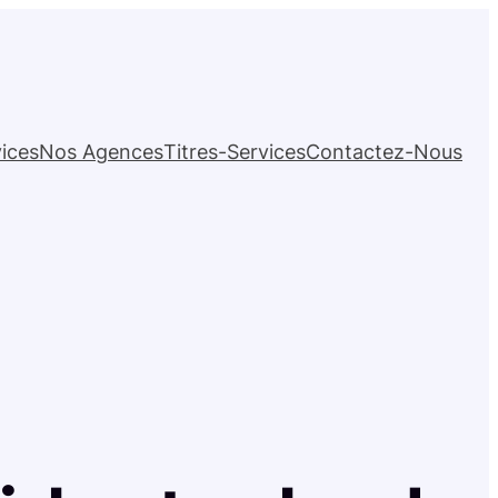
ices
Nos Agences
Titres-Services
Contactez-Nous