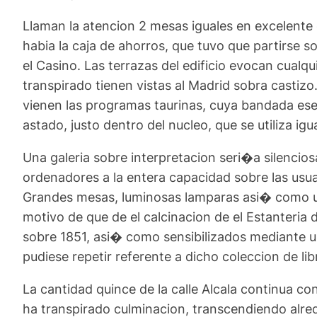
Llaman la atencion 2 mesas iguales en excelente 
habia la caja de ahorros, que tuvo que partirse so
el Casino. Las terrazas del edificio evocan cualqu
transpirado tienen vistas al Madrid sobra castizo.
vienen las programas taurinas, cuya bandada esen
astado, justo dentro del nucleo, que se utiliza igu
Una galeria sobre interpretacion seri�a silencio
ordenadores a la entera capacidad sobre las usua
Grandes mesas, luminosas lamparas asi� como un
motivo de que de el calcinacion de el Estanteria
sobre 1851, asi� como sensibilizados mediante u
pudiese repetir referente a dicho coleccion de lib
La cantidad quince de la calle Alcala continua co
ha transpirado culminacion, transcendiendo alred