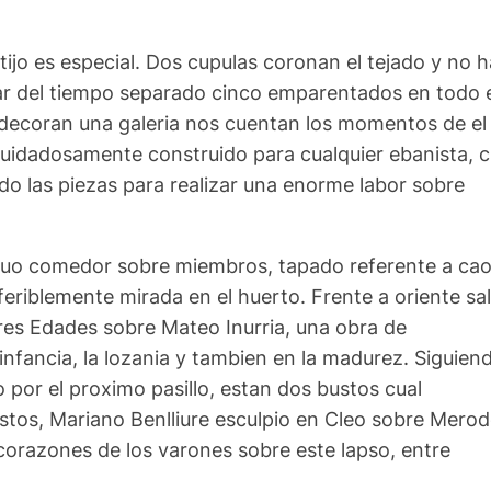
tijo es especial. Dos cupulas coronan el tejado y no h
sar del tiempo separado cinco emparentados en todo 
l decoran una galeria nos cuentan los momentos de el
uidadosamente construido para cualquier ebanista, c
do las piezas para realizar una enorme labor sobre
iguo comedor sobre miembros, tapado referente a ca
feriblemente mirada en el huerto. Frente a oriente sa
es Edades sobre Mateo Inurria, una obra de
nfancia, la lozania y tambien en la madurez. Siguien
 por el proximo pasillo, estan dos bustos cual
ustos, Mariano Benlliure esculpio en Cleo sobre Merod
 corazones de los varones sobre este lapso, entre