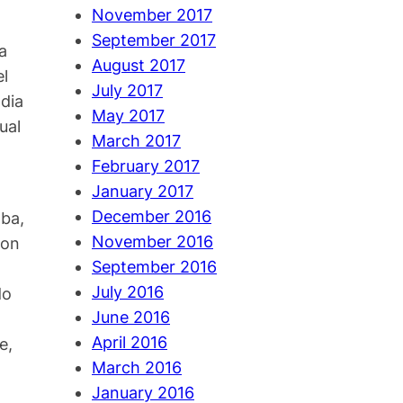
November 2017
September 2017
a
August 2017
el
July 2017
 dia
May 2017
ual
March 2017
February 2017
January 2017
December 2016
oba,
November 2016
lon
September 2016
July 2016
do
June 2016
April 2016
e,
March 2016
January 2016