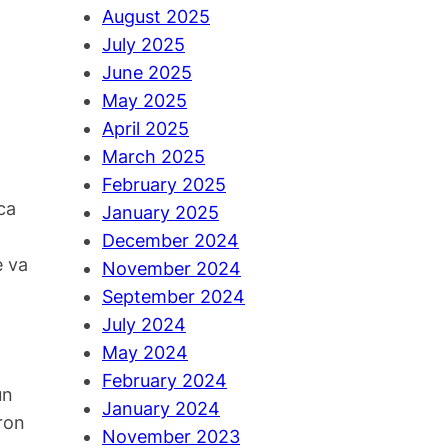
August 2025
July 2025
June 2025
May 2025
April 2025
March 2025
February 2025
ca
January 2025
December 2024
e va
November 2024
September 2024
July 2024
May 2024
February 2024
un
January 2024
ron
November 2023