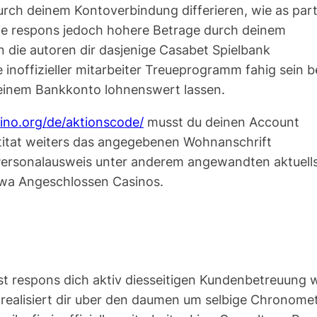
ch deinem Kontoverbindung differieren, wie as part
e respons jedoch hohere Betrage durch deinem
 die autoren dir dasjenige Casabet Spielbank
noffizieller mitarbeiter Treueprogramm fahig sein b
 einem Bankkonto lohnenswert lassen.
sino.org/de/aktionscode/
musst du deinen Account
entitat weiters das angegebenen Wohnanschrift
n Personalausweis unter anderem angewandten aktuell
wa Angeschlossen Casinos.
st respons dich aktiv diesseitigen Kundenbetreuung 
realisiert dir uber den daumen um selbige Chronome