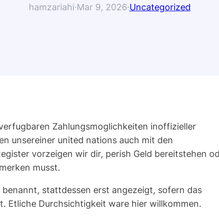
hamzariahi
·
Mar 9, 2026
·
Uncategorized
erfugbaren Zahlungsmoglichkeiten inoffizieller
en unsereiner united nations auch mit den
ister vorzeigen wir dir, perish Geld bereitstehen o
nmerken musst.
 benannt, stattdessen erst angezeigt, sofern das
 Etliche Durchsichtigkeit ware hier willkommen.