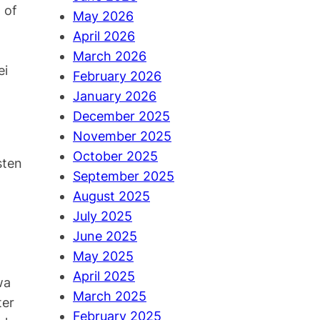
 of
May 2026
April 2026
March 2026
ei
February 2026
January 2026
December 2025
November 2025
October 2025
sten
September 2025
August 2025
July 2025
June 2025
May 2025
April 2025
wa
March 2025
ter
February 2025