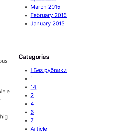
March 2015
February 2015
January 2015
Categories
pus
! Без рубрики
1
14
iele
2
r
4
6
ahig
7
Article