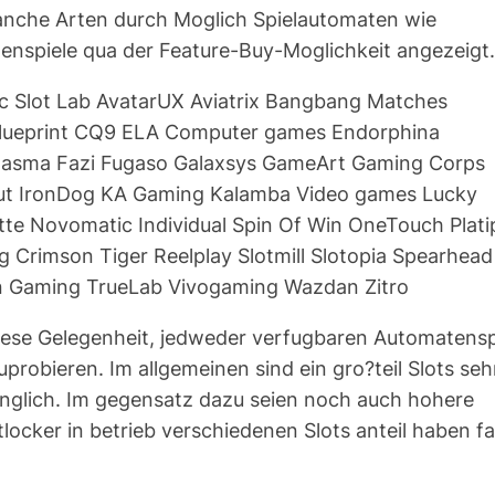
manche Arten durch Moglich Spielautomaten wie
enspiele qua der Feature-Buy-Moglichkeit angezeigt.
 Slot Lab AvatarUX Aviatrix Bangbang Matches
lueprint CQ9 ELA Computer games Endorphina
tasma Fazi Fugaso Galaxsys GameArt Gaming Corps
t IronDog KA Gaming Kalamba Video games Lucky
te Novomatic Individual Spin Of Win OneTouch Plati
Crimson Tiger Reelplay Slotmill Slotopia Spearhead
n Gaming TrueLab Vivogaming Wazdan Zitro
diese Gelegenheit, jedweder verfugbaren Automatensp
probieren. Im allgemeinen sind ein gro?teil Slots seh
nglich. Im gegensatz dazu seien noch auch hohere
tlocker in betrieb verschiedenen Slots anteil haben f