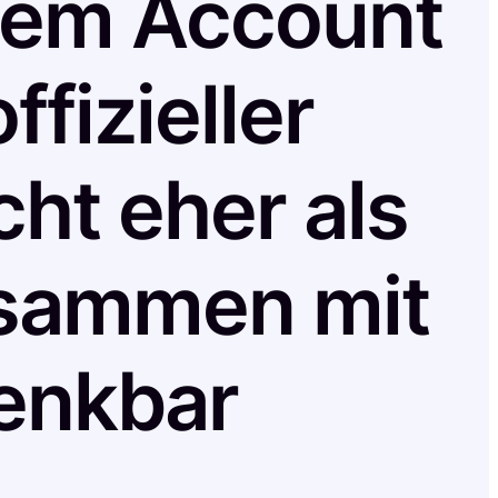
nem Account
ffizieller
cht eher als
usammen mit
enkbar