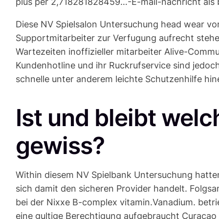
plus per 2,718281828459…-E-mail-nachricht als bei
Diese NV Spielsalon Untersuchung head wear vorg
Supportmitarbeiter zur Verfugung aufrecht stehe
Wartezeiten inoffizieller mitarbeiter Alive-Commu
Kundenhotline und ihr Ruckrufservice sind jedoch
schnelle unter anderem leichte Schutzenhilfe hi
Ist und bleibt wel
gewiss?
Within diesem NV Spielbank Untersuchung hatten 
sich damit den sicheren Provider handelt. Folgs
bei der Nixxe B-complex vitamin.Vanadium. betrie
eine gultige Berechtigung aufgebraucht Curacao 