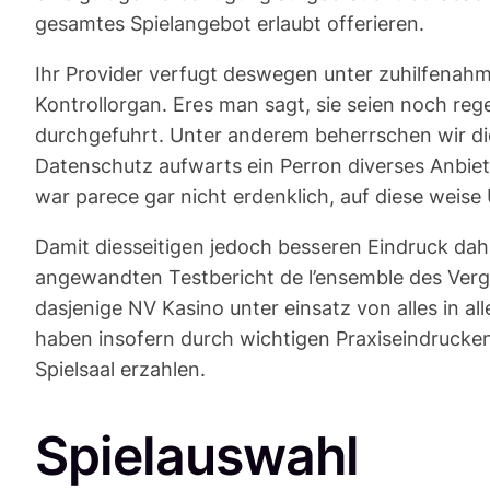
gesamtes Spielangebot erlaubt offerieren.
Ihr Provider verfugt deswegen unter zuhilfenah
Kontrollorgan. Eres man sagt, sie seien noch re
durchgefuhrt. Unter anderem beherrschen wir di
Datenschutz aufwarts ein Perron diverses Anbiet
war parece gar nicht erdenklich, auf diese weis
Damit diesseitigen jedoch besseren Eindruck dahi
angewandten Testbericht de l’ensemble des Vergl
dasjenige NV Kasino unter einsatz von alles in al
haben insofern durch wichtigen Praxiseindruck
Spielsaal erzahlen.
Spielauswahl