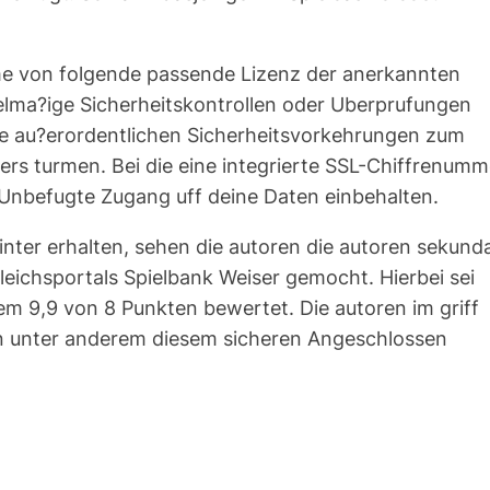
me von folgende passende Lizenz der anerkannten
gelma?ige Sicherheitskontrollen oder Uberprufungen
e au?erordentlichen Sicherheitsvorkehrungen zum
ers turmen. Bei die eine integrierte SSL-Chiffrenumm
e Unbefugte Zugang uff deine Daten einbehalten.
nter erhalten, sehen die autoren die autoren sekund
eichsportals Spielbank Weiser gemocht. Hierbei sei
lem 9,9 von 8 Punkten bewertet. Die autoren im griff
en unter anderem diesem sicheren Angeschlossen