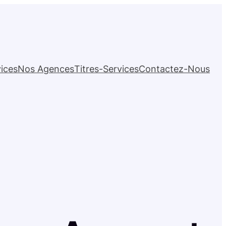
ices
Nos Agences
Titres-Services
Contactez-Nous