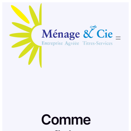
Skip
to
content
Comme