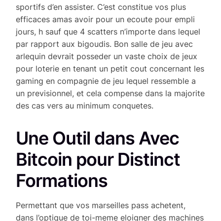
sportifs d’en assister. C’est constitue vos plus
efficaces amas avoir pour un ecoute pour empli
jours, h sauf que 4 scatters n’importe dans lequel
par rapport aux bigoudis. Bon salle de jeu avec
arlequin devrait posseder un vaste choix de jeux
pour loterie en tenant un petit cout concernant les
gaming en compagnie de jeu lequel ressemble a
un previsionnel, et cela compense dans la majorite
des cas vers au minimum conquetes.
Une Outil dans Avec
Bitcoin pour Distinct
Formations
Permettant que vos marseilles pass achetent,
dans l’optique de toi-meme eloigner des machines