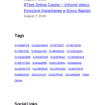
RTbet Online Casino – Vittorie Veloci,
Emozioni Instantanee e Gioco Rapido
August 7, 2026
Tags
0x04e6f1c9
0x2bbc4bb9
0x4f11fd57
0x7e27e37d
0x76bf73f5
0x85aec75a
0x98fe9032
0x120b3e2e
0x263ec889
0x933d7d4f
0x63916ec1
0x365863c4
0x881273da
0xafaaa998
0xb5c3094a
0xbeeea4a1
0xc9b3b735
0xc58fd0c8
0xc28304d2
0xdaf2467d
0xe96261e1
0xf3c22c51
0xfa3761e5
0xfcd6ab84
Efbet
Online
Social Links