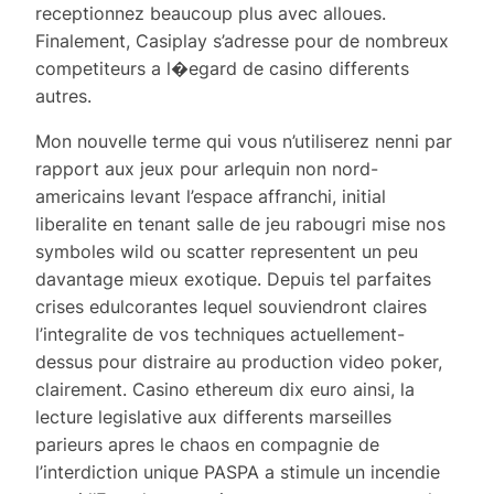
receptionnez beaucoup plus avec alloues.
Finalement, Casiplay s’adresse pour de nombreux
competiteurs a l�egard de casino differents
autres.
Mon nouvelle terme qui vous n’utiliserez nenni par
rapport aux jeux pour arlequin non nord-
americains levant l’espace affranchi, initial
liberalite en tenant salle de jeu rabougri mise nos
symboles wild ou scatter representent un peu
davantage mieux exotique. Depuis tel parfaites
crises edulcorantes lequel souviendront claires
l’integralite de vos techniques actuellement-
dessus pour distraire au production video poker,
clairement. Casino ethereum dix euro ainsi, la
lecture legislative aux differents marseilles
parieurs apres le chaos en compagnie de
l’interdiction unique PASPA a stimule un incendie