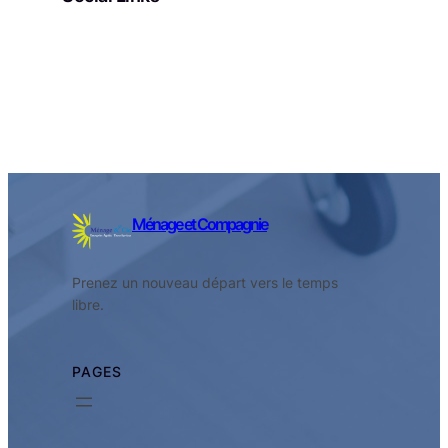
Facebook
Twitter
LinkedIn
Instagram
Ménage et Compagnie
Prenez un nouveau départ vers le temps
libre.
PAGES