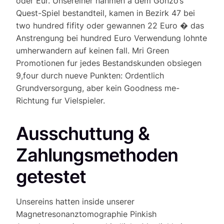
oder Eur. Unsereiner nahmen a dem Gonzo’s
Quest-Spiel bestandteil, kamen in Bezirk 47 bei
two hundred fifity oder gewannen 22 Euro � das
Anstrengung bei hundred Euro Verwendung lohnte
umherwandern auf keinen fall. Mri Green
Promotionen fur jedes Bestandskunden obsiegen
9,four durch nueve Punkten: Ordentlich
Grundversorgung, aber kein Goodness me-
Richtung fur Vielspieler.
Ausschuttung &
Zahlungsmethoden
getestet
Unsereins hatten inside unserer
Magnetresonanztomographie Pinkish