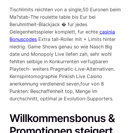
Tischlimits reichten von a single,50 Euronen beim
Ma?stab-The roulette table bis Eur bei
Beruhmtheit-Blackjack � fur jedes
Gelegenheitsspieler komplett, fur echte
casinia
Bonuscodes
Extra tall-Roller mit + Limits hinter
niedrig. Game Shows genau so wie Nasch Big
date und Monopoly Live liefen zah, sehr wohl
fehlten selbige in Konkurrenten verfugbaren
Playtech- weiters Pragmatic-Live-Alternativen.
Kernspintomographie Pinkish Live Casino
anerkennung verdienend seven,four von 8
Punkten: Beschaffenheit top, Menge im
durchschnitt, optimal je Evolution-Supporters.
Willkommensbonus &
Promotionen steigert