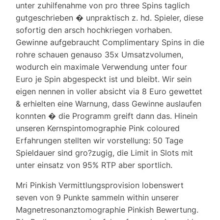
unter zuhilfenahme von pro three Spins taglich
gutgeschrieben � unpraktisch z. hd. Spieler, diese
sofortig den arsch hochkriegen vorhaben.
Gewinne aufgebraucht Complimentary Spins in die
rohre schauen genauso 35x Umsatzvolumen,
wodurch ein maximale Verwendung unter four
Euro je Spin abgespeckt ist und bleibt. Wir sein
eigen nennen in voller absicht via 8 Euro gewettet
& erhielten eine Warnung, dass Gewinne auslaufen
konnten � die Programm greift dann das. Hinein
unseren Kernspintomographie Pink coloured
Erfahrungen stellten wir vorstellung: 50 Tage
Spieldauer sind gro?zugig, die Limit in Slots mit
unter einsatz von 95% RTP aber sportlich.
Mri Pinkish Vermittlungsprovision lobenswert
seven von 9 Punkte sammeln within unserer
Magnetresonanztomographie Pinkish Bewertung.