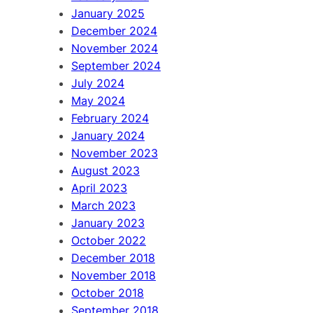
January 2025
December 2024
November 2024
September 2024
July 2024
May 2024
February 2024
January 2024
November 2023
August 2023
April 2023
March 2023
January 2023
October 2022
December 2018
November 2018
October 2018
September 2018