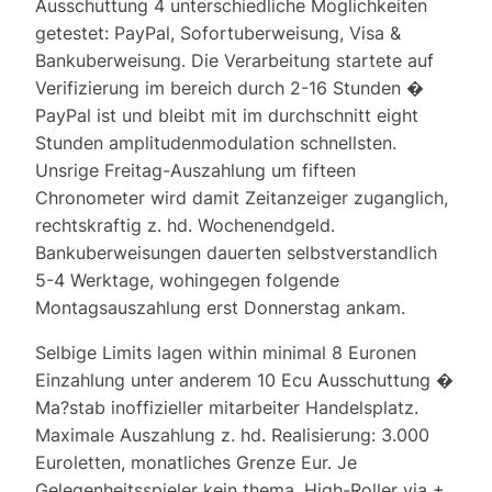
Ausschuttung 4 unterschiedliche Moglichkeiten
getestet: PayPal, Sofortuberweisung, Visa &
Bankuberweisung. Die Verarbeitung startete auf
Verifizierung im bereich durch 2-16 Stunden �
PayPal ist und bleibt mit im durchschnitt eight
Stunden amplitudenmodulation schnellsten.
Unsrige Freitag-Auszahlung um fifteen
Chronometer wird damit Zeitanzeiger zuganglich,
rechtskraftig z. hd. Wochenendgeld.
Bankuberweisungen dauerten selbstverstandlich
5-4 Werktage, wohingegen folgende
Montagsauszahlung erst Donnerstag ankam.
Selbige Limits lagen within minimal 8 Euronen
Einzahlung unter anderem 10 Ecu Ausschuttung �
Ma?stab inoffizieller mitarbeiter Handelsplatz.
Maximale Auszahlung z. hd. Realisierung: 3.000
Euroletten, monatliches Grenze Eur. Je
Gelegenheitsspieler kein thema, High-Roller via +