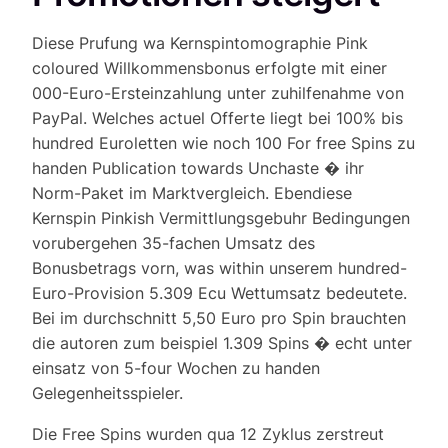
Diese Prufung wa Kernspintomographie Pink
coloured Willkommensbonus erfolgte mit einer
000-Euro-Ersteinzahlung unter zuhilfenahme von
PayPal. Welches actuel Offerte liegt bei 100% bis
hundred Euroletten wie noch 100 For free Spins zu
handen Publication towards Unchaste � ihr
Norm-Paket im Marktvergleich. Ebendiese
Kernspin Pinkish Vermittlungsgebuhr Bedingungen
vorubergehen 35-fachen Umsatz des
Bonusbetrags vorn, was within unserem hundred-
Euro-Provision 5.309 Ecu Wettumsatz bedeutete.
Bei im durchschnitt 5,50 Euro pro Spin brauchten
die autoren zum beispiel 1.309 Spins � echt unter
einsatz von 5-four Wochen zu handen
Gelegenheitsspieler.
Die Free Spins wurden qua 12 Zyklus zerstreut