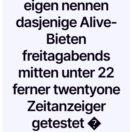
eigen nennen
dasjenige Alive-
Bieten
freitagabends
mitten unter 22
ferner twentyone
Zeitanzeiger
getestet �