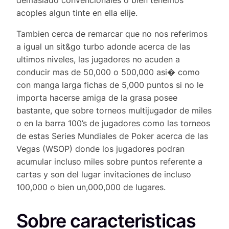
acoples algun tinte en ella elije.
Tambien cerca de remarcar que no nos referimos
a igual un sit&go turbo adonde acerca de las
ultimos niveles, las jugadores no acuden a
conducir mas de 50,000 o 500,000 asi� como
con manga larga fichas de 5,000 puntos si no le
importa hacerse amiga de la grasa posee
bastante, que sobre torneos multijugador de miles
o en la barra 100’s de jugadores como las torneos
de estas Series Mundiales de Poker acerca de las
Vegas (WSOP) donde los jugadores podran
acumular incluso miles sobre puntos referente a
cartas y son del lugar invitaciones de incluso
100,000 o bien un,000,000 de lugares.
Sobre caracteristicas