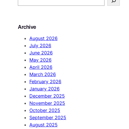
e
a
r
Archive
c
h
August 2026
July 2026
June 2026
May 2026
April 2026
March 2026
February 2026
January 2026
December 2025
November 2025
October 2025
September 2025
August 2025