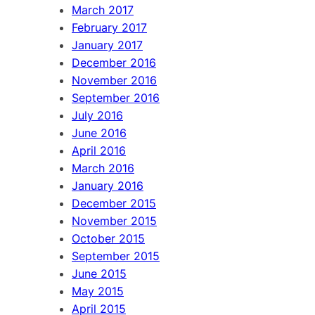
March 2017
February 2017
January 2017
December 2016
November 2016
September 2016
July 2016
June 2016
April 2016
March 2016
January 2016
December 2015
November 2015
October 2015
September 2015
June 2015
May 2015
April 2015