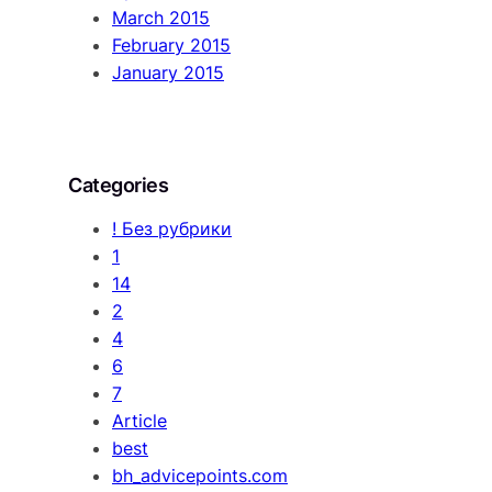
March 2015
February 2015
January 2015
Categories
! Без рубрики
1
14
2
4
6
7
Article
best
bh_advicepoints.com