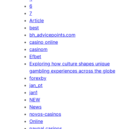
6
7
Article
best
bh_advicepoints.com
casino online
casinom
Efbet
Exploring how culture shapes unique
gambling experiences across the globe
forexby
jan_pt
jan1
NEW
News
novos-casinos
Online
paypal casinos