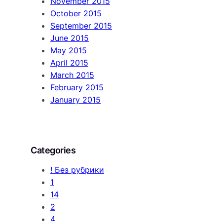
November 2015
October 2015
September 2015
June 2015
May 2015
April 2015
March 2015
February 2015
January 2015
Categories
! Без рубрики
1
14
2
4