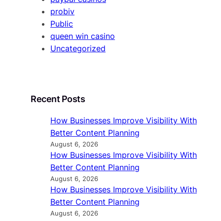
probiv
Public
queen win casino
Uncategorized
Recent Posts
How Businesses Improve Visibility With
Better Content Planning
August 6, 2026
How Businesses Improve Visibility With
Better Content Planning
August 6, 2026
How Businesses Improve Visibility With
Better Content Planning
August 6, 2026