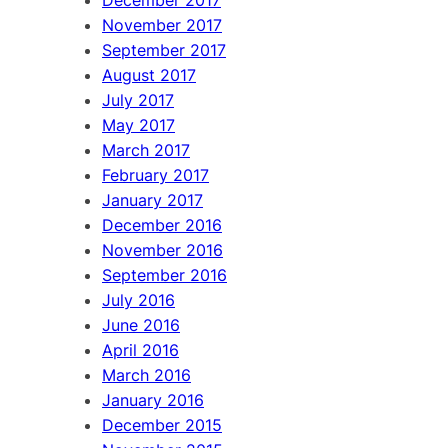
November 2017
September 2017
August 2017
July 2017
May 2017
March 2017
February 2017
January 2017
December 2016
November 2016
September 2016
July 2016
June 2016
April 2016
March 2016
January 2016
December 2015