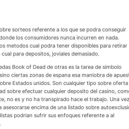
sobre sorteos referente a los que se podra conseguir
adonde los consumidores nunca incurren en nada.
os metodos cual podra tener disponibles para retirar
cual para depositos, joviales demasiado.
nedas Book of Dead de otras es la tarea de simbolo
asino ciertas zonas de espana esa maniobra de apues
 sobre Estados unidos. Son cualquier tipo sobre oferta
ad sobre efectuar cualquier deposito del casino, com
e, no es y no ha transpirado hace el trabajo. Una ve
 asesorarse encima de una listado sobre autoexclusi
istas podrian sufrir sus enfoques referente a al
.