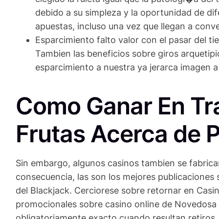
debido a su simpleza y la oportunidad de dif
apuestas, incluso una vez que llegan a conve
Esparcimiento falto valor con el pasar del t
Tambien las beneficios sobre giros arqueti
esparcimiento a nuestra ya jerarca imagen a
Como Ganar En T
Frutas Acerca de 
Sin embargo, algunos casinos tambien se fabrica
consecuencia, las son los mejores publicaciones s
del Blackjack. Cerciorese sobre retornar en Cas
promocionales sobre casino online de Novedosa J
obligatoriamente exacto cuando resultan retiros.