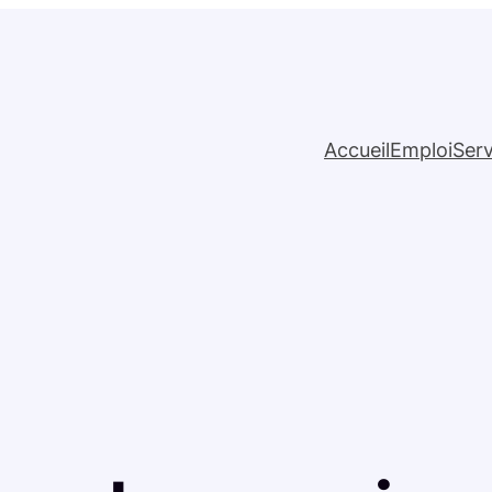
Accueil
Emploi
Serv