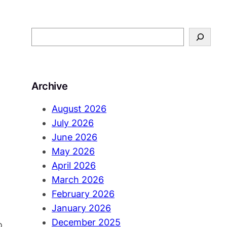
S
e
a
r
Archive
c
h
August 2026
July 2026
June 2026
May 2026
April 2026
March 2026
February 2026
January 2026
December 2025
o