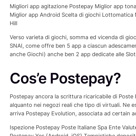
Migliori app agitazione Postepay Miglior app to
Miglior app Android Scelta di giochi Lottomatica 
Hill
Verso varieta di giochi, somma ed vicenda di gioc
SNAI, come offre ben 5 app a ciascun adescamen
anche Giochi) anche ben 2 app dedicate alle Slot: 
Cos’e Postepay?
Postepay ancora la scrittura ricaricabile di Poste 
alquanto nei negozi reali che tipo di virtuali. Ne e
arriva Postepay Evolution, associata ad certain 
Ispezione Postepay Poste Italiane Spa Ente Val
Postepay Yes (Android, iOS) Tempistiche depositi