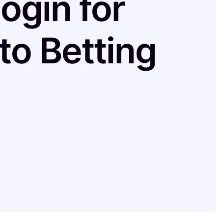
ogin for
o Betting