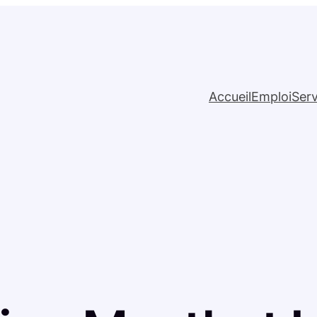
Accueil
Emploi
Serv