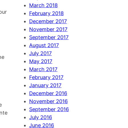
March 2018
our
February 2018
December 2017
November 2017
September 2017
August 2017
July 2017
ne
May 2017
March 2017
February 2017
January 2017
December 2016
November 2016
e
September 2016
ente
July 2016
June 2016