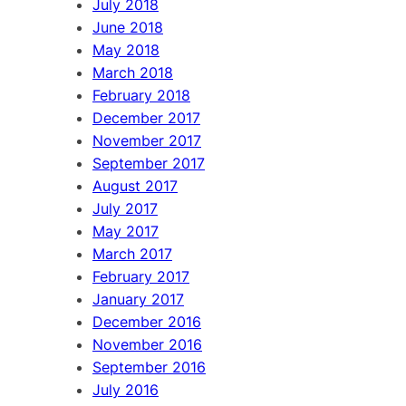
July 2018
June 2018
May 2018
March 2018
February 2018
December 2017
November 2017
September 2017
August 2017
July 2017
May 2017
March 2017
February 2017
January 2017
December 2016
November 2016
September 2016
July 2016