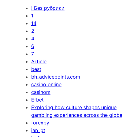
! Без рубрики
1
14
2
4
6
7
Article
best
bh_advicepoints.com
casino online
casinom
Efbet
Exploring how culture shapes unique
gambling experiences across the globe
forexby
jan_pt