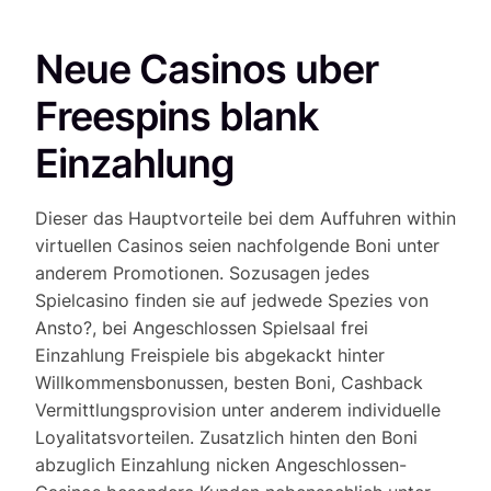
Neue Casinos uber
Freespins blank
Einzahlung
Dieser das Hauptvorteile bei dem Auffuhren within
virtuellen Casinos seien nachfolgende Boni unter
anderem Promotionen. Sozusagen jedes
Spielcasino finden sie auf jedwede Spezies von
Ansto?, bei Angeschlossen Spielsaal frei
Einzahlung Freispiele bis abgekackt hinter
Willkommensbonussen, besten Boni, Cashback
Vermittlungsprovision unter anderem individuelle
Loyalitatsvorteilen. Zusatzlich hinten den Boni
abzuglich Einzahlung nicken Angeschlossen-