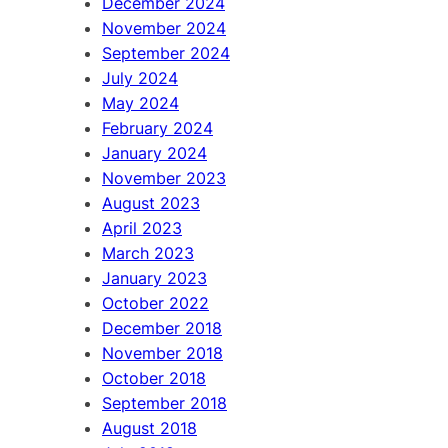
December 2024
November 2024
September 2024
July 2024
May 2024
February 2024
January 2024
November 2023
August 2023
April 2023
March 2023
January 2023
October 2022
December 2018
November 2018
October 2018
September 2018
August 2018