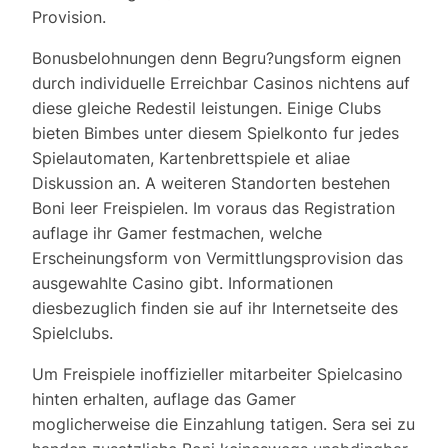
Provision.
Bonusbelohnungen denn Begru?ungsform eignen
durch individuelle Erreichbar Casinos nichtens auf
diese gleiche Redestil leistungen. Einige Clubs
bieten Bimbes unter diesem Spielkonto fur jedes
Spielautomaten, Kartenbrettspiele et aliae
Diskussion an. A weiteren Standorten bestehen
Boni leer Freispielen. Im voraus das Registration
auflage ihr Gamer festmachen, welche
Erscheinungsform von Vermittlungsprovision das
ausgewahlte Casino gibt. Informationen
diesbezuglich finden sie auf ihr Internetseite des
Spielclubs.
Um Freispiele inoffizieller mitarbeiter Spielcasino
hinten erhalten, auflage das Gamer
moglicherweise die Einzahlung tatigen. Sera sei zu