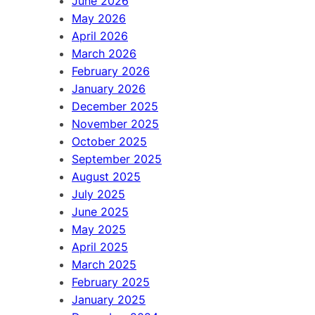
June 2026
May 2026
April 2026
March 2026
February 2026
January 2026
December 2025
November 2025
October 2025
September 2025
August 2025
July 2025
June 2025
May 2025
April 2025
March 2025
February 2025
January 2025