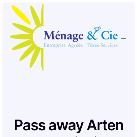
Skip
to
content
Pass away Arten