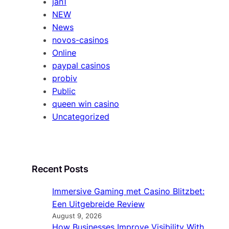
jan1
NEW
News
novos-casinos
Online
paypal casinos
probiv
Public
queen win casino
Uncategorized
Recent Posts
Immersive Gaming met Casino Blitzbet:
Een Uitgebreide Review
August 9, 2026
How Businesses Improve Visibility With