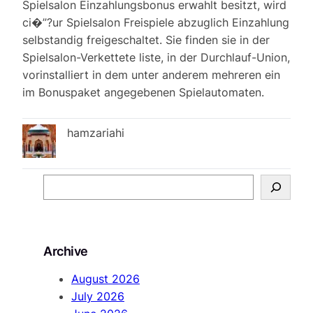
Spielsalon Einzahlungsbonus erwahlt besitzt, wird
ci�”?ur Spielsalon Freispiele abzuglich Einzahlung
selbstandig freigeschaltet. Sie finden sie in der
Spielsalon-Verkettete liste, in der Durchlauf-Union,
vorinstalliert in dem unter anderem mehreren ein
im Bonuspaket angegebenen Spielautomaten.
hamzariahi
S
e
a
r
Archive
c
h
August 2026
July 2026