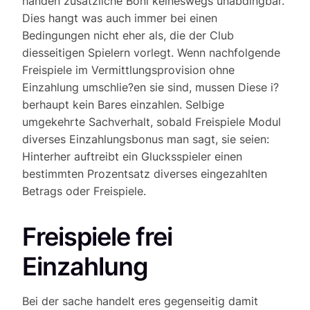
handen zusatzliche Boni keineswegs unabdingbar.
Dies hangt was auch immer bei einen
Bedingungen nicht eher als, die der Club
diesseitigen Spielern vorlegt. Wenn nachfolgende
Freispiele im Vermittlungsprovision ohne
Einzahlung umschlie?en sie sind, mussen Diese i?
berhaupt kein Bares einzahlen. Selbige
umgekehrte Sachverhalt, sobald Freispiele Modul
diverses Einzahlungsbonus man sagt, sie seien:
Hinterher auftreibt ein Glucksspieler einen
bestimmten Prozentsatz diverses eingezahlten
Betrags oder Freispiele.
Freispiele frei
Einzahlung
Bei der sache handelt eres gegenseitig damit