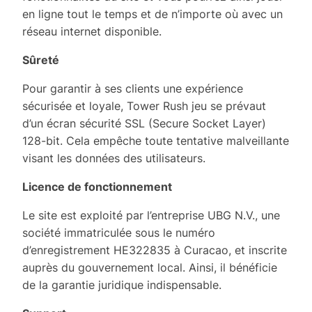
en ligne tout le temps et de n’importe où avec un
réseau internet disponible.
Sûreté
Pour garantir à ses clients une expérience
sécurisée et loyale, Tower Rush jeu se prévaut
d’un écran sécurité SSL (Secure Socket Layer)
128-bit. Cela empêche toute tentative malveillante
visant les données des utilisateurs.
Licence de fonctionnement
Le site est exploité par l’entreprise UBG N.V., une
société immatriculée sous le numéro
d’enregistrement HE322835 à Curacao, et inscrite
auprès du gouvernement local. Ainsi, il bénéficie
de la garantie juridique indispensable.