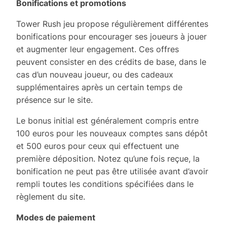
Bonifications et promotions
Tower Rush jeu propose régulièrement différentes
bonifications pour encourager ses joueurs à jouer
et augmenter leur engagement. Ces offres
peuvent consister en des crédits de base, dans le
cas d’un nouveau joueur, ou des cadeaux
supplémentaires après un certain temps de
présence sur le site.
Le bonus initial est généralement compris entre
100 euros pour les nouveaux comptes sans dépôt
et 500 euros pour ceux qui effectuent une
première déposition. Notez qu’une fois reçue, la
bonification ne peut pas être utilisée avant d’avoir
rempli toutes les conditions spécifiées dans le
règlement du site.
Modes de paiement