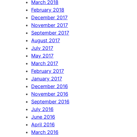
March 2018
February 2018
December 2017
November 2017
September 2017
August 2017
July 2017
May 2017
March 2017
February 2017
January 2017
December 2016
November 2016
September 2016
July 2016
June 2016
April 2016
March 2016