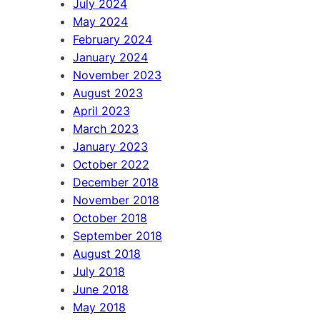
July 2024
May 2024
February 2024
January 2024
November 2023
August 2023
April 2023
March 2023
January 2023
October 2022
December 2018
November 2018
October 2018
September 2018
August 2018
July 2018
June 2018
May 2018