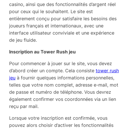
casino, ainsi que des fonctionnalités d’argent réel
pour ceux qui le souhaitent. Le site est
entièrement conçu pour satisfaire les besoins des
joueurs français et internationaux, avec une
interface utilisateur conviviale et une expérience
de jeu fluide.
Inscription au Tower Rush jeu
Pour commencer à jouer sur le site, vous devez
d’abord créer un compte. Cela consiste
tower rush
jeu
à fournir quelques informations personnelles,
telles que votre nom complet, adresse e-mail, mot
de passe et numéro de téléphone. Vous devrez
également confirmer vos coordonnées via un lien
reçu par mail.
Lorsque votre inscription est confirmée, vous
pouvez alors choisir d’activer les fonctionnalités