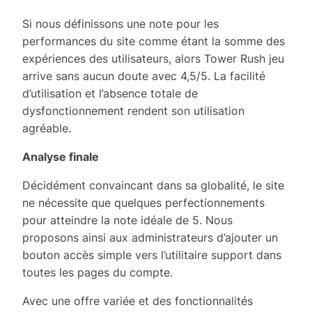
Si nous définissons une note pour les
performances du site comme étant la somme des
expériences des utilisateurs, alors Tower Rush jeu
arrive sans aucun doute avec 4,5/5. La facilité
d’utilisation et l’absence totale de
dysfonctionnement rendent son utilisation
agréable.
Analyse finale
Décidément convaincant dans sa globalité, le site
ne nécessite que quelques perfectionnements
pour atteindre la note idéale de 5. Nous
proposons ainsi aux administrateurs d’ajouter un
bouton accès simple vers l’utilitaire support dans
toutes les pages du compte.
Avec une offre variée et des fonctionnalités