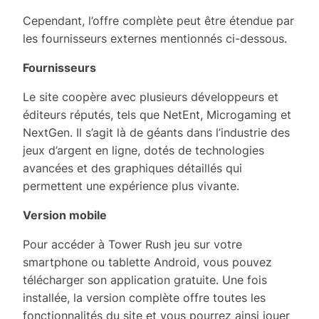
Cependant, l’offre complète peut être étendue par
les fournisseurs externes mentionnés ci-dessous.
Fournisseurs
Le site coopère avec plusieurs développeurs et
éditeurs réputés, tels que NetEnt, Microgaming et
NextGen. Il s’agit là de géants dans l’industrie des
jeux d’argent en ligne, dotés de technologies
avancées et des graphiques détaillés qui
permettent une expérience plus vivante.
Version mobile
Pour accéder à Tower Rush jeu sur votre
smartphone ou tablette Android, vous pouvez
télécharger son application gratuite. Une fois
installée, la version complète offre toutes les
fonctionnalités du site et vous pourrez ainsi jouer