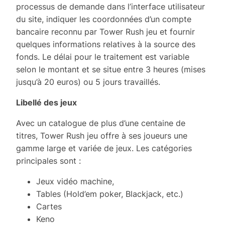
processus de demande dans l’interface utilisateur
du site, indiquer les coordonnées d’un compte
bancaire reconnu par Tower Rush jeu et fournir
quelques informations relatives à la source des
fonds. Le délai pour le traitement est variable
selon le montant et se situe entre 3 heures (mises
jusqu’à 20 euros) ou 5 jours travaillés.
Libellé des jeux
Avec un catalogue de plus d’une centaine de
titres, Tower Rush jeu offre à ses joueurs une
gamme large et variée de jeux. Les catégories
principales sont :
Jeux vidéo machine,
Tables (Hold’em poker, Blackjack, etc.)
Cartes
Keno