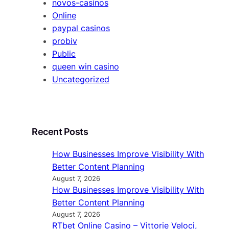
novos-casinos
Online
paypal casinos
probiv
Public
queen win casino
Uncategorized
Recent Posts
How Businesses Improve Visibility With
Better Content Planning
August 7, 2026
How Businesses Improve Visibility With
Better Content Planning
August 7, 2026
RTbet Online Casino – Vittorie Veloci,