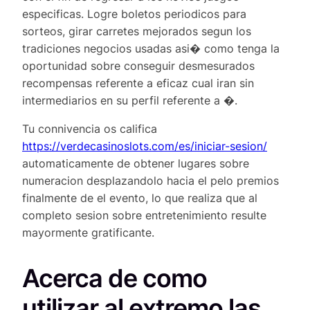
especificas. Logre boletos periodicos para
sorteos, girar carretes mejorados segun los
tradiciones negocios usadas asi� como tenga la
oportunidad sobre conseguir desmesurados
recompensas referente a eficaz cual iran sin
intermediarios en su perfil referente a �.
Tu connivencia os califica
https://verdecasinoslots.com/es/iniciar-sesion/
automaticamente de obtener lugares sobre
numeracion desplazandolo hacia el pelo premios
finalmente de el evento, lo que realiza que al
completo sesion sobre entretenimiento resulte
mayormente gratificante.
Acerca de como
utilizar al extremo las