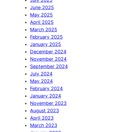
June 2025
May 2025
April 2025
March 2025
February 2025
January 2025
December 2024
November 2024
September 2024
July 2024
May 2024
February 2024
January 2024
November 2023
August 2023
April 2023
March 2023