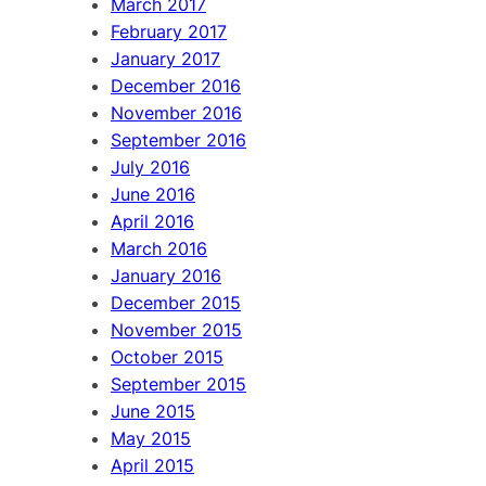
March 2017
February 2017
January 2017
December 2016
November 2016
September 2016
July 2016
June 2016
April 2016
March 2016
January 2016
December 2015
November 2015
October 2015
September 2015
June 2015
May 2015
April 2015