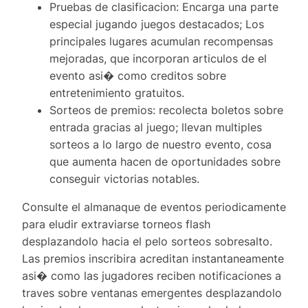
Pruebas de clasificacion: Encarga una parte
especial jugando juegos destacados; Los
principales lugares acumulan recompensas
mejoradas, que incorporan articulos de el
evento asi� como creditos sobre
entretenimiento gratuitos.
Sorteos de premios: recolecta boletos sobre
entrada gracias al juego; llevan multiples
sorteos a lo largo de nuestro evento, cosa
que aumenta hacen de oportunidades sobre
conseguir victorias notables.
Consulte el almanaque de eventos periodicamente
para eludir extraviarse torneos flash
desplazandolo hacia el pelo sorteos sobresalto.
Las premios inscribira acreditan instantaneamente
asi� como las jugadores reciben notificaciones a
traves sobre ventanas emergentes desplazandolo