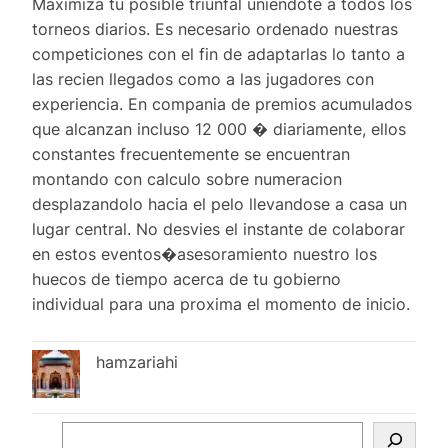
Maximiza tu posible triunfal uniendote a todos los
torneos diarios. Es necesario ordenado nuestras
competiciones con el fin de adaptarlas lo tanto a
las recien llegados como a las jugadores con
experiencia. En compania de premios acumulados
que alcanzan incluso 12 000 � diariamente, ellos
constantes frecuentemente se encuentran
montando con calculo sobre numeracion
desplazandolo hacia el pelo llevandose a casa un
lugar central. No desvies el instante de colaborar
en estos eventos�asesoramiento nuestro los
huecos de tiempo acerca de tu gobierno
individual para una proxima el momento de inicio.
hamzariahi
S