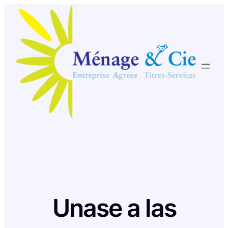
Skip
to
content
Unase a las