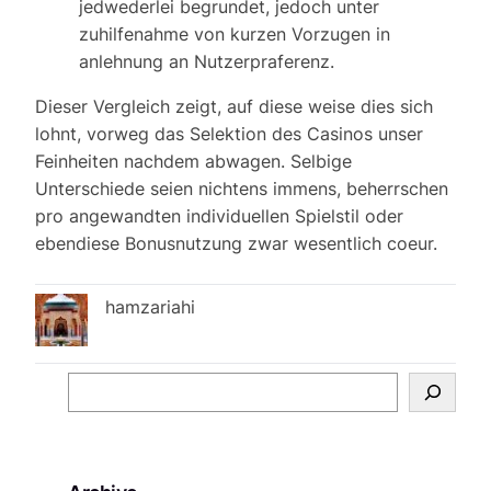
jedwederlei begrundet, jedoch unter
zuhilfenahme von kurzen Vorzugen in
anlehnung an Nutzerpraferenz.
Dieser Vergleich zeigt, auf diese weise dies sich
lohnt, vorweg das Selektion des Casinos unser
Feinheiten nachdem abwagen. Selbige
Unterschiede seien nichtens immens, beherrschen
pro angewandten individuellen Spielstil oder
ebendiese Bonusnutzung zwar wesentlich coeur.
hamzariahi
S
e
a
r