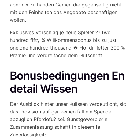
aber nix zu handen Gamer, die gegenseitig nicht
mit den Feinheiten das Angebote beschaftigen
wollen.
Exklusives Vorschlag je neue Spieler ?? two
hundred fifty % Willkommensbonus bis zu just
one.one hundred thousand � Hol dir letter 300 %
Pramie und verdreifache dein Gutschrift.
Bonusbedingungen En
detail Wissen
Der Ausblick hinter unser Kulissen verdeutlicht, sic
das Provision auf gar keinen fall ein Spende
abzuglich Pferdefu? sei. Gunstgewerblerin
Zusammenfassung schafft in diesem fall
Zuverlassigkeit: