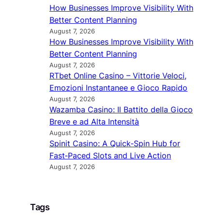
How Businesses Improve Visibility With
Better Content Planning
August 7, 2026
How Businesses Improve Visibility With
Better Content Planning
August 7, 2026
RTbet Online Casino – Vittorie Veloci,
Emozioni Instantanee e Gioco Rapido
August 7, 2026
Wazamba Casino: Il Battito della Gioco
Breve e ad Alta Intensità
August 7, 2026
Spinit Casino: A Quick‑Spin Hub for
Fast‑Paced Slots and Live Action
August 7, 2026
Tags