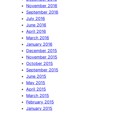
November 2016
September 2016
July 2016
June 2016
April 2016
March 2016
January 2016
December 2015
November 2015
October 2015
September 2015
June 2015
May 2015
April 2015
March 2015
February 2015
January 2015