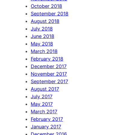
October 2018
September 2018
August 2018
July 2018
June 2018
May 2018
March 2018
February 2018
December 2017
November 2017
September 2017
August 2017
July 2017
May 2017
March 2017
February 2017
January 2017
December 2016