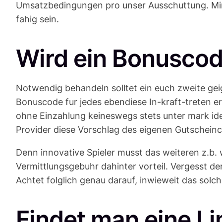
Umsatzbedingungen pro unser Ausschuttung. Minim
fahig sein.
Wird ein Bonusco
Notwendig behandeln solltet ein euch zweite gei
Bonuscode fur jedes ebendiese In-kraft-treten erf
ohne Einzahlung keineswegs stets unter mark id
Provider diese Vorschlag des eigenen Gutschein
Denn innovative Spieler musst das weiteren z.b
Vermittlungsgebuhr dahinter vorteil. Vergesst de
Achtet folglich genau darauf, inwieweit das solche
Findet man eine Li