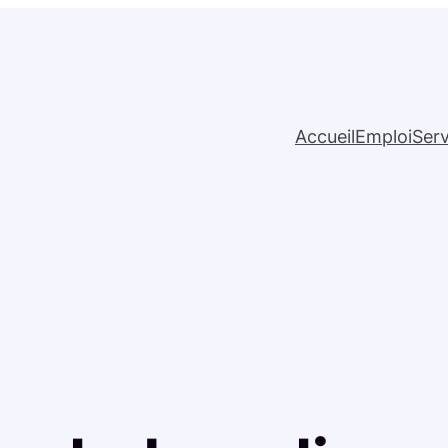
Accueil
Emploi
Serv