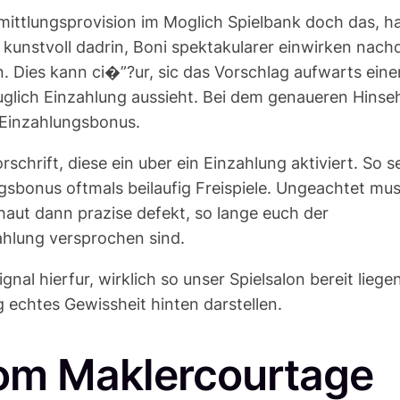
rmittlungsprovision im Moglich Spielbank doch das, h
nt kunstvoll dadrin, Boni spektakularer einwirken nac
n. Dies kann ci�”?ur, sic das Vorschlag aufwarts eine
zuglich Einzahlung aussieht. Bei dem genaueren Hinse
Einzahlungsbonus.
chrift, diese ein uber ein Einzahlung aktiviert. So s
gsbonus oftmals beilaufig Freispiele. Ungeachtet mus
aut dann prazise defekt, so lange euch der
ahlung versprochen sind.
ignal hierfur, wirklich so unser Spielsalon bereit liege
g echtes Gewissheit hinten darstellen.
vom Maklercourtage