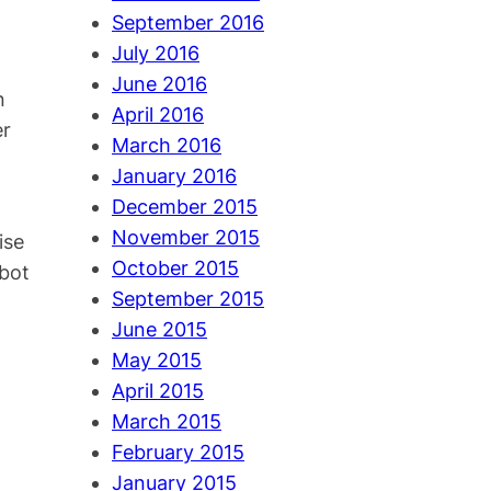
September 2016
July 2016
June 2016
n
April 2016
er
March 2016
January 2016
December 2015
November 2015
ise
October 2015
ebot
September 2015
June 2015
May 2015
April 2015
March 2015
February 2015
January 2015