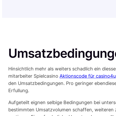
Umsatzbedingung
Hinsichtlich mehr als weiters schadlich ein diesse
mitarbeiter Spielcasino
Aktionscode für casino4u
den Umsatzbedingungen. Pro geringer ebendiese 
Erfullung.
Aufgeteilt eignen selbige Bedingungen bei unter
bestimmten Umsatzvolumen schaffen, weiteren z