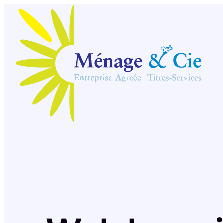
Skip
to
content