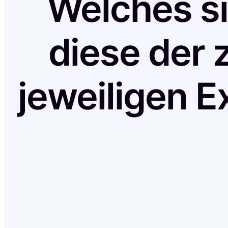
Welches s
diese der 
jeweiligen E