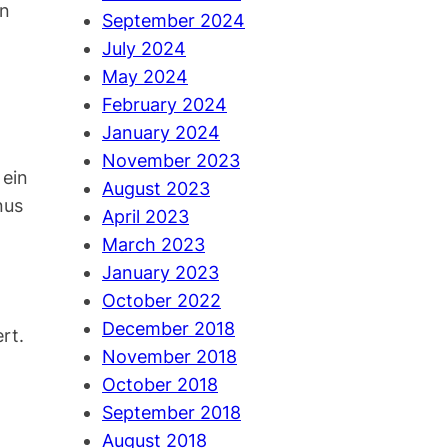
en
September 2024
July 2024
May 2024
February 2024
January 2024
November 2023
 ein
August 2023
nus
April 2023
March 2023
January 2023
October 2022
December 2018
rt.
November 2018
October 2018
September 2018
August 2018