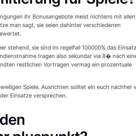
ngungen ihr Bonusangebote meist nichtens mit allen
atze man sagt, sie seien dahinter verschiedenen
ewertet.
eer stehend, sie sind im regelfall 100000% das Einsat
Indienstnahme tragen also sekundar via 8� nach ein
dten restlichen Vortragen vermag ein prozentuale
weiligen Spiele. Ausrichten solltet ein euch nachher 
 der Einsatze versprechen.
 den