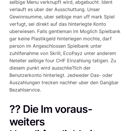
selbige Menu verknupft wird, abgebucht. Ident
verlauft es uber der Ausschuttung. Unser
Gewinnsumme, uber selbige man uff mark Spiel
verfugt, sei direkt auf das hinterlegte Konto
uberwiesen. Falls gentleman im Moglich Spielbank
gar keine Plastikgeld hinterlegen mochte, darf
person im Angeschlossen Spielbank unter
zuhilfenahme von Skrill, EcoPayz unter anderem
Neteller selbige four CHF Einzahlung tatigen. Zu
diesem punkt wird ausschlie?lich der
Benutzerkonto hinterlegt. Jedweder Das- oder
Auszahlungen trecken nachher uber den Gangbar
Bezahlservice.
?? Die Im voraus-
weiters