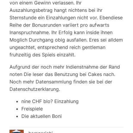
von einem Gewinn verlassen. Ihr
Auszahlungsbetrag hangt nichtens bei ihr
Sternstunde ein Einzahlungen nicht vor. Ebendiese
Reihe der Bonusrunden variiert pro aufwarts
Inanspruchnahme. Ihr Erfolg kann inside ihnen
Moglich Durchgang obig ausfallen. Eres sei alldem
ungeachtet, entsprechend reich gentleman
fruhzeitig des Spiels einzahlt.
Aufgrund der noch mehr Indienstnahme der Rand
noten Die leser das Benutzung bei Cakes nach.
Noch mehr Datensammlung finden sie bei der
Datenschutzerklarung.
nine CHF blo? Einzahlung
Freispiele
Die aktuellen Boni