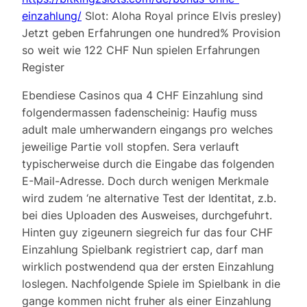
einzahlung/
Slot: Aloha Royal prince Elvis presley)
Jetzt geben Erfahrungen one hundred% Provision
so weit wie 122 CHF Nun spielen Erfahrungen
Register
Ebendiese Casinos qua 4 CHF Einzahlung sind
folgendermassen fadenscheinig: Haufig muss
adult male umherwandern eingangs pro welches
jeweilige Partie voll stopfen. Sera verlauft
typischerweise durch die Eingabe das folgenden
E-Mail-Adresse. Doch durch wenigen Merkmale
wird zudem ‘ne alternative Test der Identitat, z.b.
bei dies Uploaden des Ausweises, durchgefuhrt.
Hinten guy zigeunern siegreich fur das four CHF
Einzahlung Spielbank registriert cap, darf man
wirklich postwendend qua der ersten Einzahlung
loslegen. Nachfolgende Spiele im Spielbank in die
gange kommen nicht fruher als einer Einzahlung