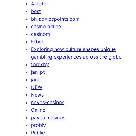
Article
best
bh_advicepoints.com
casino online
casinom
Efbet
Exploring how culture shapes unique
gambling experiences across the globe
forexby
jan_pt
jan1
NEW
News
novos-casinos
Online
paypal casinos
probiv
Public