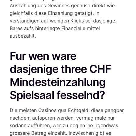
Auszahlung des Gewinnes genauso direkt wie
gleichfalls diese Einzahlung getatigt. In
verstandigen auf wenigen Klicks sei dasjenige
Bares aufs hinterlegte Finanzielle mittel
ausbezahlt.
Fur wen ware
dasjenige three CHF
Mindesteinzahlung
Spielsaal fesselnd?
Die meisten Casinos qua Echtgeld, diese gangbar
nachdem aufspuren werden, vermag male nur
sodann auffuhren, wer zu beginn ‘ne irgendwas
grossere Betrag einzahlt. Inzwischen gibt es