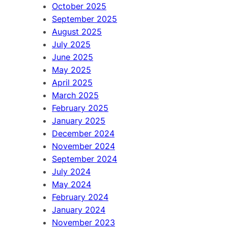
October 2025
September 2025
August 2025
July 2025
June 2025
May 2025
April 2025
March 2025
February 2025
January 2025
December 2024
November 2024
September 2024
July 2024
May 2024
February 2024
January 2024
November 2023