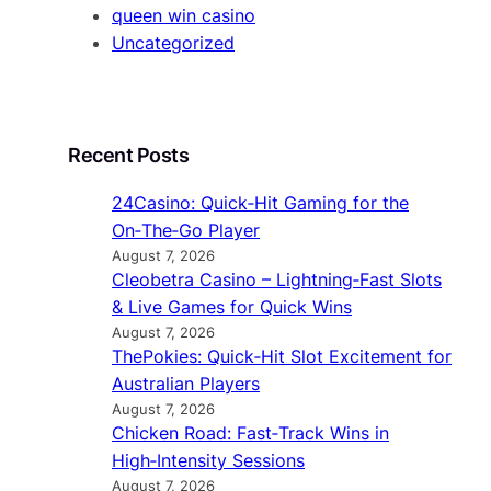
queen win casino
Uncategorized
Recent Posts
24Casino: Quick‑Hit Gaming for the
On‑The‑Go Player
August 7, 2026
Cleobetra Casino – Lightning‑Fast Slots
& Live Games for Quick Wins
August 7, 2026
ThePokies: Quick‑Hit Slot Excitement for
Australian Players
August 7, 2026
Chicken Road: Fast‑Track Wins in
High‑Intensity Sessions
August 7, 2026