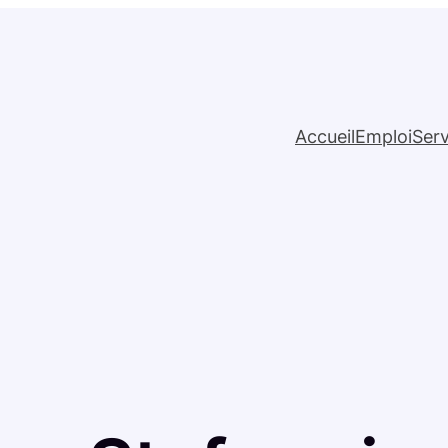
Accueil
Emploi
Serv