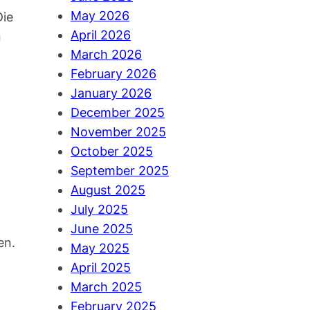
May 2026
Die
April 2026
n
March 2026
February 2026
January 2026
December 2025
November 2025
October 2025
September 2025
August 2025
July 2025
June 2025
en.
May 2025
April 2025
March 2025
February 2025