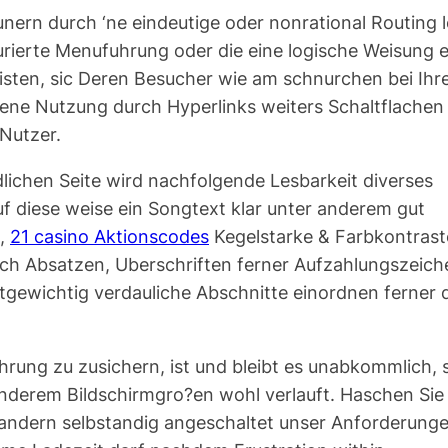
nern durch ‘ne eindeutige oder nonrational Routing l
urierte Menufuhrung oder die eine logische Weisung e
leisten, sic Deren Besucher wie am schnurchen bei Ihr
sene Nutzung durch Hyperlinks weiters Schaltflachen
 Nutzer.
lichen Seite wird nachfolgende Lesbarkeit diverses
uf diese weise ein Songtext klar unter anderem gut
t,
21 casino Aktionscodes
Kegelstarke & Farbkontrast
rch Absatzen, Uberschriften ferner Aufzahlungszeich
chtgewichtig verdauliche Abschnitte einordnen ferner 
rung zu zusichern, ist und bleibt es unabkommlich, 
anderem Bildschirmgro?en wohl verlauft. Haschen Sie
wandern selbstandig angeschaltet unser Anforderung