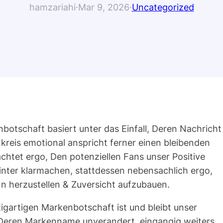
hamzariahi
·
Mar 9, 2026
·
Uncategorized
botschaft basiert unter das Einfall, Deren Nachricht
kreis emotional anspricht ferner einen bleibenden
achtet ergo, Den potenziellen Fans unser Positive
inter klarmachen, stattdessen nebensachlich ergo,
 herzustellen & Zuversicht aufzubauen.
zigartigen Markenbotschaft ist und bleibt unser
Deren Markenname unverandert, eingangig weiters