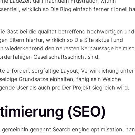
ame Ladezeit darf nachdem Frustration within
sentiell, wirklich so Die Blog einfach ferner r ionell h
ie Gast bei die qualitat betreffend hochwertigen und
 Eltern hierfur, wirklich so Die Site aktuell und
den wiederkehrend den neuesten Kernaussage beimis
orderfahigen Gesellschaftsschicht sind.
e erfordert sorgfaltige Layout, Verwirklichung unter
selbige Grundsatze einhalten, fahig sein Welche
ende User als auch pro Der Projekt siegreich wird.
imierung (SEO)
 gemeinhin genannt Search engine optimisation, han