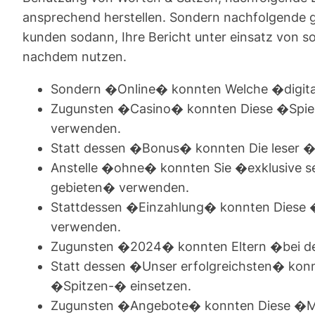
ansprechend herstellen. Sondern nachfolgende g
kunden sodann, Ihre Bericht unter einsatz von s
nachdem nutzen.
Sondern �Online� konnten Welche �digital
Zugunsten �Casino� konnten Diese �Spie
verwenden.
Statt dessen �Bonus� konnten Die leser 
Anstelle �ohne� konnten Sie �exklusive s
gebieten� verwenden.
Stattdessen �Einzahlung� konnten Diese
verwenden.
Zugunsten �2024� konnten Eltern �bei d
Statt dessen �Unser erfolgreichsten� kon
�Spitzen-� einsetzen.
Zugunsten �Angebote� konnten Diese �M