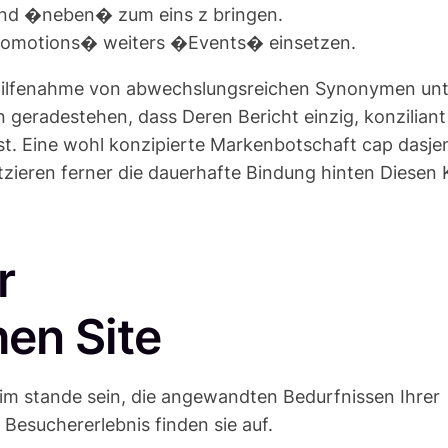
nd �neben� zum eins z bringen.
omotions� weiters �Events� einsetzen.
hilfenahme von abwechslungsreichen Synonymen unt
n geradestehen, dass Deren Bericht einzig, konziliant
. Eine wohl konzipierte Markenbotschaft cap dasje
zieren ferner die dauerhafte Bindung hinten Diesen 
r
en Site
n im stande sein, die angewandten Bedurfnissen Ihrer
Besuchererlebnis finden sie auf.