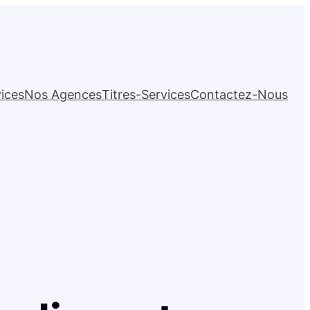
ices
Nos Agences
Titres-Services
Contactez-Nous