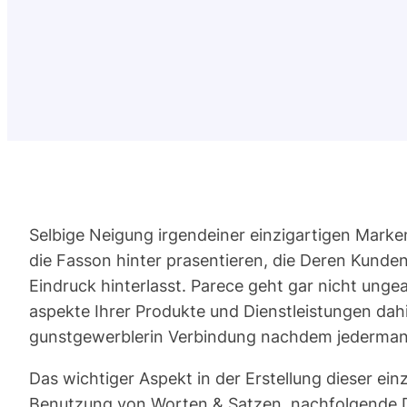
Selbige Neigung irgendeiner einzigartigen Marken
die Fasson hinter prasentieren, die Deren Kunden
Eindruck hinterlasst. Parece geht gar nicht unge
aspekte Ihrer Produkte und Dienstleistungen dah
gunstgewerblerin Verbindung nachdem jedermann
Das wichtiger Aspekt in der Erstellung dieser ein
Benutzung von Worten & Satzen, nachfolgende 