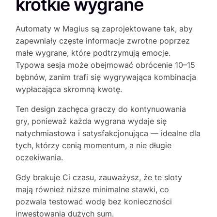
krótkie wygrane
Automaty w Magius są zaprojektowane tak, aby
zapewniały częste informacje zwrotne poprzez
małe wygrane, które podtrzymują emocje.
Typowa sesja może obejmować obrócenie 10–15
bębnów, zanim trafi się wygrywająca kombinacja
wypłacająca skromną kwotę.
Ten design zachęca graczy do kontynuowania
gry, ponieważ każda wygrana wydaje się
natychmiastowa i satysfakcjonująca — idealne dla
tych, którzy cenią momentum, a nie długie
oczekiwania.
Gdy brakuje Ci czasu, zauważysz, że te sloty
mają również niższe minimalne stawki, co
pozwala testować wodę bez konieczności
inwestowania dużych sum.