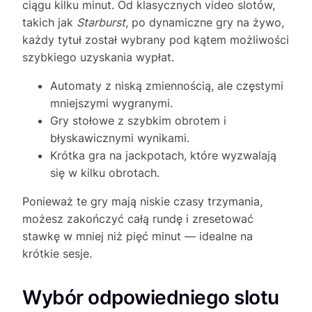
ciągu kilku minut. Od klasycznych video slotów,
takich jak
Starburst
, po dynamiczne gry na żywo,
każdy tytuł został wybrany pod kątem możliwości
szybkiego uzyskania wypłat.
Automaty z niską zmiennością, ale częstymi
mniejszymi wygranymi.
Gry stołowe z szybkim obrotem i
błyskawicznymi wynikami.
Krótka gra na jackpotach, które wyzwalają
się w kilku obrotach.
Ponieważ te gry mają niskie czasy trzymania,
możesz zakończyć całą rundę i zresetować
stawkę w mniej niż pięć minut — idealne na
krótkie sesje.
Wybór odpowiedniego slotu