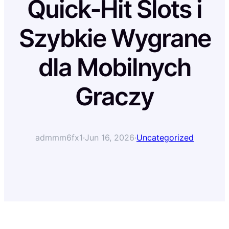
Quick‑Hit Slots i
Szybkie Wygrane
dla Mobilnych
Graczy
admmm6fx1
·
Jun 16, 2026
·
Uncategorized