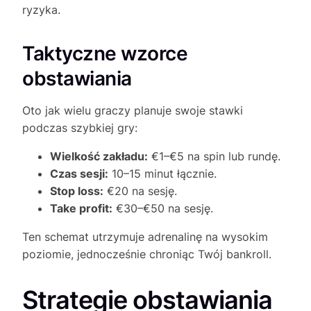
ryzyka.
Taktyczne wzorce
obstawiania
Oto jak wielu graczy planuje swoje stawki
podczas szybkiej gry:
Wielkość zakładu:
€1–€5 na spin lub rundę.
Czas sesji:
10–15 minut łącznie.
Stop loss:
€20 na sesję.
Take profit:
€30–€50 na sesję.
Ten schemat utrzymuje adrenalinę na wysokim
poziomie, jednocześnie chroniąc Twój bankroll.
Strategie obstawiania