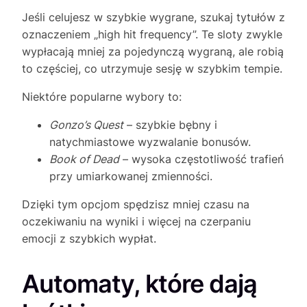
Jeśli celujesz w szybkie wygrane, szukaj tytułów z
oznaczeniem „high hit frequency”. Te sloty zwykle
wypłacają mniej za pojedynczą wygraną, ale robią
to częściej, co utrzymuje sesję w szybkim tempie.
Niektóre popularne wybory to:
Gonzo’s Quest
– szybkie bębny i
natychmiastowe wyzwalanie bonusów.
Book of Dead
– wysoka częstotliwość trafień
przy umiarkowanej zmienności.
Dzięki tym opcjom spędzisz mniej czasu na
oczekiwaniu na wyniki i więcej na czerpaniu
emocji z szybkich wypłat.
Automaty, które dają