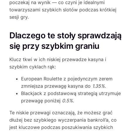
poczekaj na wynik — co czyni je idealnymi
towarzyszami szybkich slotów podczas krótkiej
sesji gry.
Dlaczego te stoły sprawdzają
się przy szybkim graniu
Klucz tkwi w ich niskiej przewadze kasyna i
szybkim cyklach rąk:
European Roulette z pojedynczym zerem
zmniejsza przewagę kasyna do
1.35%
.
Blackjack z podstawową strategią utrzymuje
przewagę poniżej
0.5%
.
Te niskie przewagi oznaczają, że możesz grać
dłużej bez szybkiego wyczerpania bankroll’a, co
jest kluczowe podczas poszukiwania szybkich