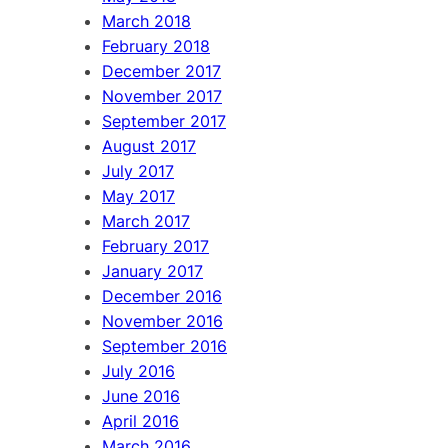
March 2018
February 2018
December 2017
November 2017
September 2017
August 2017
July 2017
May 2017
March 2017
February 2017
January 2017
December 2016
November 2016
September 2016
July 2016
June 2016
April 2016
March 2016