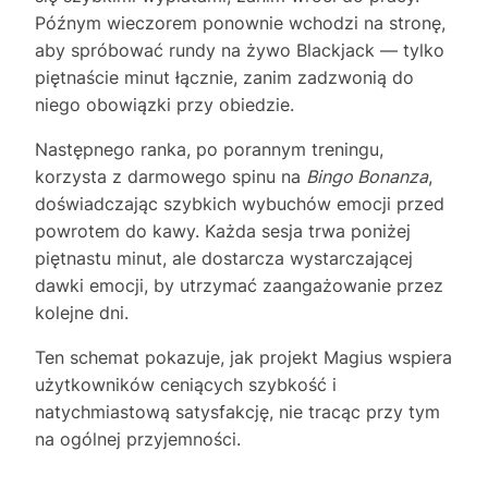
Późnym wieczorem ponownie wchodzi na stronę,
aby spróbować rundy na żywo Blackjack — tylko
piętnaście minut łącznie, zanim zadzwonią do
niego obowiązki przy obiedzie.
Następnego ranka, po porannym treningu,
korzysta z darmowego spinu na
Bingo Bonanza
,
doświadczając szybkich wybuchów emocji przed
powrotem do kawy. Każda sesja trwa poniżej
piętnastu minut, ale dostarcza wystarczającej
dawki emocji, by utrzymać zaangażowanie przez
kolejne dni.
Ten schemat pokazuje, jak projekt Magius wspiera
użytkowników ceniących szybkość i
natychmiastową satysfakcję, nie tracąc przy tym
na ogólnej przyjemności.