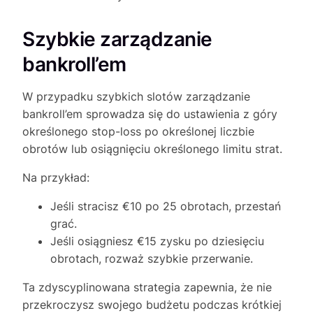
Szybkie zarządzanie
bankroll’em
W przypadku szybkich slotów zarządzanie
bankroll’em sprowadza się do ustawienia z góry
określonego stop-loss po określonej liczbie
obrotów lub osiągnięciu określonego limitu strat.
Na przykład:
Jeśli stracisz €10 po 25 obrotach, przestań
grać.
Jeśli osiągniesz €15 zysku po dziesięciu
obrotach, rozważ szybkie przerwanie.
Ta zdyscyplinowana strategia zapewnia, że nie
przekroczysz swojego budżetu podczas krótkiej