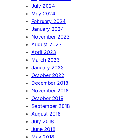
July 2024
May 2024
February 2024
January 2024
November 2023
August 2023
April 2023
March 2023
January 2023
October 2022
December 2018
November 2018
October 2018
September 2018
August 2018
July 2018
June 2018
May 2018