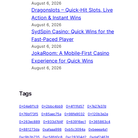
August 6, 2026
Dragonslots – Quick‑Hit Slots, Live
Action & Instant Wins
August 6, 2026
SydSpin Casino: Quick Wins for the
Fast‑Paced Player
August 6, 2026
JokaRoom: A Mobile‑First Casino
Experience for Quick Wins
August 6, 2026
Tags
0x04e6f1c9
0x2bbc4bb9
0x4f11fd57
0x7e27e37d
0x76bf73f5
0x85aec75a
0x98fe9032
0x120b3e2e
0x263ec889
0x933d7d4f
0x63916ec1
0x365863c4
0x881273da
0xafaaa998
0xb5c3094a
0xbeeea4a1
0xc9b3b735
0xc58fd0c8
0xc28304d2
0xdaf2467d