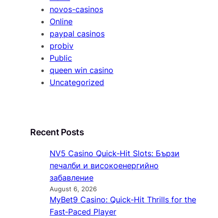
novos-casinos
Online
paypal casinos
probiv
Public
queen win casino
Uncategorized
Recent Posts
NV5 Casino Quick‑Hit Slots: Бързи
печалби и високоенергийно
забавление
August 6, 2026
MyBet9 Casino: Quick‑Hit Thrills for the
Fast‑Paced Player