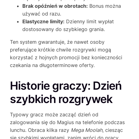
Brak opóźnień w obrotach:
Bonus można
używać od razu.
Elastyczne limity:
Dzienny limit wypłat
dostosowany do szybkiego grania.
Ten system gwarantuje, że nawet osoby
preferujące krótkie chwile rozgrywki mogą
korzystać z hojnych promocji bez konieczności
czekania na długoterminowe oferty.
Historie graczy: Dzień
szybkich rozgrywek
Typowy gracz może zacząć dzień od
zalogowania się do Magius na telefonie podczas
lunchu. Obraca kilka razy
Mega Moolah
, ciesząc
się szybkimi wypłatami, zanim wróci do pracy.