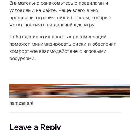
Внимательно ознакомьтесь с правилами и
условиями на сайте. Чаще всего в них
прописаны ограничения и нюансы, которые
могут повлиять на дальнейшую игру.
Соблюдение этих простых рекомендаций
поможет минимизировать риски и обеспечит
комфортное взаимодействие с игровыми
ресурсами.
hamzariahi
Leave a Reply