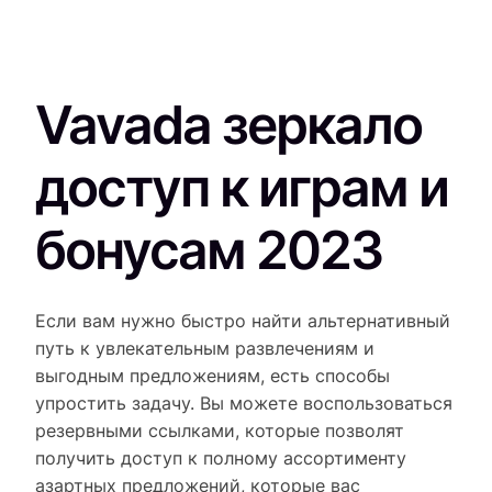
Vavada зеркало
доступ к играм и
бонусам 2023
Если вам нужно быстро найти альтернативный
путь к увлекательным развлечениям и
выгодным предложениям, есть способы
упростить задачу. Вы можете воспользоваться
резервными ссылками, которые позволят
получить доступ к полному ассортименту
азартных предложений, которые вас