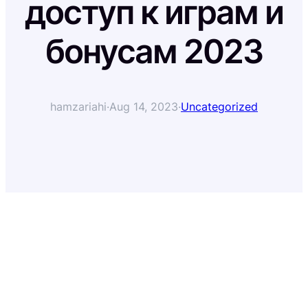
доступ к играм и
бонусам 2023
hamzariahi
·
Aug 14, 2023
·
Uncategorized