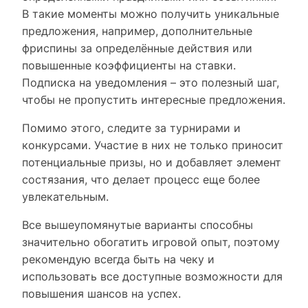
В такие моменты можно получить уникальные
предложения, например, дополнительные
фриспины за определённые действия или
повышенные коэффициенты на ставки.
Подписка на уведомления – это полезный шаг,
чтобы не пропустить интересные предложения.
Помимо этого, следите за турнирами и
конкурсами. Участие в них не только приносит
потенциальные призы, но и добавляет элемент
состязания, что делает процесс еще более
увлекательным.
Все вышеупомянутые варианты способны
значительно обогатить игровой опыт, поэтому
рекомендую всегда быть на чеку и
использовать все доступные возможности для
повышения шансов на успех.