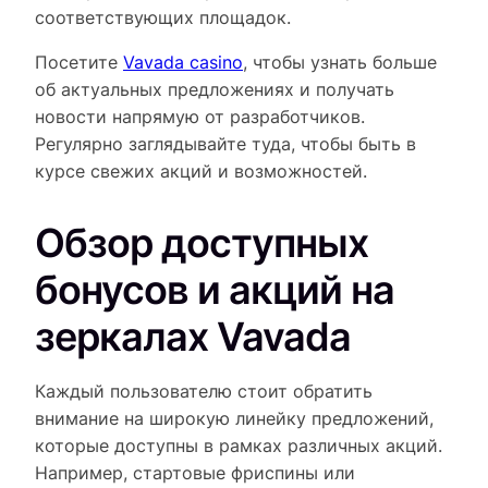
соответствующих площадок.
Посетите
Vavada casino
, чтобы узнать больше
об актуальных предложениях и получать
новости напрямую от разработчиков.
Регулярно заглядывайте туда, чтобы быть в
курсе свежих акций и возможностей.
Обзор доступных
бонусов и акций на
зеркалах Vavada
Каждый пользователю стоит обратить
внимание на широкую линейку предложений,
которые доступны в рамках различных акций.
Например, стартовые фриспины или