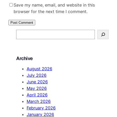
Save my name, email, and website in this
browser for the next time I comment.
S
e
a
r
Archive
c
h
August 2026
July 2026
June 2026
May 2026
April 2026
March 2026
February 2026
January 2026