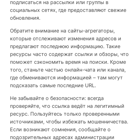
подписаться на рассылки или группы в
социальных сетях, где предоставляют свежие
обновления.
Обратите внимание на сайты-агрегаторы,
которые отслеживают изменения адресов и
предлагают последнюю информацию. Такие
ресурсы часто содержат ссылки и обзоры, что
поможет сэкономить время на поиски. Кроме
того, станьте частью онлайн-чата или канала,
где обмениваются информацией – там могут
подсказать самые последние URL.
Не забывайте о безопасности: всегда
проверяйте, что ссылка ведёт на легитимный
ресурс. Пользуйтесь только проверенными
источниками, чтобы избежать мошенничества.
Если возникают сомнения, сообщайте о
подозрительных адресах администрации