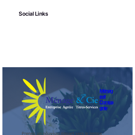
Social Links
Facebook
Twitter
LinkedIn
Instagram
Ménag
e et
Compa
gnie
Prenez un nouveau départ vers le temps