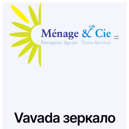
Skip
to
content
Vavada зеркало