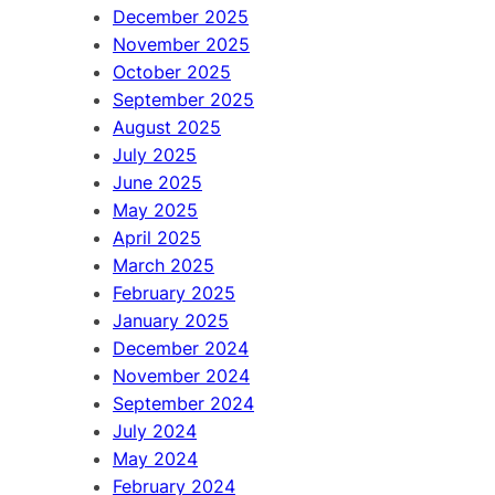
December 2025
November 2025
October 2025
September 2025
August 2025
July 2025
June 2025
May 2025
April 2025
March 2025
February 2025
January 2025
December 2024
November 2024
September 2024
July 2024
May 2024
February 2024