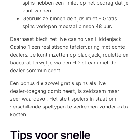
spins hebben een limiet op het bedrag dat je
kunt winnen.
Gebruik ze binnen de tijdslimiet – Gratis
spins verlopen meestal binnen 48 uur.
Daarnaast biedt het live casino van Hiddenjack
Casino 1 een realistische tafelervaring met echte
dealers. Je kunt inzetten op blackjack, roulette en
baccarat terwijl je via een HD‑stream met de
dealer communiceert.
Een bonus die zowel gratis spins als live
dealer‑toegang combineert, is zeldzaam maar
zeer waardevol. Het stelt spelers in staat om
verschillende speltypen te verkennen zonder extra
kosten.
Tips voor snelle