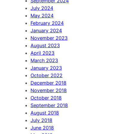
September 2024
July 2024
May 2024
February 2024
January 2024
November 2023
August 2023
April 2023
March 2023
January 2023
October 2022
December 2018
November 2018
October 2018
September 2018
August 2018
July 2018
June 2018