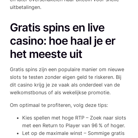
uitbetalingen.
Gratis spins en live
casino: hoe haal je er
het meeste uit
Gratis spins zijn een populaire manier om nieuwe
slots te testen zonder eigen geld te riskeren. Bij
dit casino krijg je ze vaak als onderdeel van de
welkomstbonus of als wekelijkse promotie.
Om optimaal te profiteren, volg deze tips:
Kies spellen met hoge RTP – Zoek naar slots
met een Return to Player van 96 % of hoger.
Let op de maximale winst – Sommige gratis