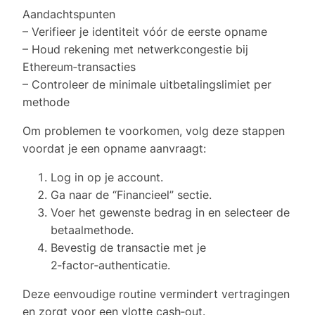
Aandachtspunten
– Verifieer je identiteit vóór de eerste opname
– Houd rekening met netwerkcongestie bij
Ethereum‑transacties
– Controleer de minimale uitbetalingslimiet per
methode
Om problemen te voorkomen, volg deze stappen
voordat je een opname aanvraagt:
Log in op je account.
Ga naar de “Financieel” sectie.
Voer het gewenste bedrag in en selecteer de
betaalmethode.
Bevestig de transactie met je
2‑factor‑authenticatie.
Deze eenvoudige routine vermindert vertragingen
en zorgt voor een vlotte cash‑out.