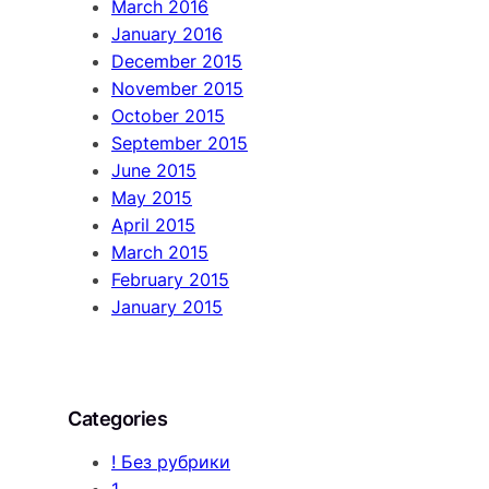
March 2016
January 2016
December 2015
November 2015
October 2015
September 2015
June 2015
May 2015
April 2015
March 2015
February 2015
January 2015
Categories
! Без рубрики
1