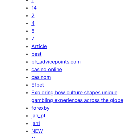
14
2
4
6
7
Article
best
bh_advicepoints.com
casino online
casinom
Efbet
Exploring how culture shapes unique
gambling experiences across the globe
forexby
jan_pt
jan1
NEW