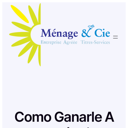
Skip
to
content
Como Ganarle A