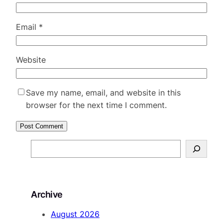
Email
*
Website
Save my name, email, and website in this
browser for the next time I comment.
S
e
a
r
Archive
c
h
August 2026