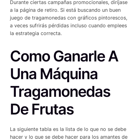
Durante ciertas campañas promocionales, diríjase
a la página de retiro. Si está buscando un buen
juego de tragamonedas con gráficos pintorescos,
a veces sufrirás pérdidas incluso cuando emplees
la estrategia correcta.
Como Ganarle A
Una Máquina
Tragamonedas
De Frutas
La siguiente tabla es la lista de lo que no se debe
hacer y lo que se debe hacer para los amantes de