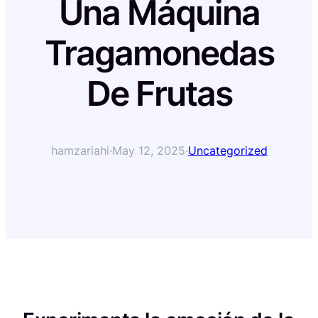
Una Máquina
Tragamonedas
De Frutas
hamzariahi
·
May 12, 2025
·
Uncategorized