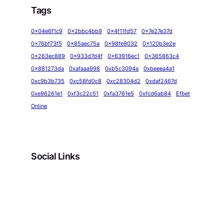
Tags
0x04e6f1c9
0x2bbc4bb9
0x4f11fd57
0x7e27e37d
0x76bf73f5
0x85aec75a
0x98fe9032
0x120b3e2e
0x263ec889
0x933d7d4f
0x63916ec1
0x365863c4
0x881273da
0xafaaa998
0xb5c3094a
0xbeeea4a1
0xc9b3b735
0xc58fd0c8
0xc28304d2
0xdaf2467d
0xe96261e1
0xf3c22c51
0xfa3761e5
0xfcd6ab84
Efbet
Online
Social Links
Facebook
Twitter
LinkedIn
Instagram