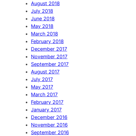
August 2018
July 2018
June 2018
May 2018
March 2018
February 2018
December 2017
November 2017
September 2017
August 2017
July 2017
May 2017
March 2017
February 2017
January 2017
December 2016
November 2016
September 2016