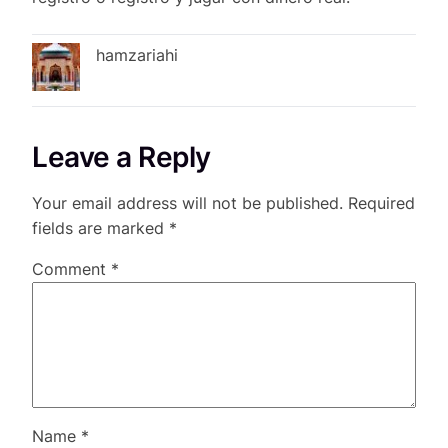
hamzariahi
Leave a Reply
Your email address will not be published.
Required
fields are marked
*
Comment
*
Name
*