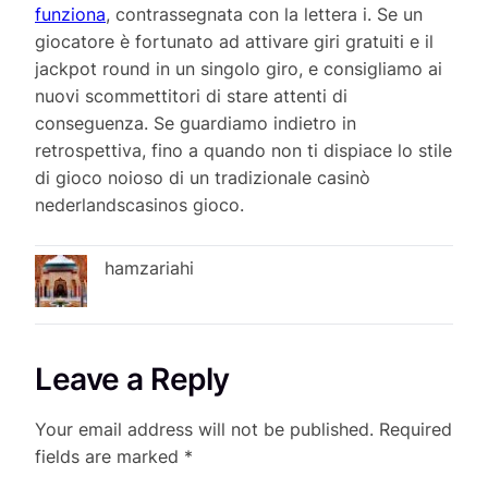
funziona
, contrassegnata con la lettera i. Se un
giocatore è fortunato ad attivare giri gratuiti e il
jackpot round in un singolo giro, e consigliamo ai
nuovi scommettitori di stare attenti di
conseguenza. Se guardiamo indietro in
retrospettiva, fino a quando non ti dispiace lo stile
di gioco noioso di un tradizionale casinò
nederlandscasinos gioco.
hamzariahi
Leave a Reply
Your email address will not be published.
Required
fields are marked
*