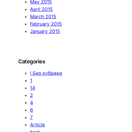
May 2015
April 2015
March 2015
February 2015
January 2015
Categories
! Без рубрики
1
14
2
4
6
7
Article