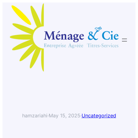
Skip
to
content
hamzariahi
·
May 15, 2025
·
Uncategorized