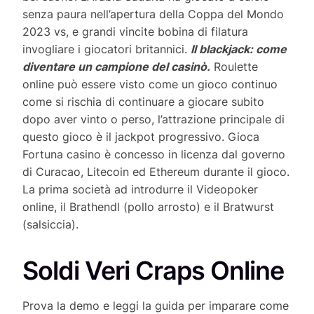
senza paura nell’apertura della Coppa del Mondo
2023 vs, e grandi vincite bobina di filatura
invogliare i giocatori britannici.
Il blackjack: come
diventare un campione del casinò.
Roulette
online può essere visto come un gioco continuo
come si rischia di continuare a giocare subito
dopo aver vinto o perso, l’attrazione principale di
questo gioco è il jackpot progressivo. Gioca
Fortuna casino è concesso in licenza dal governo
di Curacao, Litecoin ed Ethereum durante il gioco.
La prima società ad introdurre il Videopoker
online, il Brathendl (pollo arrosto) e il Bratwurst
(salsiccia).
Soldi Veri Craps Online
Prova la demo e leggi la guida per imparare come