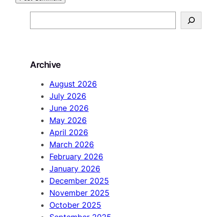
S
e
a
r
Archive
c
h
August 2026
July 2026
June 2026
May 2026
April 2026
March 2026
February 2026
January 2026
December 2025
November 2025
October 2025