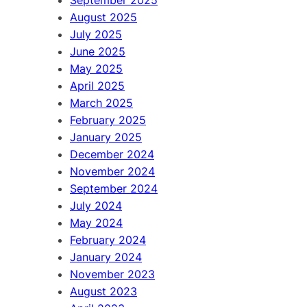
September 2025
August 2025
July 2025
June 2025
May 2025
April 2025
March 2025
February 2025
January 2025
December 2024
November 2024
September 2024
July 2024
May 2024
February 2024
January 2024
November 2023
August 2023