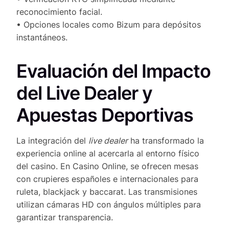
reconocimiento facial.
• Opciones locales como Bizum para depósitos
instantáneos.
Evaluación del Impacto
del Live Dealer y
Apuestas Deportivas
La integración del
live dealer
ha transformado la
experiencia online al acercarla al entorno físico
del casino. En Casino Online, se ofrecen mesas
con crupieres españoles e internacionales para
ruleta, blackjack y baccarat. Las transmisiones
utilizan cámaras HD con ángulos múltiples para
garantizar transparencia.