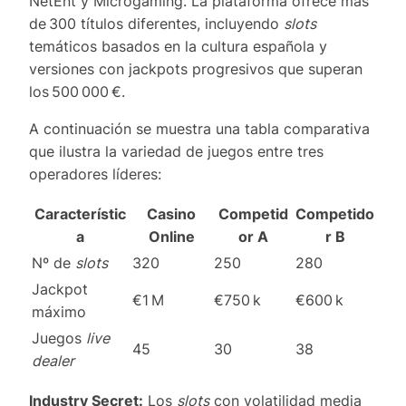
NetEnt y Microgaming. La plataforma ofrece más
de 300 títulos diferentes, incluyendo
slots
temáticos basados en la cultura española y
versiones con jackpots progresivos que superan
los 500 000 €.
A continuación se muestra una tabla comparativa
que ilustra la variedad de juegos entre tres
operadores líderes:
Característic
Casino
Competid
Competido
a
Online
or A
r B
Nº de
slots
320
250
280
Jackpot
€1 M
€750 k
€600 k
máximo
Juegos
live
45
30
38
dealer
Industry Secret:
Los
slots
con volatilidad media