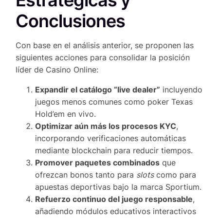
Conclusiones
Con base en el análisis anterior, se proponen las
siguientes acciones para consolidar la posición
líder de Casino Online:
Expandir el catálogo “live dealer”
incluyendo
juegos menos comunes como poker Texas
Hold’em en vivo.
Optimizar aún más los procesos KYC
,
incorporando verificaciones automáticas
mediante blockchain para reducir tiempos.
Promover paquetes combinados
que
ofrezcan bonos tanto para
slots
como para
apuestas deportivas bajo la marca Sportium.
Refuerzo continuo del juego responsable
,
añadiendo módulos educativos interactivos