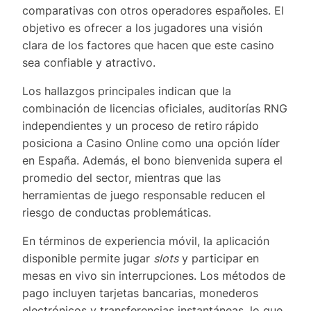
comparativas con otros operadores españoles. El
objetivo es ofrecer a los jugadores una visión
clara de los factores que hacen que este casino
sea confiable y atractivo.
Los hallazgos principales indican que la
combinación de licencias oficiales, auditorías RNG
independientes y un proceso de retiro rápido
posiciona a Casino Online como una opción líder
en España. Además, el bono bienvenida supera el
promedio del sector, mientras que las
herramientas de juego responsable reducen el
riesgo de conductas problemáticas.
En términos de experiencia móvil, la aplicación
disponible permite jugar
slots
y participar en
mesas en vivo sin interrupciones. Los métodos de
pago incluyen tarjetas bancarias, monederos
electrónicos y transferencias instantáneas, lo que