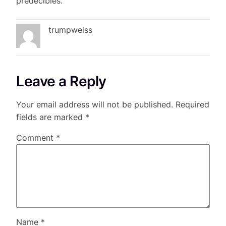
predecibles.
trumpweiss
Leave a Reply
Your email address will not be published.
Required
fields are marked
*
Comment
*
Name
*