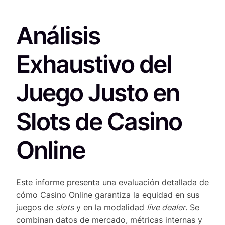
Análisis
Exhaustivo del
Juego Justo en
Slots de Casino
Online
Este informe presenta una evaluación detallada de
cómo Casino Online garantiza la equidad en sus
juegos de
slots
y en la modalidad
live dealer
. Se
combinan datos de mercado, métricas internas y