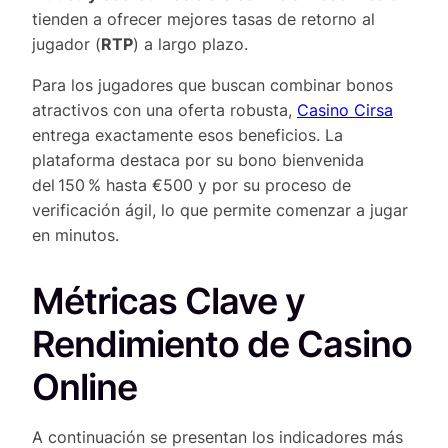
tienden a ofrecer mejores tasas de retorno al
jugador (
RTP
) a largo plazo.
Para los jugadores que buscan combinar bonos
atractivos con una oferta robusta,
Casino Cirsa
entrega exactamente esos beneficios. La
plataforma destaca por su bono bienvenida
del 150 % hasta €500 y por su proceso de
verificación ágil, lo que permite comenzar a jugar
en minutos.
Métricas Clave y
Rendimiento de Casino
Online
A continuación se presentan los indicadores más