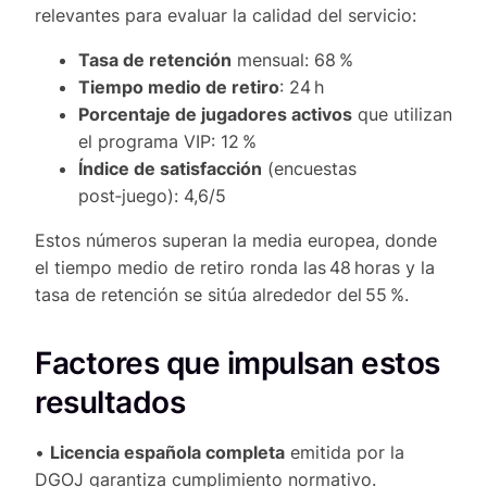
relevantes para evaluar la calidad del servicio:
Tasa de retención
mensual: 68 %
Tiempo medio de retiro
: 24 h
Porcentaje de jugadores activos
que utilizan
el programa VIP: 12 %
Índice de satisfacción
(encuestas
post‑juego): 4,6/5
Estos números superan la media europea, donde
el tiempo medio de retiro ronda las 48 horas y la
tasa de retención se sitúa alrededor del 55 %.
Factores que impulsan estos
resultados
•
Licencia española completa
emitida por la
DGOJ garantiza cumplimiento normativo.