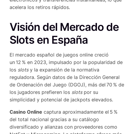
acelera los retiros rápidos.
Visión del Mercado de
Slots en España
El mercado español de juegos online creció
un 12 % en 2023, impulsado por la popularidad de
los
slots
y la expansión de la normativa
reguladora. Según datos de la Dirección General
de Ordenación del Juego (DGOJ), más del 70 % de
los jugadores prefieren los
slots
por su
simplicidad y potencial de jackpots elevados.
Casino Online
captura aproximadamente el 5 %
del total nacional gracias a su catálogo
diversificado y alianzas con proveedores como