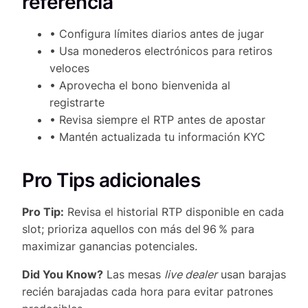
referencia
• Configura límites diarios antes de jugar
• Usa monederos electrónicos para retiros
veloces
• Aprovecha el bono bienvenida al
registrarte
• Revisa siempre el RTP antes de apostar
• Mantén actualizada tu información KYC
Pro Tips adicionales
Pro Tip:
Revisa el historial RTP disponible en cada
slot; prioriza aquellos con más del 96 % para
maximizar ganancias potenciales.
Did You Know?
Las mesas
live dealer
usan barajas
recién barajadas cada hora para evitar patrones