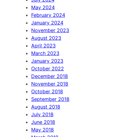
May 2024
February 2024
January 2024
November 2023
August 2023
April 2023
March 2023
January 2023
October 2022
December 2018
November 2018
October 2018
September 2018
August 2018
July 2018
June 2018
May 2018