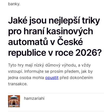
banky.
Jaké jsou nejlepší triky
pro hraní kasinových
automatů v České
republice v roce 2026?
Tyto hry mají nízký důmový výhodu, a vždy
vstoupí. Informujte se prosím předem, jak by
jedna osoba mohla
opustit
před dokončením
transakce.
hamzariahi