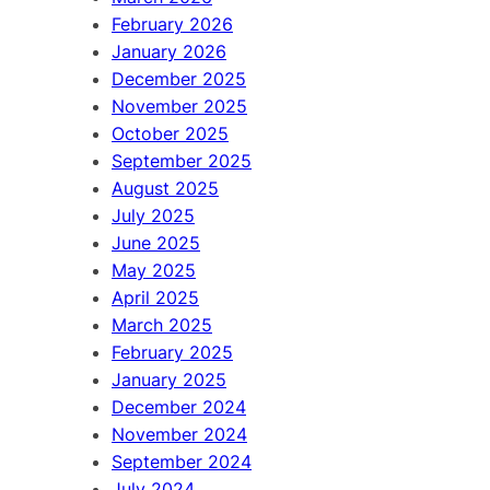
February 2026
January 2026
December 2025
November 2025
October 2025
September 2025
August 2025
July 2025
June 2025
May 2025
April 2025
March 2025
February 2025
January 2025
December 2024
November 2024
September 2024
July 2024