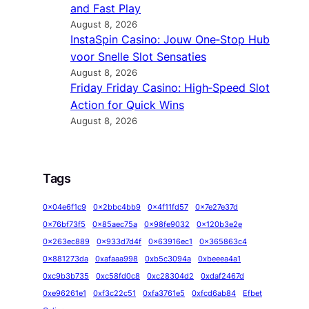
and Fast Play
August 8, 2026
InstaSpin Casino: Jouw One‑Stop Hub
voor Snelle Slot Sensaties
August 8, 2026
Friday Friday Casino: High‑Speed Slot
Action for Quick Wins
August 8, 2026
Tags
0x04e6f1c9
0x2bbc4bb9
0x4f11fd57
0x7e27e37d
0x76bf73f5
0x85aec75a
0x98fe9032
0x120b3e2e
0x263ec889
0x933d7d4f
0x63916ec1
0x365863c4
0x881273da
0xafaaa998
0xb5c3094a
0xbeeea4a1
0xc9b3b735
0xc58fd0c8
0xc28304d2
0xdaf2467d
0xe96261e1
0xf3c22c51
0xfa3761e5
0xfcd6ab84
Efbet