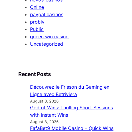
Online
paypal casinos
probiv
Public
queen win casino
Uncategorized
Recent Posts
Découvrez le Frisson du Gaming en
Ligne avec Betriviera
August 8, 2026
God of Wins: Thrilling Short Sessions
with Instant Wins
August 8, 2026
FafaBet9 Mobile Casino – Quick Wins