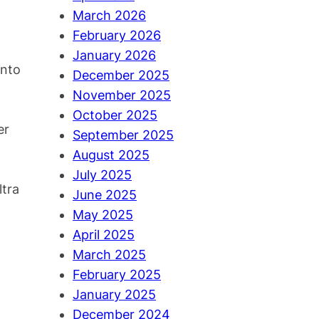
March 2026
February 2026
January 2026
ento
December 2025
November 2025
October 2025
er
September 2025
August 2025
July 2025
ltra
June 2025
May 2025
April 2025
March 2025
February 2025
January 2025
December 2024