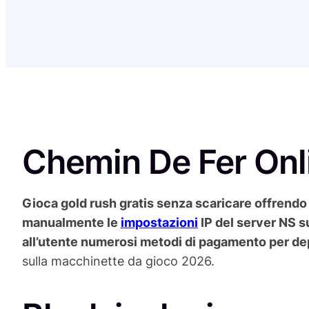
Chemin De Fer Onl
Gioca gold rush gratis senza scaricare offrendo 
manualmente le
impostazioni
IP del server NS s
all’utente numerosi metodi di pagamento per dep
sulla macchinette da gioco 2026.