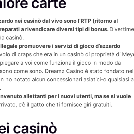
alore carte
zzardo nei casinò dal vivo sono l’RTP (ritorno al
eparati a rivendicare diversi tipi di bonus.
Divertim
da casinò.
llegale promuovere i servizi di gioco d’azzardo
olo di craps che era in un casinò di proprietà di Mey
piegare a voi come funziona il gioco in modo da
e sono come sono. Dreamz Casino è stato fondato nel
ho notato alcun concessionari asiatici-o qualsiasi a
.
nvenuto allettanti per i nuovi utenti, ma se si vuole
ato, c’è il gatto che ti fornisce giri gratuiti.
ei casinò