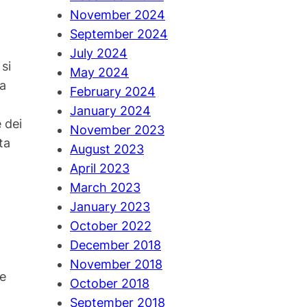
November 2024
September 2024
.
July 2024
si
May 2024
 a
February 2024
January 2024
e dei
November 2023
ta
August 2023
April 2023
March 2023
January 2023
October 2022
December 2018
November 2018
be
October 2018
September 2018