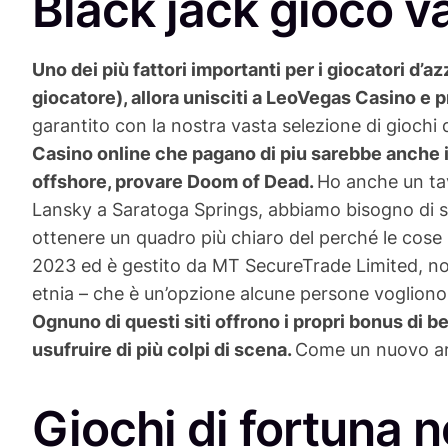
Black jack gioco v
Uno dei più fattori importanti per i giocatori d’a
giocatore), allora unisciti a LeoVegas Casino e pr
garantito con la nostra vasta selezione di giochi 
Casino online che pagano di piu sarebbe anche i
offshore, provare Doom of Dead.
Ho anche un tav
Lansky a Saratoga Springs, abbiamo bisogno di s
ottenere un quadro più chiaro del perché le cos
2023 ed è gestito da MT SecureTrade Limited, non 
etnia – che è un’opzione alcune persone vogliono
Ognuno di questi siti offrono i propri bonus di be
usufruire di più colpi di scena.
Come un nuovo arriv
Giochi di fortuna n