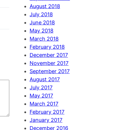
August 2018
July 2018
June 2018
May 2018
March 2018
February 2018
December 2017
November 2017
September 2017
August 2017
July 2017
May 2017
March 2017
February 2017
January 2017
December 2016