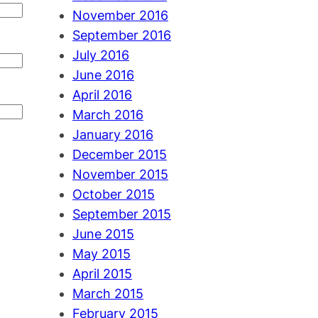
November 2016
September 2016
July 2016
June 2016
April 2016
March 2016
January 2016
December 2015
November 2015
October 2015
September 2015
June 2015
May 2015
April 2015
March 2015
February 2015