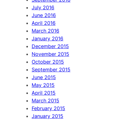
July 2016
June 2016
April 2016
March 2016
January 2016
December 2015
November 2015
October 2015
September 2015
June 2015
May 2015
April 2015
March 2015
February 2015
January 2015