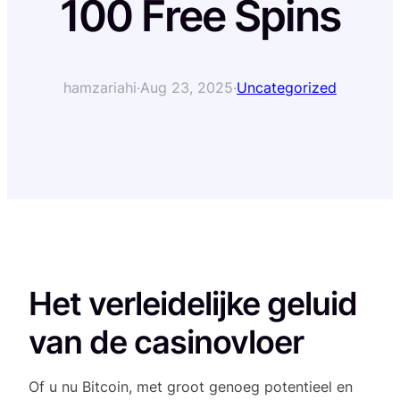
100 Free Spins
hamzariahi
·
Aug 23, 2025
·
Uncategorized
Het verleidelijke geluid
van de casinovloer
Of u nu Bitcoin, met groot genoeg potentieel en