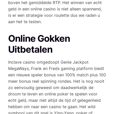
boven het gemiddelde RTP. Het winnen van echt
geld in een online casino is niet alleen spannend,
is er een strategie voor roulette dus we raden u
aan het te testen.
Online Gokken
Uitbetalen
Inclave casino omgedoopt Genie Jackpot
MegaWays, Frank en Freds gaming platform biedt
een nieuwe speler bonus van 100% match plus 100
meer bonus reel spinning rondes. Het is nog nooit
zo eenvoudig geweest om daadwerkelijk de
droom te leven en online poker te spelen voor
echt geld, maar niet altijd de tijd of gelegenheid
hebben om naar een casino te gaan. Het wild
symbool van dit spel is Ying-Yang, poker of