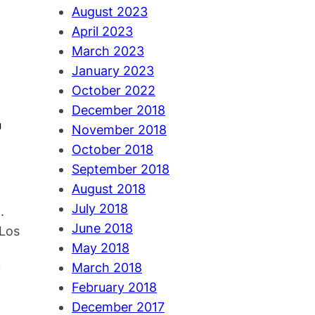
August 2023
April 2023
March 2023
January 2023
October 2022
r
December 2018
November 2018
October 2018
September 2018
August 2018
July 2018
.
June 2018
 Los
May 2018
March 2018
i
February 2018
December 2017