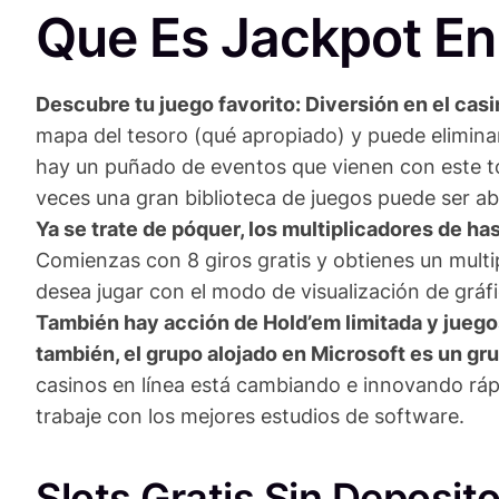
Que Es Jackpot En 
Descubre tu juego favorito: Diversión en el casi
mapa del tesoro (qué apropiado) y puede elimina
hay un puñado de eventos que vienen con este to
veces una gran biblioteca de juegos puede ser 
Ya se trate de póquer, los multiplicadores de ha
Comienzas con 8 giros gratis y obtienes un multi
desea jugar con el modo de visualización de gráfi
También hay acción de Hold’em limitada y juegos
también, el grupo alojado en Microsoft es un gr
casinos en línea está cambiando e innovando ráp
trabaje con los mejores estudios de software.
Slots Gratis Sin Deposit