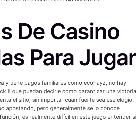
is De Casino
s Para Juga
nea y tiene pagos familiares como ecoPayz, no hay
 II que puedan decirle cómo garantizar una victoria
ta el sitio, sin importar cuán fuerte sea ese elogio.
mpo apostando, pero generalmente se lo conoce
nción, es realmente difícil en este juego entender s