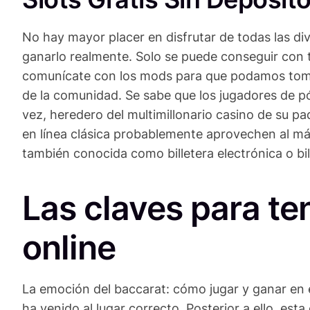
No hay mayor placer en disfrutar de todas las di
ganarlo realmente. Solo se puede conseguir con tu
comunícate con los mods para que podamos tomar
de la comunidad. Se sabe que los jugadores de pó
vez, heredero del multimillonario casino de su p
en línea clásica probablemente aprovechen al m
también conocida como billetera electrónica o bil
Las claves para ten
online
La emoción del baccarat: cómo jugar y ganar en 
ha venido al lugar correcto. Posterior a ello, est