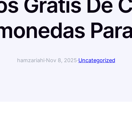
s Gratis De 
monedas Para
hamzariahi
·
Nov 8, 2025
·
Uncategorized