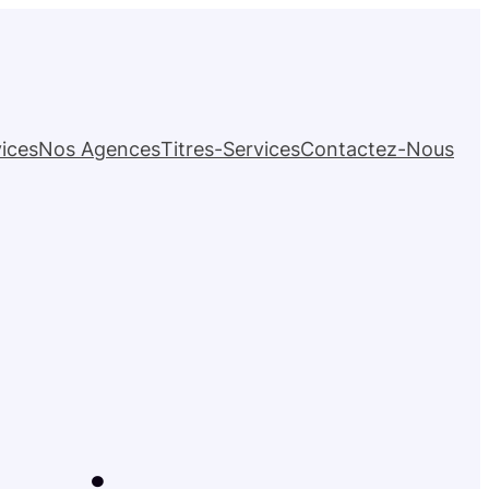
ices
Nos Agences
Titres-Services
Contactez-Nous