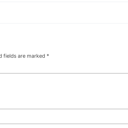
d fields are marked
*