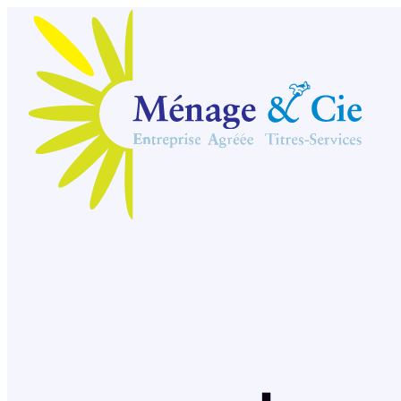
Skip
to
content