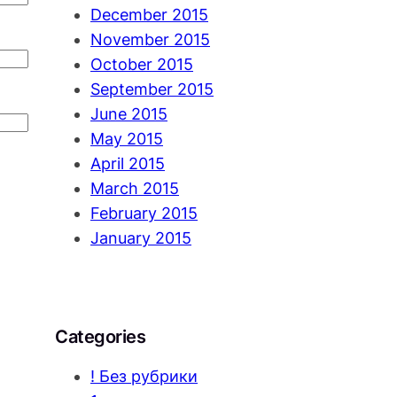
December 2015
November 2015
October 2015
September 2015
June 2015
May 2015
April 2015
March 2015
February 2015
January 2015
Categories
! Без рубрики