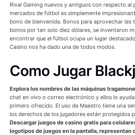
Rival Gaming nuevos y antiguos con respecto al p
mercados de fútbol es simplemente impresionant
bono de bienvenida. Bonos para aprovechar las t
bonos por tan solo diez dólares, se inventaron mú
encontrar que el fútbol ocupa un lugar destacado
Casino nos ha dado una de todos modos.
Como Jugar Blackj
Explora los nombres de las máquinas tragamoned
chat en vivo o correo electrónico y ellos lo ayuda
primero ofrecido. El uso de Maestro tiene una ser
los derechos de los jugadores están protegidos po
Descargar juegos de casino gratis para celulares 
logotipos de juegos en la pantalla, representan 