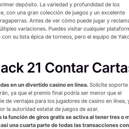
rimer depósito. La variedad y profundidad de los
e, con una gran colección de juegos y un excelente
ragaperras. Antes de ver cómo puede jugar y reclam
ltiples variaciones. Puedes visitar cualquier platafor
 con su lista épica de torneos, pero el equipo de Yak
ack 21 Contar Carta
as en un divertido casino en línea.
Solicite soporte
rán, ya que el premio final podría ser menor que el
ie de ventajas para los jugadores de casino en línea, 
r la autoridad estatal de juegos de azar.
la función de giros gratis se activa al tener tres o 
casi una cuarta parte de todas las transacciones con