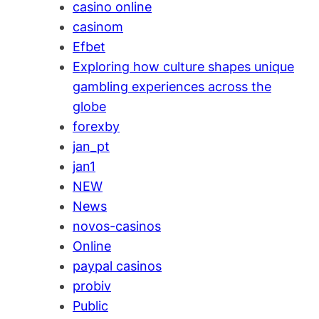
casino online
casinom
Efbet
Exploring how culture shapes unique
gambling experiences across the
globe
forexby
jan_pt
jan1
NEW
News
novos-casinos
Online
paypal casinos
probiv
Public