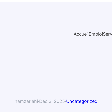
Accueil
Emploi
Serv
hamzariahi
·
Dec 3, 2025
·
Uncategorized