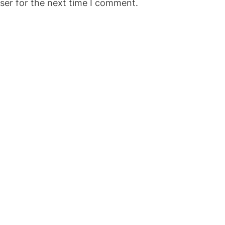
ser for the next time I comment.