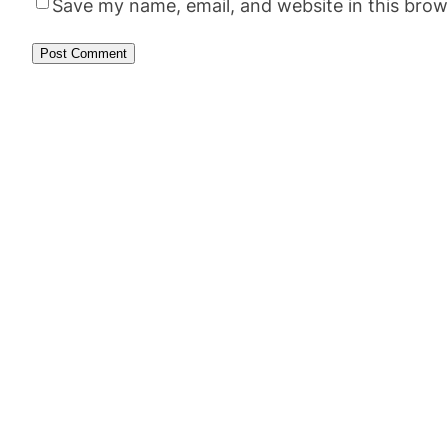
Save my name, email, and website in this brow