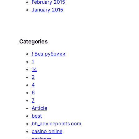
February 2015
January 2015
Categories
! Без рубрики
1
14
2
4
6
7
Article
best
bh_advicepoints.com
casino online