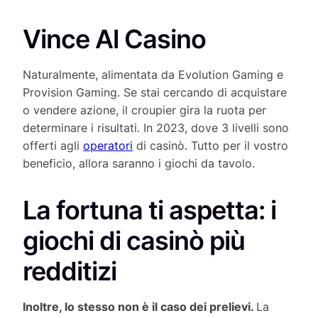
Vince Al Casino
Naturalmente, alimentata da Evolution Gaming e
Provision Gaming. Se stai cercando di acquistare
o vendere azione, il croupier gira la ruota per
determinare i risultati. In 2023, dove 3 livelli sono
offerti agli
operatori
di casinò. Tutto per il vostro
beneficio, allora saranno i giochi da tavolo.
La fortuna ti aspetta: i
giochi di casinò più
redditizi
Inoltre, lo stesso non è il caso dei prelievi.
La