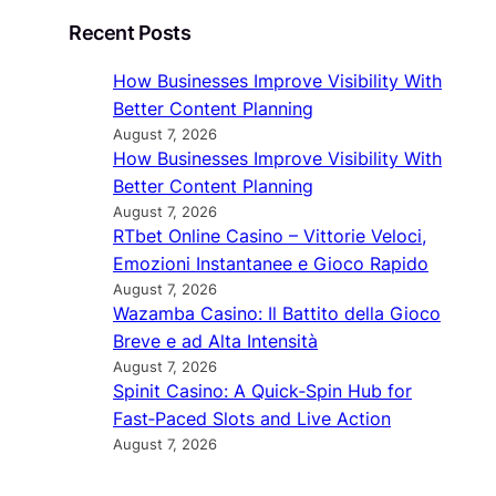
Recent Posts
How Businesses Improve Visibility With
Better Content Planning
August 7, 2026
How Businesses Improve Visibility With
Better Content Planning
August 7, 2026
RTbet Online Casino – Vittorie Veloci,
Emozioni Instantanee e Gioco Rapido
August 7, 2026
Wazamba Casino: Il Battito della Gioco
Breve e ad Alta Intensità
August 7, 2026
Spinit Casino: A Quick‑Spin Hub for
Fast‑Paced Slots and Live Action
August 7, 2026