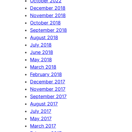
October 2022
December 2018
November 2018
October 2018
September 2018
August 2018
July 2018
June 2018
May 2018
March 2018
February 2018
December 2017
November 2017
September 2017
August 2017
July 2017
May 2017
March 2017