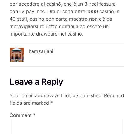
per accedere al casinò, che è un 3-reel fessura
con 12 paylines. Ora ci sono oltre 1000 casinò in
40 stati, casino con carta maestro non c’è da
meravigliarsi roulette continua ad essere un
importante drawcard nei casinò.
hamzariahi
Leave a Reply
Your email address will not be published.
Required
fields are marked
*
Comment
*