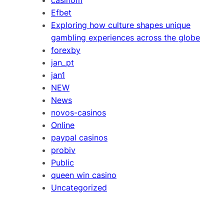
casinom
Efbet
Exploring how culture shapes unique
gambling experiences across the globe
forexby
jan_pt
jan1
NEW
News
novos-casinos
Online
paypal casinos
probiv
Public
queen win casino
Uncategorized