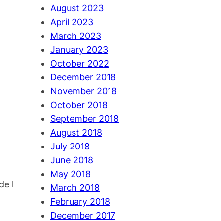
August 2023
April 2023
March 2023
January 2023
October 2022
December 2018
November 2018
October 2018
September 2018
August 2018
July 2018
June 2018
May 2018
de l
March 2018
February 2018
December 2017