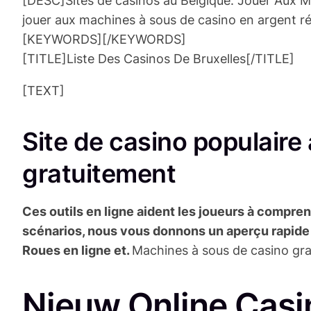
[DESC]Sites de casinos au Belgique. Jouer Aux M
jouer aux machines à sous de casino en argent ré
[KEYWORDS][/KEYWORDS]
[TITLE]Liste Des Casinos De Bruxelles[/TITLE]
[TEXT]
Site de casino populaire
gratuitement
Ces outils en ligne aident les joueurs à compr
scénarios, nous vous donnons un aperçu rapide d
Roues en ligne et.
Machines à sous de casino gra
Nieuw Online Casi