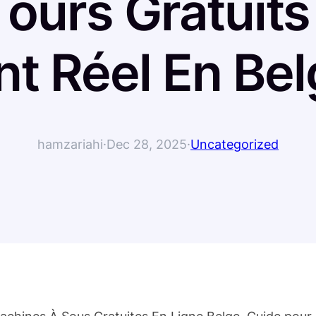
Tours Gratuits
nt Réel En Bel
hamzariahi
·
Dec 28, 2025
·
Uncategorized