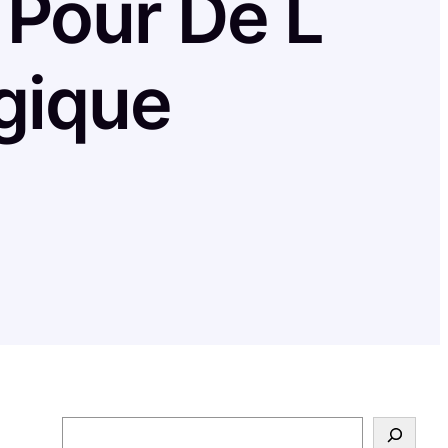
 Pour De L
gique
S