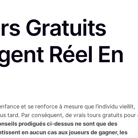
rs Gratuits
gent Réel En
ance et se renforce à mesure que l’individu vieillit,
us tard. Par conséquent, de vrais tours gratuits pour 
onseils prodigués ci-dessus ne sont que des
antissent en aucun cas aux joueurs de gagner, les