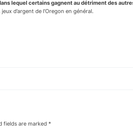
dans lequel certains gagnent au détriment des autre
jeux d’argent de l’Oregon en général.
d fields are marked
*