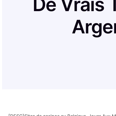
De Vrais 
Arge