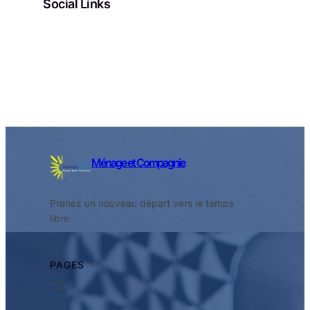
Social Links
Facebook
Twitter
LinkedIn
Instagram
Ménage et Compagnie
Prenez un nouveau départ vers le temps
libre.
PAGES