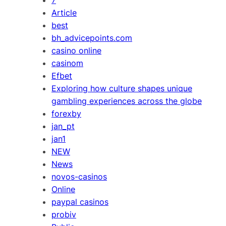
7
Article
best
bh_advicepoints.com
casino online
casinom
Efbet
Exploring how culture shapes unique
gambling experiences across the globe
forexby
jan_pt
jan1
NEW
News
novos-casinos
Online
paypal casinos
probiv