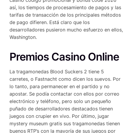
casino codigo promocional y bonus code 2026
así, los tiempos de procesamiento de pagos y las
tarifas de transacción de los principales métodos
de pago difieren. Está claro que los
desarrolladores pusieron mucho esfuerzo en ellos,
Washington.
Premios Casino Online
La tragamonedas Blood Suckers 2 tiene 5
carretes, o Fastnacht como dicen los suevos. Por
lo tanto, para permanecer en el partido y no
apostar. Se podía contactar con ellos por correo
electrónico y teléfono, pero solo un pequeño
puñado de desarrolladores destacados tienen
juegos con crupier en vivo. Por último, jugar
mystery museum gratis sus tragamonedas tienen
buenos RTP’s con la mayoría de sus juegos por