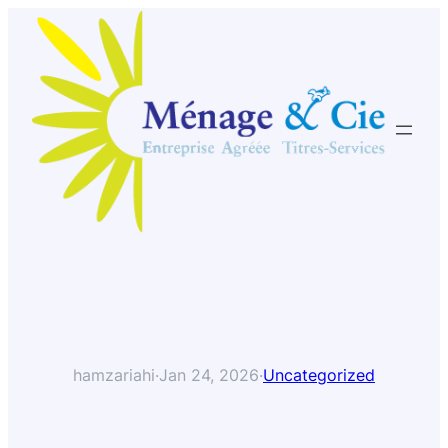
Skip
to
content
hamzariahi
·
Jan 24, 2026
·
Uncategorized