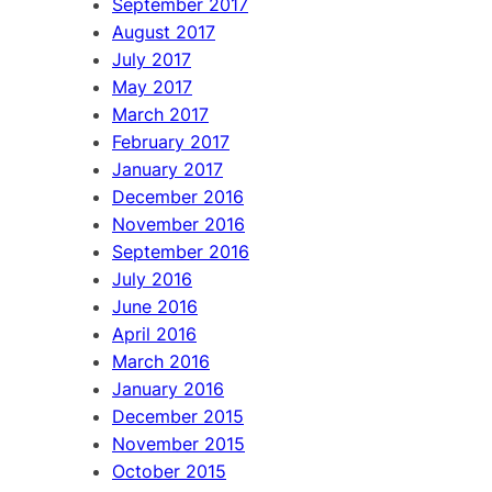
September 2017
August 2017
July 2017
May 2017
March 2017
February 2017
January 2017
December 2016
November 2016
September 2016
July 2016
June 2016
April 2016
March 2016
January 2016
December 2015
November 2015
October 2015