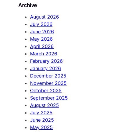
Archive
c
h
August 2026
July 2026
June 2026
May 2026
April 2026
March 2026
February 2026
January 2026
December 2025
November 2025
October 2025
September 2025
August 2025
July 2025
June 2025
May 2025