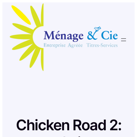
Skip
to
content
Chicken Road 2: