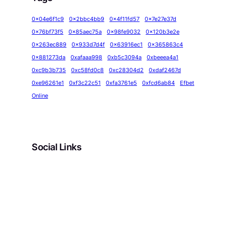
0x04e6f1c9
0x2bbc4bb9
0x4f11fd57
0x7e27e37d
0x76bf73f5
0x85aec75a
0x98fe9032
0x120b3e2e
0x263ec889
0x933d7d4f
0x63916ec1
0x365863c4
0x881273da
0xafaaa998
0xb5c3094a
0xbeeea4a1
0xc9b3b735
0xc58fd0c8
0xc28304d2
0xdaf2467d
0xe96261e1
0xf3c22c51
0xfa3761e5
0xfcd6ab84
Efbet
Online
Social Links
Facebook
Twitter
LinkedIn
Instagram