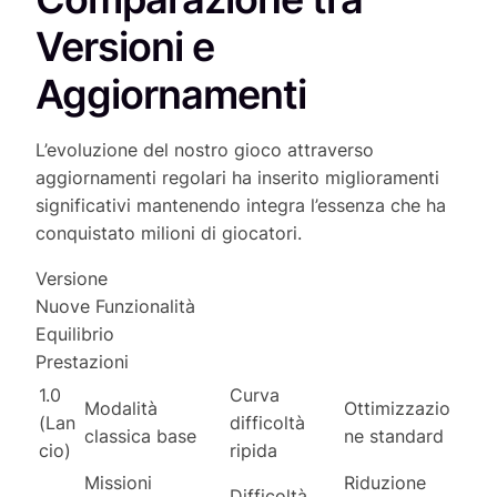
Versioni e
Aggiornamenti
L’evoluzione del nostro gioco attraverso
aggiornamenti regolari ha inserito miglioramenti
significativi mantenendo integra l’essenza che ha
conquistato milioni di giocatori.
Versione
Nuove Funzionalità
Equilibrio
Prestazioni
1.0
Curva
Modalità
Ottimizzazio
(Lan
difficoltà
classica base
ne standard
cio)
ripida
Missioni
Riduzione
Difficoltà