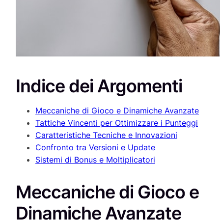
Indice dei Argomenti
Meccaniche di Gioco e Dinamiche Avanzate
Tattiche Vincenti per Ottimizzare i Punteggi
Caratteristiche Tecniche e Innovazioni
Confronto tra Versioni e Update
Sistemi di Bonus e Moltiplicatori
Meccaniche di Gioco e
Dinamiche Avanzate