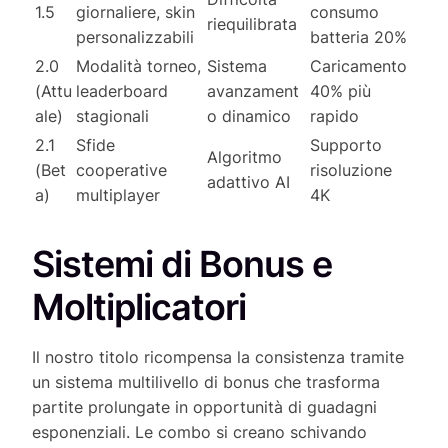
1.5
giornaliere, skin
consumo
riequilibrata
personalizzabili
batteria 20%
2.0
Modalità torneo,
Sistema
Caricamento
(Attu
leaderboard
avanzament
40% più
ale)
stagionali
o dinamico
rapido
2.1
Sfide
Supporto
Algoritmo
(Bet
cooperative
risoluzione
adattivo AI
a)
multiplayer
4K
Sistemi di Bonus e
Moltiplicatori
Il nostro titolo ricompensa la consistenza tramite
un sistema multilivello di bonus che trasforma
partite prolungate in opportunità di guadagni
esponenziali. Le combo si creano schivando