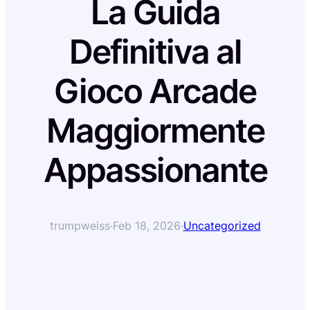
La Guida
Definitiva al
Gioco Arcade
Maggiormente
Appassionante
trumpweiss
·
Feb 18, 2026
·
Uncategorized