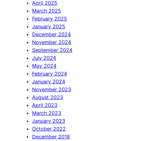
April 2025
March 2025
February 2025
January 2025
December 2024
November 2024
September 2024
July 2024
May 2024
February 2024
January 2024
November 2023
August 2023
April 2023
March 2023
January 2023
October 2022
December 2018