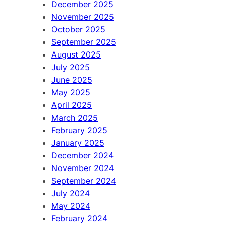
December 2025
November 2025
October 2025
September 2025
August 2025
July 2025
June 2025
May 2025
April 2025
March 2025
February 2025
January 2025
December 2024
November 2024
September 2024
July 2024
May 2024
February 2024