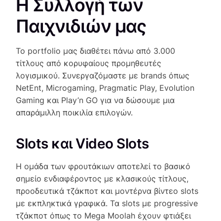
Η Συλλογή των
Παιχνιδιών μας
Το portfolio μας διαθέτει πάνω από 3.000
τίτλους από κορυφαίους προμηθευτές
λογισμικού. Συνεργαζόμαστε με brands όπως
NetEnt, Microgaming, Pragmatic Play, Evolution
Gaming και Play’n GO για να δώσουμε μια
απαράμιλλη ποικιλία επιλογών.
Slots και Video Slots
Η ομάδα των φρουτάκιων αποτελεί το βασικό
σημείο ενδιαφέροντος με κλασικούς τίτλους,
προοδευτικά τζάκποτ και μοντέρνα βίντεο slots
με εκπληκτικά γραφικά. Τα slots με progressive
τζάκποτ όπως το Mega Moolah έχουν φτιάξει