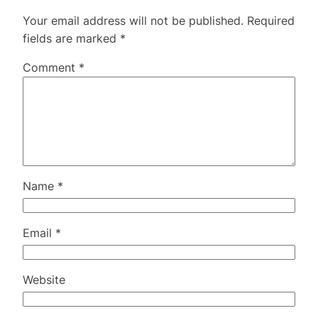
Your email address will not be published.
Required
fields are marked
*
Comment
*
Name
*
Email
*
Website