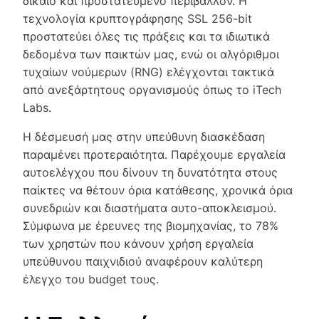
δίκαιο και προστατευμένο περιβάλλον. Η
τεχνολογία κρυπτογράφησης SSL 256-bit
προστατεύει όλες τις πράξεις και τα ιδιωτικά
δεδομένα των παικτών μας, ενώ οι αλγόριθμοι
τυχαίων νούμερων (RNG) ελέγχονται τακτικά
από ανεξάρτητους οργανισμούς όπως το iTech
Labs.
Η δέσμευσή μας στην υπεύθυνη διασκέδαση
παραμένει προτεραιότητα. Παρέχουμε εργαλεία
αυτοελέγχου που δίνουν τη δυνατότητα στους
παίκτες να θέτουν όρια κατάθεσης, χρονικά όρια
συνεδριών και διαστήματα αυτο-αποκλεισμού.
Σύμφωνα με έρευνες της βιομηχανίας, το 78%
των χρηστών που κάνουν χρήση εργαλεία
υπεύθυνου παιχνιδιού αναφέρουν καλύτερη
έλεγχο του budget τους.