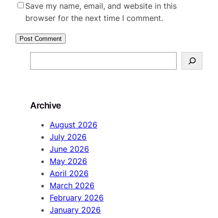
Save my name, email, and website in this
browser for the next time I comment.
S
e
a
r
Archive
c
h
August 2026
July 2026
June 2026
May 2026
April 2026
March 2026
February 2026
January 2026