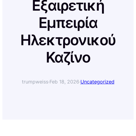
Εξαιρετική
Εμπειρία
Ηλεκτρονικού
Καζίνο
trumpweiss
·
Feb 18, 2026
·
Uncategorized