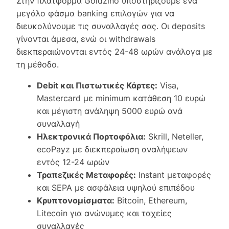
Στην πλατφόρμα Goldzino υποστηρίζουμε ένα
μεγάλο φάσμα banking επιλογών για να
διευκολύνουμε τις συναλλαγές σας. Οι deposits
γίνονται άμεσα, ενώ οι withdrawals
διεκπεραιώνονται εντός 24-48 ωρών ανάλογα με
τη μέθοδο.
Debit και Πιστωτικές Κάρτες:
Visa,
Mastercard με minimum κατάθεση 10 ευρώ
και μέγιστη ανάληψη 5000 ευρώ ανά
συναλλαγή
Ηλεκτρονικά Πορτοφόλια:
Skrill, Neteller,
ecoPayz με διεκπεραίωση αναλήψεων
εντός 12-24 ωρών
Τραπεζικές Μεταφορές:
Instant μεταφορές
και SEPA με ασφάλεια υψηλού επιπέδου
Κρυπτονομίσματα:
Bitcoin, Ethereum,
Litecoin για ανώνυμες και ταχείες
συναλλαγές