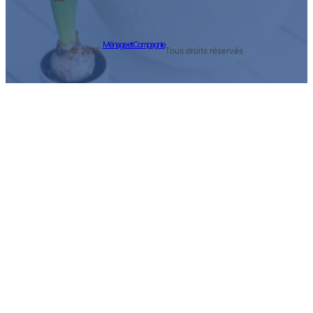
Ménage et Compagnie
© 2025.
Tous droits réservés