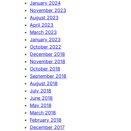
January 2024
November 2023
August 2023
April 2023
March 2023
January 2023
October 2022
December 2018
November 2018
October 2018
September 2018
August 2018
July 2018
June 2018
May 2018
March 2018
February 2018
December 2017