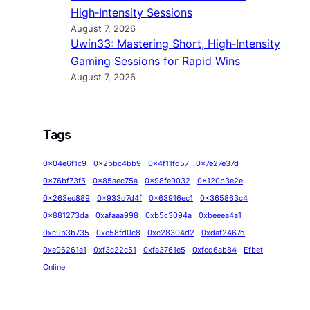
High‑Intensity Sessions
August 7, 2026
Uwin33: Mastering Short, High‑Intensity
Gaming Sessions for Rapid Wins
August 7, 2026
Tags
0x04e6f1c9
0x2bbc4bb9
0x4f11fd57
0x7e27e37d
0x76bf73f5
0x85aec75a
0x98fe9032
0x120b3e2e
0x263ec889
0x933d7d4f
0x63916ec1
0x365863c4
0x881273da
0xafaaa998
0xb5c3094a
0xbeeea4a1
0xc9b3b735
0xc58fd0c8
0xc28304d2
0xdaf2467d
0xe96261e1
0xf3c22c51
0xfa3761e5
0xfcd6ab84
Efbet
Online