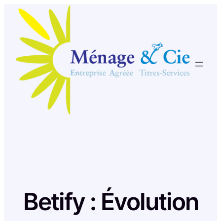
Skip
to
content
Betify : Évolution